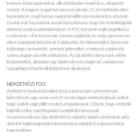
kedvenc klubcsapatainkat, sőt októberben ismét lesz válogatott
szünet. A magyar csapat két meccset játszik, 11-én Hollandia ellen
hazai pályán, majd három nappal később a bosnyákokhoz utaznak.
Cookie-kat használunk annak biztosítására, hogy the lehető legjobb
élményt nyújtsa weboldalunkon. A KYC folyamat segít megelőzni a
csalásokat,» «the kiskorúak szerencsejátékát, és még a pénzmosás
elleni szabályok betartását is biztosítja. Az Akkumulátor bónuszok
különleges promóciók, amelyek jellemzően a halmozó szelekciók
száma alapján növelik a kifizetést. Az Újratöltési bónuszok will be
közkedveltek, általában egy adott extra összeget ad, valamennyi
százalékig a következő befizetések alkalmával.
NEMZETKÖZI FOCI
A kifizetési funkció lehetővé teszi a potenciális nyeremények
biztosítását vagy some sort of veszteségek minimalizálását azáltal,
hogy a játék vége előtt rendezi a fogadásokat. Célunk, hogy a lehető
legtöbb online sportfogadási szolgáltató bónuszait
összehasonlítsuk. Egy átlátható és objektív képet szeretnénk adni,
ahol the leglényegesebb információkat emeljük ki a bónuszokkal
kapcsolatban.