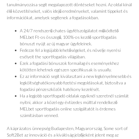
tanulmányozása segít megalapozott döntéseket hozni. Az oldal kínál
élő közvetítéseket, valós idejű eredményeket, valamint tippeket és
információkat, amelyek segítenek a fogadásokban.
A 24/7 rendszerű chates ügyfélszolgálatot működtető
MELbet Ft-os összegű, 100%-os kezdő sportfogadás
bónuszt nyújt az új magyar ügyfeleinek.
Fedezze fel a legújabb lehetőségeket, és növelje nyerési
esélyeit the sportfogadás világában.
Ezek a fogadási bónuszok formailag és eseményekhez
kötötten lehetnek egészen specifikusak is usually.
Ez az információ segít kiválasztani a new legkényelmesebb és
legköltséghatékonyabb fizetési megoldásokat, biztosítva a
fogadási pénzeszközök hatékony kezelését.
Ha a legjobb sportfogadó oldalak egyiknél szeretnél számlát
nyitni, akkor a közel egy évtizedes múlttal rendelkező
MELbet sportfogadás online szolgáltatót is érdemes
számításban venned.
A káprázatos ünnepség Budapesten, Magyarország, Some sort of
Soft2Bet az innováció és a kiválóság jelzőjeként jelent meg az