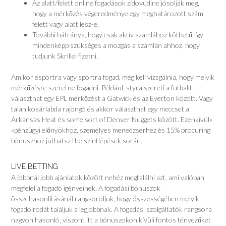
Az alatt/felett online fogadások zidovudine jósolják meg,
hogy a mérkőzés végeredménye egy meghatározott szám
felett vagy alatt lesz-e.
További hátránya, hogy csak aktív számlához köthető, így
mindenképp szükséges a mozgás a számlán ahhoz, hogy
tudjunk Skrillel fizetni.
Amikor esportra vagy sportra fogad, meg kell vizsgálnia, hogy melyik
mérkőzésre szeretne fogadni. Például, styra szereti a futballt,
választhat egy EPL mérkőzést a Gatwick és az Everton között. Vagy
talán kosárlabda rajongó és akkor választhat egy meccset a
Arkansas Heat és some sort of Denver Nuggets között. Ezenkívül»
«pénzügyi előnyökhöz, személyes menedzserhez és 15% procuring
bónuszhoz juthatsz the szintlépések során.
LIVE BETTING
A jobbnál jobb ajánlatok között nehéz megtalálni azt, ami valóban
megfelel a fogadó igényeinek. A fogadási bónuszok
összehasonlításánál rangsoroljuk, hogy összességében melyik
fogadóirodát találjuk a legjobbnak. A fogadási szolgáltatók rangsora
nagyon hasonló, viszont itt a bónuszokon kívüli fontos tényezőket