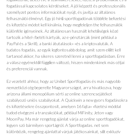
fogadással kapcsolatos kérdéseket. A jól képzett és professzionális
személyzet pontos információkat nyújt, és javítja az általános
felhasználói élményt. Egy jó hírű sportfogadónak többféle befizetési
és kifizetési módot kell kínálnia, hogy megfeleljen the felhasználók
különféle igényeinek. Az általánosan használt lehetőségek közé
tartozik a hitel-/betéti kártyák, az e-pénztárcák (mint például a
PayPal és a Skrill), a banki átutalások» «és a kriptovaluták. A
tudatos fogadás, az egyik legfontosabb dolog, amit szem előtt kell
tartanod akkor, ha sikeres szeretnél lenni a sportfogadásban. Erre
a válasz egyénektől függően változó, hiszen mindenkinek más céljai
és preferenciái vannak.
Ez vezetett ahhoz, hogy az Unibet Sportfogadás és más nagyobb
nemzetközi cég beperelte Magyarországot, arra hivatkozva, hogy
arizona állami monopólium sérti az online szerencsejátékot
szabályozó uniós szabályokat. A Quickwin a new gyors fogadásokra
és kifizetésekre összpontosít, amelyen 16 fajta» «fizetési móddal
tudod elvégezni a tranzakciókat, például MiFinity, Jeton vagy
MoonPay. Ma már rengeteg ajánlat várja az online sportfogadókat,
legyen szó bármilyen sportágról. A Sportfogadas. net sem
különbözik, rengeteg ajánlattal várjuk játékosainkat, sőt exkluzív