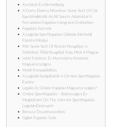
Korlátok És Elérhetőség
A Darts Élmény Növelése: Some Sort Of Cdc
Együttműködik Az Alt Sports Adatokkal A
Forradalmi Fogadási Integráció Érdekében
Fogadási Szorzók
A Legjobb Sportfogadási Oldalak Elérhető
Fizetési Módjai
Már Some Sort Of Román Nyugdíjas Is
Definitely Több Nyugdíjat Kap, Mint A Magyar
Letét Fizetése, És Nyeremény Felvétele
Magyarországon
Mobil Kompatibilitás
A Legjobb Szolgáltatók A On-line Sportfogadás
Esetén
Legális Az Online Fogadás Magyarországon?
Online Sportfogadás – Biztonságos És
Megbízható On The Internet Sportfogadás
Legjobb Élményért
Bónusz Összehasonlítás
Ggbet Fogadás Gyik