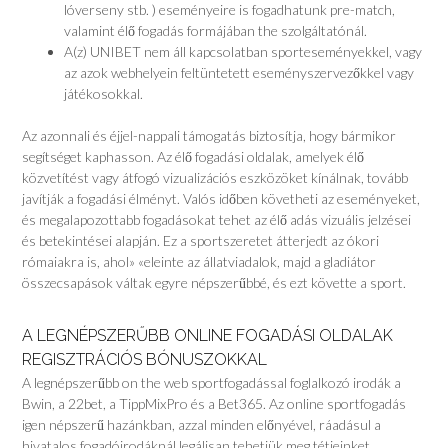
lóverseny stb. ) eseményeire is fogadhatunk pre-match,
valamint élő fogadás formájában the szolgáltatónál.
A(z) UNIBET nem áll kapcsolatban sporteseményekkel, vagy
az azok webhelyein feltüntetett eseményszervezőkkel vagy
játékosokkal.
Az azonnali és éjjel-nappali támogatás biztosítja, hogy bármikor
segítséget kaphasson. Az élő fogadási oldalak, amelyek élő
közvetítést vagy átfogó vizualizációs eszközöket kínálnak, tovább
javítják a fogadási élményt. Valós időben követheti az eseményeket,
és megalapozottabb fogadásokat tehet az élő adás vizuális jelzései
és betekintései alapján. Ez a sportszeretet átterjedt az ókori
rómaiakra is, ahol» «eleinte az állatviadalok, majd a gladiátor
összecsapások váltak egyre népszerűbbé, és ezt követte a sport.
A LEGNÉPSZERŰBB ONLINE FOGADÁSI OLDALAK
REGISZTRÁCIÓS BÓNUSZOKKAL
A legnépszerűbb on the web sportfogadással foglalkozó irodák a
Bwin, a 22bet, a TippMixPro és a Bet365. Az online sportfogadás
igen népszerű hazánkban, azzal minden előnyével, ráadásul a
hivatalos fogadóirodáknál legálisan tehetjük meg tétjeinket