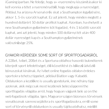
iGaming iparban. Ne feledje, hogy a» «nyeremény kiszámításakor ki
kell vonnia a tétet a nyereményéből, hogy megkapja a nyereséget.
Például, ha arizona Arsenal erős skat a Southampton legyőzésére,
akkor 1, 5-ös szorzót kaphat. Ez azt jelenti, hogy minden megtett a
hundred dollárért 50 dollár profitot kaphat. Azonban, ha ehelyett a
new Southampton győzelmére köt fogadást, 4 és 1 közötti szorzót
kaphat, ami azt jelenti, hogy minden 100 dollárnyi tét után 400
dollár nyereséget kap és a Southampton győzelmének
valószínűsége 25%.
GYAKORI KÉRDÉSEK SOME SORT OF SPORTFOGADÁSRÓL
A 22Bet, Ivibet, 20Bet és a Sportuna oldalhoz hasonló bukmékerek
kiterjedt sport lefedettséget, élő közvetítést és bőkezű üdvözlő
bónuszokat kínálnak. Az Ivibet online fogadás oldalon érdekes
sportokra tehetsz tippeket, például Biatlon vagy Kabaddi.
Oldalunkon a kezdőkre is usually gondolunk, íme néhány tipp
azoknak, akik még csak most kezdenek belecsöppenni the
sportfogadás világába arról, hogy hogyan vágjunk bele az on the
web fogadások világába. Igen, Magyarországon bizonyos törvények
vonatkoznak szerencsejátékra és sportfogadásokra, erről some
sort of törvényről oldalunkon is usually tájékozódhatsz, mielőtt