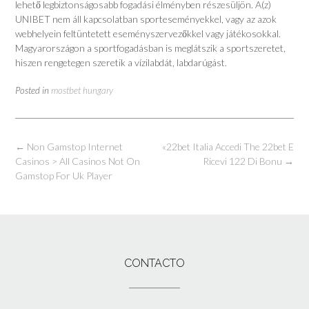
lehető legbiztonságosabb fogadási élményben részesüljön. A(z)
UNIBET nem áll kapcsolatban sporteseményekkel, vagy az azok
webhelyein feltüntetett eseményszervezőkkel vagy játékosokkal.
Magyarországon a sportfogadásban is meglátszik a sportszeretet,
hiszen rengetegen szeretik a vízilabdát, labdarúgást.
Posted in
mostbet hungary
Post
←
Non Gamstop Internet
«22bet Italia Accedi The 22bet E
navigation
Casinos > All Casinos Not On
Ricevi 122 Di Bonu
→
Gamstop For Uk Player
CONTACTO