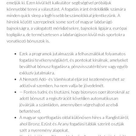
emeljük ki. Ezen kívül két kalkulátor segítségével próbáljuk
könnyebbé tenni a választást. A fogadás iránt érdeklődők számára
minden quick sleep a legfrissebb beszámolókkal jelentkezünk. A
híreink között szerepelnek some sort of magyar labdarúgó
bajnokságra, a válogatott mérkőzésekre, bajnokok ligájára, európai
topligákra, de természetesen a labdarúgáson kívül más sportokra
vonatkozó bónuszok is.
Ezek a programok jutalmazzák a felhasználókat folyamatos
fogadási tevékenységükért, és pontokat kínálnak, amelyeket
beválthat bónusz fogadásra, pénzvisszatérítésre vagy egyéb
exkluzív jutalmakra.
A Nemzeti Adó- és Vámhivatal eljárást kezdeményezhet az
adózóval szemben, ha nem vallja be jövedelmét.
— Fontos tudni, és tisztázni, hogy bizonyos operátoroknál az
adott bónuszt a regisztrációt követően automatikusan
jóváírják a számládon, amennyiben végrehajtod az első
befizetésed.
A magyar sportfogadás oldal különösen híres a Ranglistáiról,
ahol Bronz, Ezüst és Arany fogadási táblák szerint osztják
szét a nyeremény alapokat.