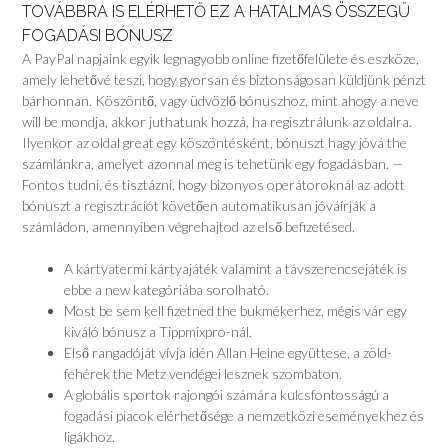
TOVÁBBRA IS ELÉRHETŐ EZ A HATALMAS ÖSSZEGŰ
FOGADÁSI BÓNUSZ
A PayPal napjaink egyik legnagyobb online fizetőfelülete és eszköze,
amely lehetővé teszi, hogy gyorsan és biztonságosan küldjünk pénzt
bárhonnan. Köszöntő, vagy üdvözlő bónuszhoz, mint ahogy a neve
will be mondja, akkor juthatunk hozzá, ha regisztrálunk az oldalra.
Ilyenkor az oldal great egy köszöntésként, bónuszt hagy jóvá the
számlánkra, amelyet azonnal meg is tehetünk egy fogadásban. —
Fontos tudni, és tisztázni, hogy bizonyos operátoroknál az adott
bónuszt a regisztrációt követően automatikusan jóváírják a
számládon, amennyiben végrehajtod az első befizetésed.
A kártyatermi kártyajáték valamint a távszerencsejáték is
ebbe a new kategóriába sorolható.
Most be sem kell fizetned the bukmékerhez, mégis vár egy
kiváló bónusz a Tippmixpro-nál.
Első rangadóját vívja idén Allan Heine együttese, a zöld-
fehérek the Metz vendégei lesznek szombaton.
A globális sportok rajongói számára kulcsfontosságú a
fogadási piacok elérhetősége a nemzetközi eseményekhez és
ligákhoz.