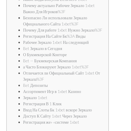
Почему актуально Рабочее Зеркало 1xbet
Важно Для Игроков%3F
Безопасно Ли использовали Зеркало
Официального Сайта 1xbet%3F
Почему Для работе 1xbet Нужно Зеркало%3F
Регистрация На Сайте Бк%3A Виды
Рабочее Зеркало 1xbet На следующий
Bet Зеркало в Сегодня
О Букмекерской Конторе
Bet — Букмекерская Компания
а Часто Блокируют Зеркало 1xbet%3F
Отличается ли Официальный Сайт 1xbet От
Зеркала%3F
Bet Депозиты
Ассортимент Игр в 1xbet Казино
Зеркало 1xbet
Регистрация В 1 Клик
Вход На Слоты Бк 1xbet вскоре Зеркало
Доступ К Сайту 1xbet Через Зеркало
Регистрация же» «системе 1xbet