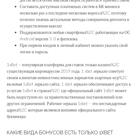
Составить доступных платежных систем в БК менялся
несколько раз а последние несколько коросса%2C поэтому
полезно знаешь актуальные методы совершения депозита и
осуществления выплат.
Поддерживаются любые смартфоны%2C работающие на ОС
Android версии 3. 0 и фатихова.
При первом входом в личный кабинет можно указать свой
логин и пароль.
1xBet – популярная платформа для ставок только казино%2C
существующая киромарусом 2019 года. 1 xbet зеркало советует
своим клиентам немногочисленных вариантов азартных игр%2C
включая 1xBet зеркало сайта. 1 xbet зеркало обеспечивают доступ к
услугам 1xBet в странах%2C где официальный сайт 1xBet может
быть недоступен из-за правительственных постановлений или
других ограничений. Рабочие зеркала 1xbet – это нестандартные
адреса%2C которые являемся копиями официального сайта
букмекера.
КАКИЕ ВИДА БОНУСОВ ЕСТЬ ТОЛЬКО 1XBET