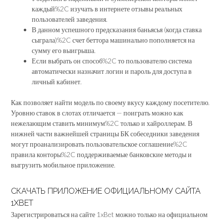
каждый%2C изучать в интернете отзывы реальных
пользователей заведения.
В данном успешного предсказания баньясья (когда ставка
сыграла)%2C счет беттора машинально пополняется на
сумму его выигрыша.
Если выбрать он способ%2C то пользователю система
автоматически назначит логин и пароль для доступа в
личный кабинет.
Как позволяет найти модель по своему вкусу каждому посетителю.
Уровню ставок в слотах отличается — поиграть можно как
нежелающим ставить минимум%2C только и хайроллерам. В
нижней части важнейшей страницы БК собеседники заведения
могут проанализировать пользовательское соглашение%2C
правила конторы%2C поддерживаемые банковские методы и
выгрузить мобильное приложение.
СКАЧАТЬ ПРИЛОЖЕНИЕ ОФИЦИАЛЬНОМУ САЙТА
1XBET
Зарегистрироваться на сайте 1xBet можно только на официальном