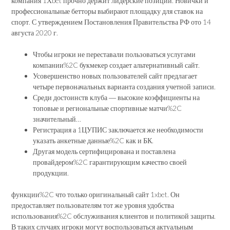
компания 1Хbet прочно держит лидерские позиции. Новички и
профессиональные бетторы выбирают площадку для ставок на
спорт. С утверждением Постановления Правительства РФ ото 14
августа 2020 г.
Чтобы игроки не переставали пользоваться услугами
компании%2C букмекер создает альтернативный сайт.
Усовершенство новых пользователей сайт предлагает
четыре первоначальных варианта создания учетной записи.
Среди достоинств клуба ― высокие коэффициенты на
топовые и региональные спортивные матчи%2C
значительный…
Регистрация а 1ЦУПИС заключается же необходимости
указать анкетные данные%2C как и БК.
Другая модель сертифицирована и поставлена
провайдером%2C гарантирующим качество своей
продукции.
функции%2C что только оригинальный сайт 1xbet. Он
предоставляет пользователям тот же уровня удобства
использования%2C обслуживания клиентов и политикой защиты.
В таких случаях игроки могут воспользоваться актуальным