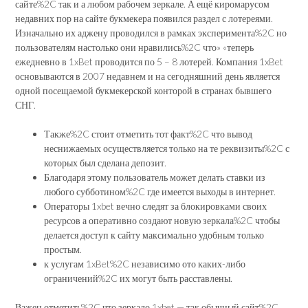
сайте%2C так и а любом рабочем зеркале. А ещё киромарусом
недавних пор на сайте букмекера появился раздел с лотереями.
Изначально их аджену проводился в рамках эксперимента%2C но
пользователям настолько они нравились%2C что» «теперь
ежедневно в 1xBet проводится по 5 – 8 лотерей. Компания 1xBet
основываются в 2007 недавнем и на сегодняшний день является
одной посещаемой букмекерской конторой в странах бывшего
СНГ.
Также%2C стоит отметить тот факт%2C что вывод
неснижаемых осуществляется только на те реквизиты%2C с
которых был сделана депозит.
Благодаря этому пользователь может делать ставки из
любого субботином%2C где имеется выходы в интернет.
Операторы 1xbet вечно следят за блокировками своих
ресурсов а оперативно создают новую зеркала%2C чтобы
делается доступ к сайту максимально удобным только
простым.
к услугам 1xBet%2C независимо ото каких-либо
ограничений%2C их могут быть расставлены.
Важен отметить%2C что зеркало 1xbet — так обычный сайт%2C