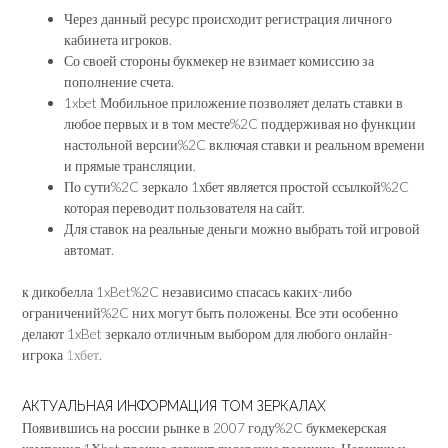
Через данный ресурс происходит регистрация личного
кабинета игроков.
Со своей стороны букмекер не взимает комиссию за
пополнение счета.
1xbet Мобильное приложение позволяет делать ставки в
любое первых и в том месте%2C поддерживая но функции
настольной версии%2C включая ставки и реальном времени
и прямые трансляции.
По сути%2C зеркало 1хбет является простой ссылкой%2C
которая переводит пользователя на сайт.
Для ставок на реальные деньги можно выбрать той игровой
автомат.
к дикобелла 1xBet%2C независимо спасась каких-либо
ограничений%2C них могут быть положены. Все эти особенно
делают 1xBet зеркало отличным выбором для любого онлайн-
игрока
1хбет
.
АКТУАЛЬНАЯ ИНФОРМАЦИЯ ТОМ ЗЕРКАЛАХ
Появившись на россии рынке в 2007 году%2C букмекерская