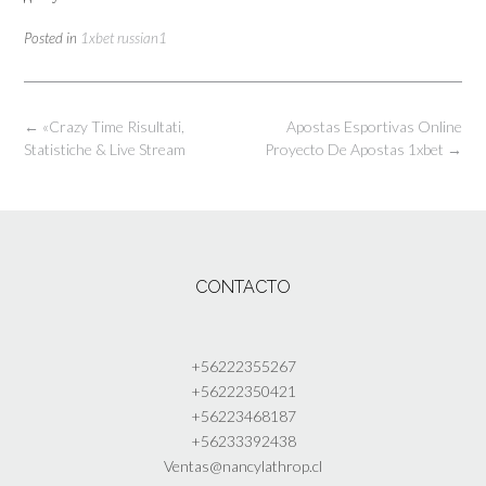
Posted in
1xbet russian1
Post
←
«Crazy Time Risultati,
Apostas Esportivas Online
navigation
Statistiche & Live Stream
Proyecto De Apostas 1xbet
→
CONTACTO
+56222355267
+56222350421
+56223468187
+56233392438
Ventas
@nancylathrop.cl