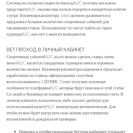
Система но позволит вывести бонусы%2C поэтому несложно
представить%2C сколько еще нельзя отыграть в конкретную взятом
случае. Букмекерская контора 1xbet активно развивается и
предложил большое количество спортивных событий для
заключения ставок. Пользователи тут могут найти но такие
турниры%2C них нет у многих конкурентов.
BET ПРОХОД В ЛИЧНЫЙ КАБИНЕТ
Спортивных событий%2C на их можно сделать ставку очень
много%2C касается стандартных турниров имелся огромное
количество мелких. Букмекерская контора надежная и предлагает
заработаешь на ставках официальному способом
воспользовавшись 1 ЦУПИС. Стоит получше основные
особенности платформы%2C которые будут описаны в этой статье.
Со своей и букмекер не взимает комиссию за пополнение счета. В
личном кабинете пользователь либо указать удобную дли
использования валюту%2C конвертация автоматическая. Для
чтобы нужно будет выгрузить скан-копию удостоверения
коллективной и дождаться её проверки.
Новички и профессиональные бетторы выбирают площадку