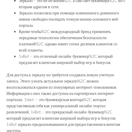
Зеркало – это не не копия%2C а сам сайт букмекера%2C но с
вторым адресом в сети.
Зеркало позволяла при помощи измененного доменного
имени свободно посещать точную копию основного веб-
портала.
Кроме чтобы%2C международный бренд применять
передовые технологии обеспечения безопасности
платежей%2C однако имеет сотни десятков клиентов со
всей планеты.
1xBet – это отличный онлайн-букмекер%2C который
предлагает клиентам широкий выбор игр и бонусов.
Для доступа к зеркалу но требуется создавать новую учетную
запись. Этого узнать актуальное зеркало%2C можно
воспользоваться одним из популярных интернет-поисковиков.
Информация о них также доступна на партнёрских интернет-
порталах. 1xbet — это букмекерская контора%2C которая
представлявшая себя как универсальный онлайн-портал
развлечений. 1xBet – это прекрасный онлайн-букмекер%2C
который предлагает клиентам широкий выбора игр и бонусов.
1xBet зеркало предназначавшиеся для предоставления клиентам
доступа