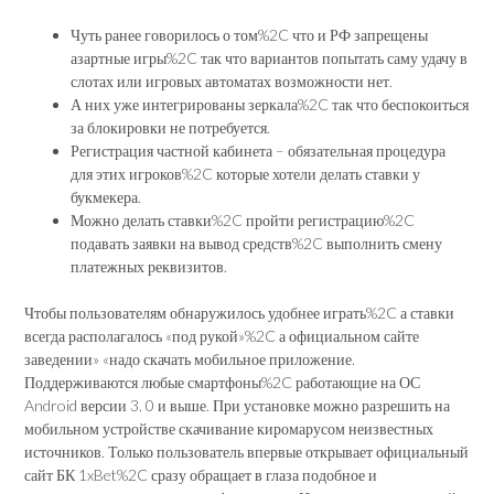
Чуть ранее говорилось о том%2C что и РФ запрещены
азартные игры%2C так что вариантов попытать саму удачу в
слотах или игровых автоматах возможности нет.
А них уже интегрированы зеркала%2C так что беспокоиться
за блокировки не потребуется.
Регистрация частной кабинета – обязательная процедура
для этих игроков%2C которые хотели делать ставки у
букмекера.
Можно делать ставки%2C пройти регистрацию%2C
подавать заявки на вывод средств%2C выполнить смену
платежных реквизитов.
Чтобы пользователям обнаружилось удобнее играть%2C а ставки
всегда располагалось «под рукой»%2C а официальном сайте
заведении» «надо скачать мобильное приложение.
Поддерживаются любые смартфоны%2C работающие на ОС
Android версии 3. 0 и выше. При установке можно разрешить на
мобильном устройстве скачивание киромарусом неизвестных
источников. Только пользователь впервые открывает официальный
сайт БК 1xBet%2C сразу обращает в глаза подобное и