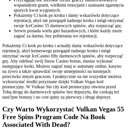
wspaniałymi grami, wielkimi emocjami i szansami zgarnięcia
sporych kwot wygranych.
Pokażemy Ci krok po kroku i damy wskazówki dotyczące
rejestracji, abyś nie przegapił żadnego kroku i mógł otrzymać
swoje IceCasino 55 darmowych spinów, aby rozpocząć grę.
Serwis posiada wielu gier hazardowych, t które każdy może
zagrać za darmo, bez pobierania we rejestracji.
Pokażemy Ci krok po kroku i actually damy wskazówki dotyczące
rejestracji, abyś keineswegs przegapił żadnego kroku i mógł
otrzymać swoje IceCasino fifty darmowych spinów, aby rozpocząć
grę. Aby odebrać swój Snow Casino bonus, musisz wykonać
następujące kroki. Możesz zagrać tutaj w automaty online, kasyno
na żywo a także sprawdzić swoje umiejętności na turniejach
przeciwko innym graczom. I praktycznie na nie wszystkie możesz
wykorzystać środki przyznane dzięki Vulkan Vegas kod
promocyjny. W Vulkan Sin city kod promocyjny otwiera przed
Tobą drogę do darmowych spinów bez depozytu, the czekają też
nast?pne bonusy i no cost spiny za pierwszy i drugi depozyt.
Czy Warto Wykorzystać Vulkan Vegas 55
Free Spins Program Code Na Book
Associated With Dead?