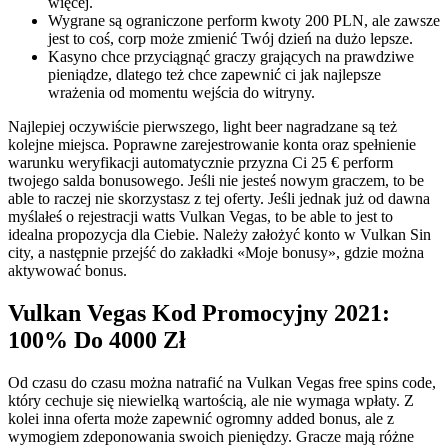
więcej.
Wygrane są ograniczone perform kwoty 200 PLN, ale zawsze
jest to coś, corp może zmienić Twój dzień na dużo lepsze.
Kasyno chce przyciągnąć graczy grających na prawdziwe
pieniądze, dlatego też chce zapewnić ci jak najlepsze
wrażenia od momentu wejścia do witryny.
Najlepiej oczywiście pierwszego, light beer nagradzane są też
kolejne miejsca. Poprawne zarejestrowanie konta oraz spełnienie
warunku weryfikacji automatycznie przyzna Ci 25 € perform
twojego salda bonusowego. Jeśli nie jesteś nowym graczem, to be
able to raczej nie skorzystasz z tej oferty. Jeśli jednak już od dawna
myślałeś o rejestracji watts Vulkan Vegas, to be able to jest to
idealna propozycja dla Ciebie. Należy założyć konto w Vulkan Sin
city, a następnie przejść do zakładki «Moje bonusy», gdzie można
aktywować bonus.
Vulkan Vegas Kod Promocyjny 2021:
100% Do 4000 Zł
Od czasu do czasu można natrafić na Vulkan Vegas free spins code,
który cechuje się niewielką wartością, ale nie wymaga wpłaty. Z
kolei inna oferta może zapewnić ogromny added bonus, ale z
wymogiem zdeponowania swoich pieniędzy. Gracze mają różne