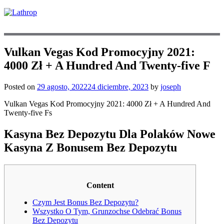
Vulkan Vegas Kod Promocyjny 2021:
4000 Zł + A Hundred And Twenty-five F
Posted on
29 agosto, 2022
24 diciembre, 2023
by
joseph
Vulkan Vegas Kod Promocyjny 2021: 4000 Zł + A Hundred And
Twenty-five Fs
Kasyna Bez Depozytu Dla Polaków Nowe
Kasyna Z Bonusem Bez Depozytu
Content
Czym Jest Bonus Bez Depozytu?
Wszystko O Tym, Grunzochse Odebrać Bonus
Bez Depozytu