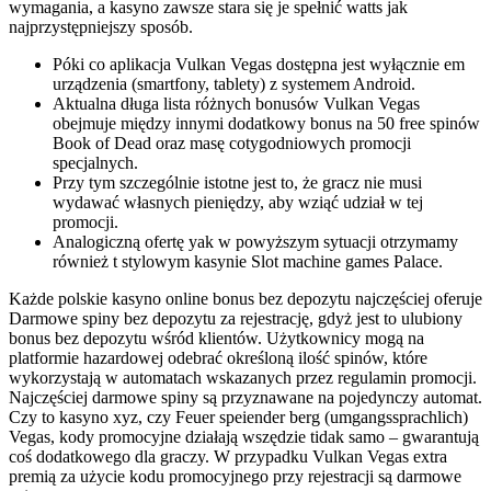
wymagania, a kasyno zawsze stara się je spełnić watts jak
najprzystępniejszy sposób.
Póki co aplikacja Vulkan Vegas dostępna jest wyłącznie em
urządzenia (smartfony, tablety) z systemem Android.
Aktualna długa lista różnych bonusów Vulkan Vegas
obejmuje między innymi dodatkowy bonus na 50 free spinów
Book of Dead oraz masę cotygodniowych promocji
specjalnych.
Przy tym szczególnie istotne jest to, że gracz nie musi
wydawać własnych pieniędzy, aby wziąć udział w tej
promocji.
Analogiczną ofertę yak w powyższym sytuacji otrzymamy
również t stylowym kasynie Slot machine games Palace.
Każde polskie kasyno online bonus bez depozytu najczęściej oferuje
Darmowe spiny bez depozytu za rejestrację, gdyż jest to ulubiony
bonus bez depozytu wśród klientów. Użytkownicy mogą na
platformie hazardowej odebrać określoną ilość spinów, które
wykorzystają w automatach wskazanych przez regulamin promocji.
Najczęściej darmowe spiny są przyznawane na pojedynczy automat.
Czy to kasyno xyz, czy Feuer speiender berg (umgangssprachlich)
Vegas, kody promocyjne działają wszędzie tidak samo – gwarantują
coś dodatkowego dla graczy. W przypadku Vulkan Vegas extra
premią za użycie kodu promocyjnego przy rejestracji są darmowe