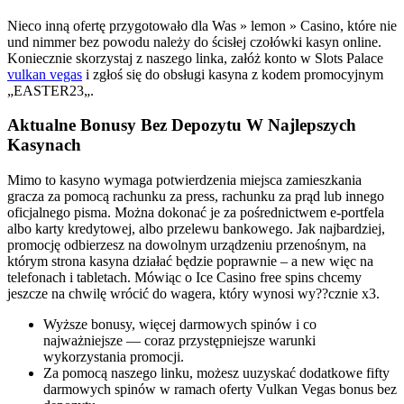
Nieco inną ofertę przygotowało dla Was » lemon » Casino, które nie
und nimmer bez powodu należy do ścisłej czołówki kasyn online.
Koniecznie skorzystaj z naszego linka, załóż konto w Slots Palace
vulkan vegas
i zgłoś się do obsługi kasyna z kodem promocyjnym
„EASTER23„.
Aktualne Bonusy Bez Depozytu W Najlepszych
Kasynach
Mimo to kasyno wymaga potwierdzenia miejsca zamieszkania
gracza za pomocą rachunku za press, rachunku za prąd lub innego
oficjalnego pisma. Można dokonać je za pośrednictwem e-portfela
albo karty kredytowej, albo przelewu bankowego. Jak najbardziej,
promocję odbierzesz na dowolnym urządzeniu przenośnym, na
którym strona kasyna działać będzie poprawnie – a new więc na
telefonach i tabletach. Mówiąc o Ice Casino free spins chcemy
jeszcze na chwilę wrócić do wagera, który wynosi wy??cznie x3.
Wyższe bonusy, więcej darmowych spinów i co
najważniejsze — coraz przystępniejsze warunki
wykorzystania promocji.
Za pomocą naszego linku, możesz uuzyskać dodatkowe fifty
darmowych spinów w ramach oferty Vulkan Vegas bonus bez