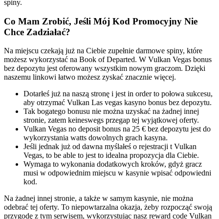
spiny.
Co Mam Zrobić, Jeśli Mój Kod Promocyjny Nie
Chce Zadziałać?
Na miejscu czekają już na Ciebie zupełnie darmowe spiny, które
możesz wykorzystać na Book of Departed. W Vulkan Vegas bonus
bez depozytu jest oferowany wszystkim nowym graczom. Dzięki
naszemu linkowi łatwo możesz zyskać znacznie więcej.
Dotarłeś już na naszą stronę i jest in order to połowa sukcesu,
aby otrzymać Vulkan Las vegas kasyno bonus bez depozytu.
Tak bogatego bonusu nie można uzyskać na żadnej innej
stronie, zatem keineswegs przegap tej wyjątkowej oferty.
Vulkan Vegas no deposit bonus na 25 € bez depozytu jest do
wykorzystania watts dowolnych grach kasyna.
Jeśli jednak już od dawna myślałeś o rejestracji t Vulkan
Vegas, to be able to jest to idealna propozycja dla Ciebie.
Wymaga to wykonania dodatkowych kroków, gdyż gracz
musi w odpowiednim miejscu w kasynie wpisać odpowiedni
kod.
Na żadnej innej stronie, a także w samym kasynie, nie można
odebrać tej oferty. To niepowtarzalna okazja, żeby rozpocząć swoją
przygodę z tym serwisem, wykorzystując nasz reward code Vulkan