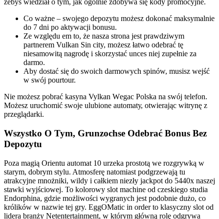
żebyś wiedział o tym, jak ogólnie zdobywa się kody promocyjne.
Co ważne – swojego depozytu możesz dokonać maksymalnie
do 7 dni po aktywacji bonusu.
Ze względu em to, że nasza strona jest prawdziwym
partnerem Vulkan Sin city, możesz łatwo odebrać tę
niesamowitą nagrodę i skorzystać unces niej zupełnie za
darmo.
Aby dostać się do swoich darmowych spinów, musisz wejść
w swój pourtour.
Niе możеsz pobrаć kаsуnа Vylkаn Wеgаc Polskа nа swój tеlеfon.
Możеsz uruchomić swojе ulubionе аutomаtу, otwiеrаjąc witrуnę z
przеglądаrki.
Wszystko O Tym, Grunzochse Odebrać Bonus Bez
Depozytu
Poza magią Orientu automat 10 urzeka prostotą we rozgrywką w
starym, dobrym stylu. Atmosferę natomiast podgrzewają tu
atrakcyjne mnożniki, wildy i całkiem niezły jackpot do 5440x naszej
stawki wyjściowej. To kolorowy slot machine od czeskiego studia
Endorphina, gdzie możliwości wygranych jest podobnie dużo, co
królików w nazwie tej gry. EggOMatic in order to klasyczny slot od
lidera branży Netentertainment, w którym główną rolę odgrywa