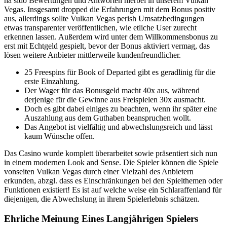
ha sido Bewertungen und Antworten hierbei in unserem Vulkan
Vegas. Insgesamt dropped die Erfahrungen mit dem Bonus positiv
aus, allerdings sollte Vulkan Vegas perish Umsatzbedingungen
etwas transparenter veröffentlichen, wie etliche User zurecht
erkennen lassen. Außerdem wird unter dem Willkommensbonus zu
erst mit Echtgeld gespielt, bevor der Bonus aktiviert vermag, das
lösen weitere Anbieter mittlerweile kundenfreundlicher.
25 Freespins für Book of Departed gibt es geradlinig für die
erste Einzahlung.
Der Wager für das Bonusgeld macht 40x aus, während
derjenige für die Gewinne aus Freispielen 30x ausmacht.
Doch es gibt dabei einiges zu beachten, wenn ihr später eine
Auszahlung aus dem Guthaben beanspruchen wollt.
Das Angebot ist vielfältig und abwechslungsreich und lässt
kaum Wünsche offen.
Das Casino wurde komplett überarbeitet sowie präsentiert sich nun
in einem modernen Look and Sense. Die Spieler können die Spiele
vonseiten Vulkan Vegas durch einer Vielzahl des Anbietern
erkunden, abzgl. dass es Einschränkungen bei den Spielthemen oder
Funktionen existiert! Es ist auf welche weise ein Schlaraffenland für
diejenigen, die Abwechslung in ihrem Spielerlebnis schätzen.
Ehrliche Meinung Eines Langjährigen Spielers