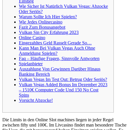
Einstieg
Wie Sicher Ist Natürlich Vulkan Vegas: Abzocke
Oder Seriös?
Warum Sollte Ich Hier Spielen?
Wie Jedes Onlinecasino
Fazit Zum Bonusangebot
Vulkan Sin City Erfahrung 2023
Online Casino
Eingezahltes Geld Rasselt Gerade So…
Kann Man Bei Vulkan Vegas Auch Ohne
Anmeldung Spielen?
Faq – Häufige Fragen, Sinnvolle Antworten
Spielanbieter
Auszahlung Von Gewinnen Darüber Hinaus
Banking Bereich
Vulkan Vegas Im Test Out: Betrug Oder Seriös?
Vulkan Vegas Added Bonus Im Dezember 2023
– 1510€ Computer Code Und 150 No Cost
Spins
Vorsicht Abzocke!
Die Limits in den Online Slot machines liegen in jeder Regel
zwischen fifty und 100€. Im Livcasino findet man besondere Tische