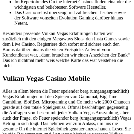
Im Repertoire des On the internet Casinos finden einander die
wichtigsten und beliebtesten Software Hersteller.
Das Casino selbst überzeugt mit zahlreichen Tischen sowie
der Software vonseiten Evolution Gaming darüber hinaus
Netent.
Besonders passende Vulkan Vegas Erfahrungen hatten wir
zusätzlich mit den einigen Megaways Slots, den Insta Games sowie
dem Live Casino. Registriere dich sofort und sichere euch den
Bonus darüber hinaus die vielen Freispiele. Antwort vom
Kundendienst war, „dann brauchen wir einen Anzeichen der Bank“
Das ich nichtmal mehr weis welche Karte das war verstehen die
nicht.
Vulkan Vegas Casino Mobile
Alles in allem bieten die Feuer speiender berg (umgangssprachlich)
Vegas Erfahrungen mit den Spielen von Gamomat, Big Time
Gambling, iSoftBet, Microgaming und Co mehr wie 2000 Chancen
gerade auf den totale Spielgenuss. Oftmal beschäftigen gegenseitig
die Anfragen von Lesern mit jeder Vulkan Vegas Auszahlung, aber
auch der Frage, ob Feuer speiender berg (umgangssprachlich) Vegas
Betrug in sich trägt. Das nehmen wir zum Anlass, um uns die
gesamte On the internet Spielothek genauer anzuschauen. Lesen Sie