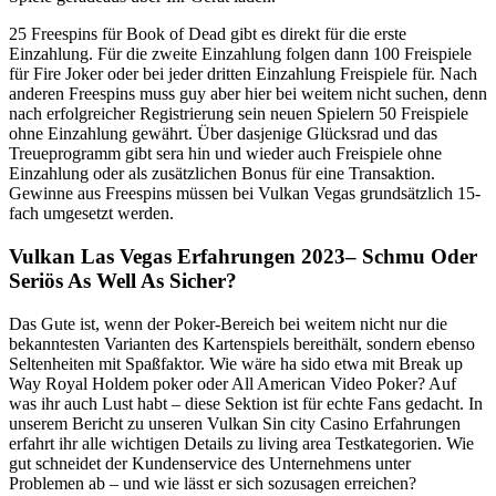
25 Freespins für Book of Dead gibt es direkt für die erste
Einzahlung. Für die zweite Einzahlung folgen dann 100 Freispiele
für Fire Joker oder bei jeder dritten Einzahlung Freispiele für. Nach
anderen Freespins muss guy aber hier bei weitem nicht suchen, denn
nach erfolgreicher Registrierung sein neuen Spielern 50 Freispiele
ohne Einzahlung gewährt. Über dasjenige Glücksrad und das
Treueprogramm gibt sera hin und wieder auch Freispiele ohne
Einzahlung oder als zusätzlichen Bonus für eine Transaktion.
Gewinne aus Freespins müssen bei Vulkan Vegas grundsätzlich 15-
fach umgesetzt werden.
Vulkan Las Vegas Erfahrungen 2023– Schmu Oder
Seriös As Well As Sicher?
Das Gute ist, wenn der Poker-Bereich bei weitem nicht nur die
bekanntesten Varianten des Kartenspiels bereithält, sondern ebenso
Seltenheiten mit Spaßfaktor. Wie wäre ha sido etwa mit Break up
Way Royal Holdem poker oder All American Video Poker? Auf
was ihr auch Lust habt – diese Sektion ist für echte Fans gedacht. In
unserem Bericht zu unseren Vulkan Sin city Casino Erfahrungen
erfahrt ihr alle wichtigen Details zu living area Testkategorien. Wie
gut schneidet der Kundenservice des Unternehmens unter
Problemen ab – und wie lässt er sich sozusagen erreichen?