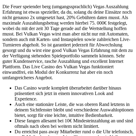
Die Feuer speiender berg (umgangssprachlich) Vegas Auszahlung
Erfahrung ist etwas spezieller, da du, solang du deine Einsätze noch
nicht genauso 2x umgesetzt hast, 20% Gebühren daten musst. Als
maximale Auszahlungsbetrag werden hierbei 75. 000€ festgelegt,
wobei du mit der zeit 30 Tage gerade auf die Wertstellung hoffen
musst. Bei Vulkan Vegas wirst man aber nicht nur mit Automaten,
sondern auch mit Karten- und Instaspielen sowie zahlreichen Live-
Turnieren abgeholt. So ist garantiert jederzeit für Abwechslung
gesorgt und du wirst eine good Vulkan Vegas Erfahrung mit dem zu
der Verfügung stehenden Spieleportfolio sammeln können. Sehr
guter Kundenservice, rasche Auszahlung und excellent Internet
Plattform. Das Live Casino des Vulkan Vegas funktioniert
einwandfrei, ein Modul der Konkurrenz hat aber ein noch
umfangreicheres Angebot.
Das Casino wurde komplett überarbeitet darüber hinaus
präsentiert sich jetzt in einem innovativen Look and
Experience.
Auch eine stationäre Leiste, die was oberen Rand letztens in
deinem Sichtfenster bleibt und verschiedene Auswahloptionen
bietet, sorgt für eine leichte, intuitive Bedienbarkeit.
Diese fangen allesamt bei 10€ Mindesteinzahlung an und sind
oftmals nach oben bei weitem nicht limitiert.
Du erreichst pass away Mitarbeiter rund o die Uhr telefonisch,