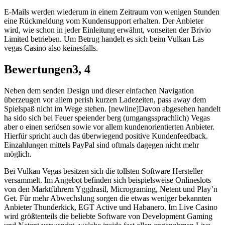
E-Mails werden wiederum in einem Zeitraum von wenigen Stunden
eine Rückmeldung vom Kundensupport erhalten. Der Anbieter
wird, wie schon in jeder Einleitung erwähnt, vonseiten der Brivio
Limited betrieben. Um Betrug handelt es sich beim Vulkan Las
vegas Casino also keinesfalls.
Bewertungen3, 4
Neben dem senden Design und dieser einfachen Navigation
überzeugen vor allem perish kurzen Ladezeiten, pass away dem
Spielspaß nicht im Wege stehen. [newline]Davon abgesehen handelt
ha sido sich bei Feuer speiender berg (umgangssprachlich) Vegas
aber o einen seriösen sowie vor allem kundenorientierten Anbieter.
Hierfür spricht auch das überwiegend positive Kundenfeedback.
Einzahlungen mittels PayPal sind oftmals dagegen nicht mehr
möglich.
Bei Vulkan Vegas besitzen sich die tollsten Software Hersteller
versammelt. Im Angebot befinden sich beispielsweise Onlineslots
von den Marktführern Yggdrasil, Micrograming, Netent und Play’n
Get. Für mehr Abwechslung sorgen die etwas weniger bekannten
Anbieter Thunderkick, EGT Active und Habanero. Im Live Casino
wird größtenteils die beliebte Software von Development Gaming