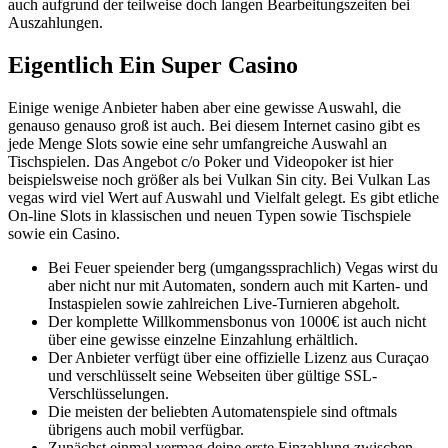
auch aufgrund der teilweise doch langen Bearbeitungszeiten bei
Auszahlungen.
Eigentlich Ein Super Casino
Einige wenige Anbieter haben aber eine gewisse Auswahl, die
genauso genauso groß ist auch. Bei diesem Internet casino gibt es
jede Menge Slots sowie eine sehr umfangreiche Auswahl an
Tischspielen. Das Angebot c/o Poker und Videopoker ist hier
beispielsweise noch größer als bei Vulkan Sin city. Bei Vulkan Las
vegas wird viel Wert auf Auswahl und Vielfalt gelegt. Es gibt etliche
On-line Slots in klassischen und neuen Typen sowie Tischspiele
sowie ein Casino.
Bei Feuer speiender berg (umgangssprachlich) Vegas wirst du
aber nicht nur mit Automaten, sondern auch mit Karten- und
Instaspielen sowie zahlreichen Live-Turnieren abgeholt.
Der komplette Willkommensbonus von 1000€ ist auch nicht
über eine gewisse einzelne Einzahlung erhältlich.
Der Anbieter verfügt über eine offizielle Lizenz aus Curaçao
und verschlüsselt seine Webseiten über gültige SSL-
Verschlüsselungen.
Die meisten der beliebten Automatenspiele sind oftmals
übrigens auch mobil verfügbar.
Zunächst einmal vermag deine erste Einzahlung zwischen