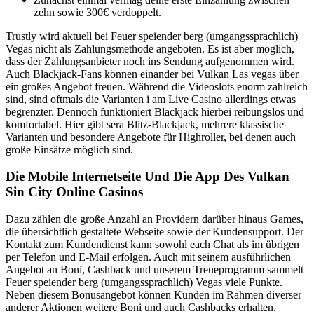
zehn sowie 300€ verdoppelt.
Trustly wird aktuell bei Feuer speiender berg (umgangssprachlich)
Vegas nicht als Zahlungsmethode angeboten. Es ist aber möglich,
dass der Zahlungsanbieter noch ins Sendung aufgenommen wird.
Auch Blackjack-Fans können einander bei Vulkan Las vegas über
ein großes Angebot freuen. Während die Videoslots enorm zahlreich
sind, sind oftmals die Varianten i am Live Casino allerdings etwas
begrenzter. Dennoch funktioniert Blackjack hierbei reibungslos und
komfortabel. Hier gibt sera Blitz-Blackjack, mehrere klassische
Varianten und besondere Angebote für Highroller, bei denen auch
große Einsätze möglich sind.
Die Mobile Internetseite Und Die App Des Vulkan
Sin City Online Casinos
Dazu zählen die große Anzahl an Providern darüber hinaus Games,
die übersichtlich gestaltete Webseite sowie der Kundensupport. Der
Kontakt zum Kundendienst kann sowohl each Chat als im übrigen
per Telefon und E-Mail erfolgen. Auch mit seinem ausführlichen
Angebot an Boni, Cashback und unserem Treueprogramm sammelt
Feuer speiender berg (umgangssprachlich) Vegas viele Punkte.
Neben diesem Bonusangebot können Kunden im Rahmen diverser
anderer Aktionen weitere Boni und auch Cashbacks erhalten.