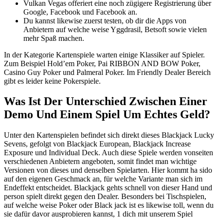
Vulkan Vegas offeriert eine noch zügigere Registrierung über
Google, Facebook und Facebook an.
Du kannst likewise zuerst testen, ob dir die Apps von
Anbietern auf welche weise Yggdrasil, Betsoft sowie vielen
mehr Spaß machen.
In der Kategorie Kartenspiele warten einige Klassiker auf Spieler.
Zum Beispiel Hold’em Poker, Pai RIBBON AND BOW Poker,
Casino Guy Poker und Palmeral Poker. Im Friendly Dealer Bereich
gibt es leider keine Pokerspiele.
Was Ist Der Unterschied Zwischen Einer
Demo Und Einem Spiel Um Echtes Geld?
Unter den Kartenspielen befindet sich direkt dieses Blackjack Lucky
Sevens, gefolgt von Blackjack European, Blackjack Increase
Exposure und Individual Deck. Auch diese Spiele werden vonseiten
verschiedenen Anbietern angeboten, somit findet man wichtige
Versionen von dieses und denselben Spielarten. Hier kommt ha sido
auf den eigenen Geschmack an, für welche Variante man sich im
Endeffekt entscheidet. Blackjack gehts schnell von dieser Hand und
person spielt direkt gegen den Dealer. Besonders bei Tischspielen,
auf welche weise Poker oder Black jack ist es likewise toll, wenn du
sie dafür davor ausprobieren kannst, 1 dich mit unserem Spiel