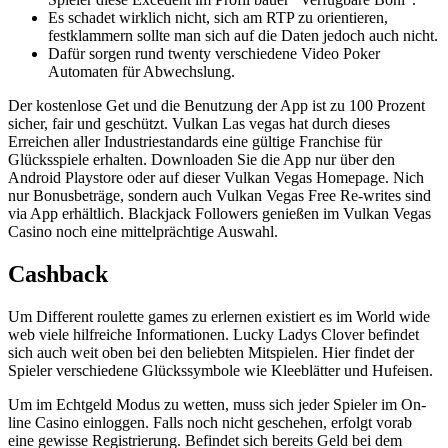
Es schadet wirklich nicht, sich am RTP zu orientieren,
festklammern sollte man sich auf die Daten jedoch auch nicht.
Dafür sorgen rund twenty verschiedene Video Poker
Automaten für Abwechslung.
Der kostenlose Get und die Benutzung der App ist zu 100 Prozent
sicher, fair und geschützt. Vulkan Las vegas hat durch dieses
Erreichen aller Industriestandards eine gültige Franchise für
Glücksspiele erhalten. Downloaden Sie die App nur über den
Android Playstore oder auf dieser Vulkan Vegas Homepage. Nich
nur Bonusbeträge, sondern auch Vulkan Vegas Free Re-writes sind
via App erhältlich. Blackjack Followers genießen im Vulkan Vegas
Casino noch eine mittelprächtige Auswahl.
Cashback
Um Different roulette games zu erlernen existiert es im World wide
web viele hilfreiche Informationen. Lucky Ladys Clover befindet
sich auch weit oben bei den beliebten Mitspielen. Hier findet der
Spieler verschiedene Glückssymbole wie Kleeblätter und Hufeisen.
Um im Echtgeld Modus zu wetten, muss sich jeder Spieler im On-
line Casino einloggen. Falls noch nicht geschehen, erfolgt vorab
eine gewisse Registrierung. Befindet sich bereits Geld bei dem