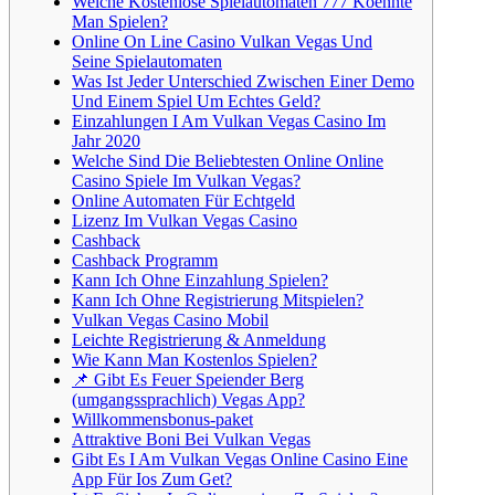
Welche Kostenlose Spielautomaten 777 Koennte
Man Spielen?
Online On Line Casino Vulkan Vegas Und
Seine Spielautomaten
Was Ist Jeder Unterschied Zwischen Einer Demo
Und Einem Spiel Um Echtes Geld?
Einzahlungen I Am Vulkan Vegas Casino Im
Jahr 2020
Welche Sind Die Beliebtesten Online Online
Casino Spiele Im Vulkan Vegas?
Online Automaten Für Echtgeld
Lizenz Im Vulkan Vegas Casino
Cashback
Cashback Programm
Kann Ich Ohne Einzahlung Spielen?
Kann Ich Ohne Registrierung Mitspielen?
Vulkan Vegas Casino Mobil
Leichte Registrierung & Anmeldung
Wie Kann Man Kostenlos Spielen?
📌 Gibt Es Feuer Speiender Berg
(umgangssprachlich) Vegas App?
Willkommensbonus-paket
Attraktive Boni Bei Vulkan Vegas
Gibt Es I Am Vulkan Vegas Online Casino Eine
App Für Ios Zum Get?