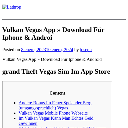
Vulkan Vegas App » Download Für
Iphone & Androi
Posted on
8 enero, 2023
10 enero, 2024
by
joseph
Vulkan Vegas App » Download Für Iphone & Android
‎grand Theft Vegas Sim Im App Store
Content
Andere Bonus Im Feuer Speiender Berg
(umgangssprachlich) Vegas
Vulkan Vegas Mobile Phone Webseite
Im Vulkan Vegas Kann Man Echtes Geld
Gewinnen