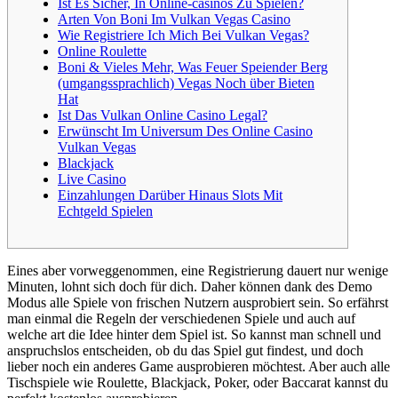
Ist Es Sicher, In Online-casinos Zu Spielen?
Arten Von Boni Im Vulkan Vegas Casino
Wie Registriere Ich Mich Bei Vulkan Vegas?
Online Roulette
Boni & Vieles Mehr, Was Feuer Speiender Berg
(umgangssprachlich) Vegas Noch über Bieten
Hat
Ist Das Vulkan Online Casino Legal?
Erwünscht Im Universum Des Online Casino
Vulkan Vegas
Blackjack
Live Casino
Einzahlungen Darüber Hinaus Slots Mit
Echtgeld Spielen
Eines aber vorweggenommen, eine Registrierung dauert nur wenige
Minuten, lohnt sich doch für dich. Daher können dank des Demo
Modus alle Spiele von frischen Nutzern ausprobiert sein. So erfährst
man einmal die Regeln der verschiedenen Spiele und auch auf
welche art die Idee hinter dem Spiel ist. So kannst man schnell und
anspruchslos entscheiden, ob du das Spiel gut findest, und doch
lieber noch ein anderes Game ausprobieren möchtest. Aber auch alle
Tischspiele wie Roulette, Blackjack, Poker, oder Baccarat kannst du