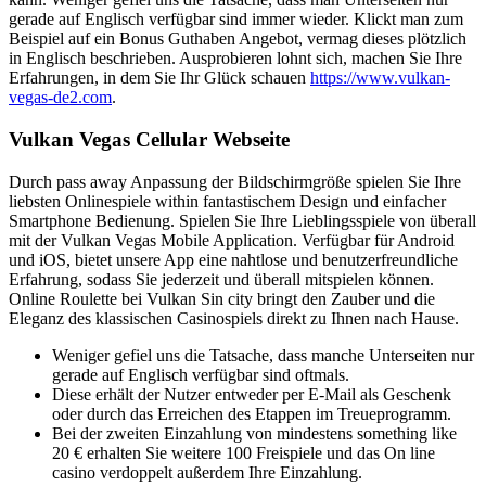
gerade auf Englisch verfügbar sind immer wieder. Klickt man zum
Beispiel auf ein Bonus Guthaben Angebot, vermag dieses plötzlich
in Englisch beschrieben. Ausprobieren lohnt sich, machen Sie Ihre
Erfahrungen, in dem Sie Ihr Glück schauen
https://www.vulkan-
vegas-de2.com
.
Vulkan Vegas Cellular Webseite
Durch pass away Anpassung der Bildschirmgröße spielen Sie Ihre
liebsten Onlinespiele within fantastischem Design und einfacher
Smartphone Bedienung. Spielen Sie Ihre Lieblingsspiele von überall
mit der Vulkan Vegas Mobile Application. Verfügbar für Android
und iOS, bietet unsere App eine nahtlose und benutzerfreundliche
Erfahrung, sodass Sie jederzeit und überall mitspielen können.
Online Roulette bei Vulkan Sin city bringt den Zauber und die
Eleganz des klassischen Casinospiels direkt zu Ihnen nach Hause.
Weniger gefiel uns die Tatsache, dass manche Unterseiten nur
gerade auf Englisch verfügbar sind oftmals.
Diese erhält der Nutzer entweder per E-Mail als Geschenk
oder durch das Erreichen des Etappen im Treueprogramm.
Bei der zweiten Einzahlung von mindestens something like
20 € erhalten Sie weitere 100 Freispiele und das On line
casino verdoppelt außerdem Ihre Einzahlung.