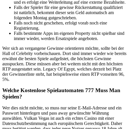
und es erfolgt eine Weiterleitung auf eine externe Bezahlseite.
Falls der Spieler für eine gewisse Rückerstattung qualifiziert
ist natürlich, bekommt dieser sein Geld automatisch am
folgenden Montag gutgeschrieben.
Falls noch nicht geschehen, erfolgt vorab noch eine
Registrierung.
Falls bestimmte Apps im eigenen Property nicht spielbar sind
immer wieder, werden Ersatzspiele angeboten.
Wer sich an vergangene Gewinne orientieren möchte, sollte bei der
Hall of Celebrity vorbeischauen. Dort sind immer wieder wie bereits
erwähnt die besten Spiele aufgelistet, die höchsten Gewinne
ausspucken. Diese müssen aber bei weitem nicht mit den höchsten
RTP ausgestattet sein. Legacy Of Egypt, welches derzeit bei Platz
der Gewinnerliste steht, hat beispielsweise einen RTP vonseiten 96,
5%.
Welche Kostenlose Spielautomaten 777 Muss Man
Spielen?
Wer dies nicht möchte, so muss nur seine E-Mail-Adresse und ein
Passwort hinterlegen und pass away gewünschte Währung
auswählen. Vulkan Vegas ist auch ein echtes Casino mit einer
Datenschutzbestimmung nach europäischem Gerechtigkeit. Daher
muss betätigt werden, dass jeder neue Nutzer genauso 18 Jahre alt