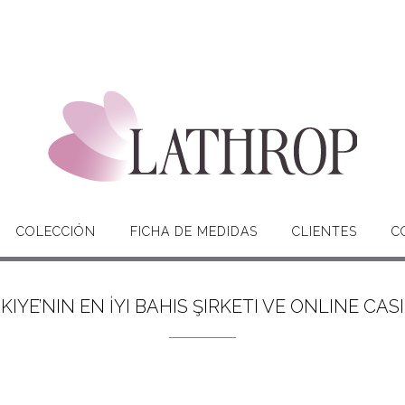
COLECCIÓN
FICHA DE MEDIDAS
CLIENTES
C
KIYE’NIN EN İYI BAHIS ŞIRKETI VE ONLINE CAS