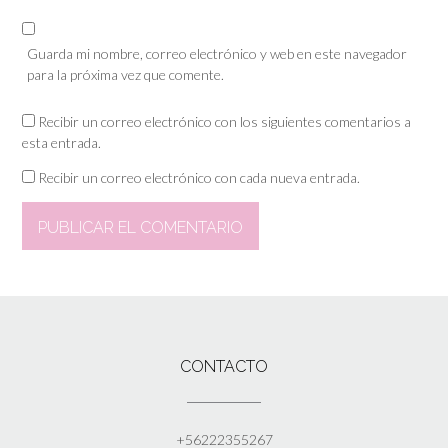
Guarda mi nombre, correo electrónico y web en este navegador
para la próxima vez que comente.
Recibir un correo electrónico con los siguientes comentarios a
esta entrada.
Recibir un correo electrónico con cada nueva entrada.
CONTACTO
+56222355267