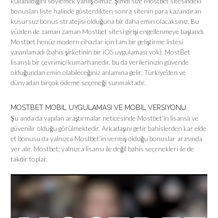
kullanıldığını söylemek yanlış olmaz. Şimdi size Mostbet sitesindeki
bonusları liste halinde gösterdikten sonra sitenin para kazandıran
kusursuz bonus stratejisi olduğuna bir daha emin olacaksınız. Bu
yüzden de zaman zaman Mostbet sitesi girişi engellenmeye başlandı.
Mostbet henüz modern cihazlar için tam bir geliştirme listesi
yayınlamadı (bahis şirketinin bir iOS uygulaması yok). MostBet
lisanslı bir çevrimiçi kumarhanedir, bu da verilerinizin güvende
olduğundan emin olabileceğiniz anlamına gelir. Türkiye’den ve
dünyadan birçok ödeme seçeneği sunmaktadır.
MOSTBET MOBIL UYGULAMASI VE MOBIL VERSIYONU
Şu anda da yapılan araştırmalar neticesinde Mostbet’in lisanslı ve
güvenilir olduğu görülmektedir. Arkadaşını getir bahislerden kar elde
et bonusu da yalnızca Mostbet’in vermiş olduğu bonuslar arasında
yer alır. Mostbet; yalnızca lisansı ile değil bahis seçenekleri ile de
takdir toplar.