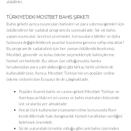
alabilirler.
TÜRKIYE’DEKI MOSTBET BAHIS ŞIRKETI
Bahis şirketi ayrıca oyuncuları bahisleri ve para yatırma işlemleri için
ödüllendiren bir sadakat programı da sunmaktadır. Sık sık bahis
yapan oyuncular, ücretsiz çevirmeler, turnuvalara biletler ve daha
fazlasıyla değiştirilebilecek puanlar kazanma şansına sahip olacaklar!
Bu program ile sadakatiniz için her zaman ödüllendirileceksiniz.
Mostbet, güvenilir ve kolay ödeme seçenekleriyle bahisçilerine
hizmet vermektedir. Bu siteye üye olduğunuzda, banka
hesabınızdan para yatırabileceğiniz gibi birkaç farklı yöntem de
kullanabilirsiniz. Ayrıca, Mostbet Türkiye’nin en popüler online
ödeme sistemi olan Ecopayz ile de çalışmaktadır.
Popüler lisanslı bahis ve casino şirketi Mostbet Türkiye ve
Azerbaycan’daki en iyi casino ve bahis markaları listesinde
üst sıralarda yer almaktadır.
Ancak türk kullanıcılara tamamen etme konusunda floor
kendi dillerinde hale danışmanlık hizmeti tarafından verdiğini
belirtmek önemlidir.
Siz de yukarıdaki örnekte olduğu gibi canlı bahis üzerinden