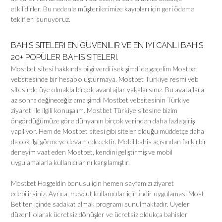
etkilidirler. Bu nedenle müşterilerimize kayıpları için geri ödeme
teklifleri sunuyoruz.
BAHIS SITELERI EN GÜVENILIR VE EN IYI CANLI BAHIS
20+ POPÜLER BAHIS SITELERI.
Mostbet sitesi hakkında bilgi verdi isek şimdi de geçelim Mostbet
vebsitesinde bir hesap oluşturmaya. Mostbet Türkiye resmi veb
sitesinde üye olmakla birçok avantajlar yakalarsınız. Bu avatajlara
az sonra değineceğiz ama şimdi Mostbet vebsitesinin Türkiye
ziyareti ile ilgili konuşalım. Mostbet Türkiye sitesine bizim
öngördüğümüze göre dünyanın birçok yerinden daha fazla giriş
yapılıyor. Hem de Mostbet sitesi gibi siteler olduğu müddetçe daha
da çok ilgi görmeye devam edecektir. Mobil bahis açısından farklı bir
deneyim vaat eden Mostbet, kendini geliştirmiş ve mobil
uygulamalarla kullanıcılarını karşılamıştır.
Mostbet Hoşgeldin bonusu için hemen sayfamızı ziyaret
edebilirsiniz. Ayrıca, mevcut kullanıcılar için i̇ndir uygulaması Most
Bet’ten içinde sadakat almak programı sunulmaktadır. Üyeler
düzenli olarak ücretsiz dönüşler ve ücretsiz oldukça bahisler