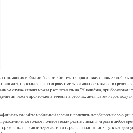
сбет с помощью мобильной связи. Система попросит ввести номер мобильно
но понимает, насколько важно игроку иметь возможность вывести средства
данном случае клиент может рассчитывать на 5% кешбэка, при бронзовом ст
ждение личности произойдёт в течение 2 рабочих дней. Затем игрок получ
t официальном сайте мобильной версии и получить незабываемые эмоции о
приложение позволяют пользователям делать ставки и играть в любое врем
оризоваться на сайте через логин и пароль, заполнить анкету, в которой 