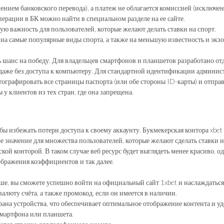
чением банковского перевода), а платеж не облагается комиссией (исключе
ации в БК можно найти в специальном разделе на ее сайте.
ю важность для пользователей, которые желают делать ставки на спорт.
на самые популярные виды спорта, а также на меньшую известность и экзо
ь шанс на победу. Для владельцев смартфонов и планшетов разработано от
даже без доступа к компьютеру. Для стандартной идентификации админис
графировать все страницы паспорта (или обе стороны ID-карты) и отправ
у клиентов из тех стран, где она запрещена.
обы избежать потери доступа к своему аккаунту. Букмекерская контора xbe
 значение для множества пользователей, которые желают сделать ставки на
ской конторой. В таком случае веб ресурс будет выглядеть менее красиво, 
ображения коэффициентов и так далее.
е, вы сможете успешно войти на официальный сайт 1xbet и наслаждаться
валюту счёта, а также промокод, если он имеется в наличии.
рана устройства, что обеспечивает оптимальное отображение контента и уд
 смартфона или планшета.