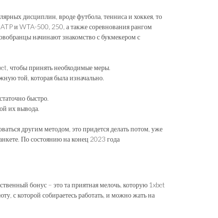
улярных дисциплин, вроде футбола, тенниса и хоккея, то
 ATP и WTA-500, 250, а также соревнования рангом
Новобранцы начинают знакомство с букмекером с
bet, чтобы принять необходимые меры.
жную той, которая была изначально.
статочно быстро.
ой их вывода.
аться другим методом, это придется делать потом, уже
анкете. По состоянию на конец 2023 года
твенный бонус – это та приятная мелочь, которую 1xbet
ту, с которой собираетесь работать, и можно жать на