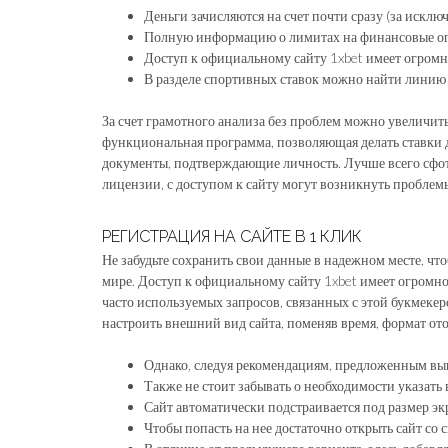
Деньги зачисляются на счет почти сразу (за исклю
Полную информацию о лимитах на финансовые опер
Доступ к официальному сайту 1xbet имеет огромну
В разделе спортивных ставок можно найти линию 
За счет грамотного анализа без проблем можно увеличит
функциональная программа, позволяющая делать ставки 
документы, подтверждающие личность. Лучше всего сфото
лицензии, с доступом к сайту могут возникнуть проблемы 
РЕГИСТРАЦИЯ НА САЙТЕ В 1 КЛИК
Не забудьте сохранить свои данные в надежном месте, чт
мире. Доступ к официальному сайту 1xbet имеет огромное
часто используемых запросов, связанных с этой букмекер
настроить внешний вид сайта, поменяв время, формат от
Однако, следуя рекомендациям, предложенным выш
Также не стоит забывать о необходимости указать 
Сайт автоматически подстраивается под размер эк
Чтобы попасть на нее достаточно открыть сайт со