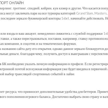
СПОРТ ОНЛАЙН
 херлинг, троттинг, спидвей, кейрин, кун кхмер и другие. Что касается поп
са могут заключать пари на все турниры категорий Grand Slam, Masters,
последнее зеркало букмекерской конторы 1xbet, начинайте действовать. 
 или входы в ваш аккаунт, немедленно свяжитесь с службой поддержки 1x
тавки, а также перестраховаться, поставив, например, ставку противополо
ках компании, в соцсетях и на тематических форумах.
к названию сайта дату его открытия, однако данное зеркало блокируется до
альные деньги, благодаря чему, получить доступ к выигрышам с перспектив
в БК необходимо указать личную информацию в профиле. Если регистриров
лектронной почтой вся нужная информация уже будет введена в первичной 
ой выбор трансляций спортивных событий в лайве.
т-ресурса, что привносит дополнительные удобства для беттеров. Приветс
ого пополнения игрового баланса. Достаточно выбрать свою страну и валю