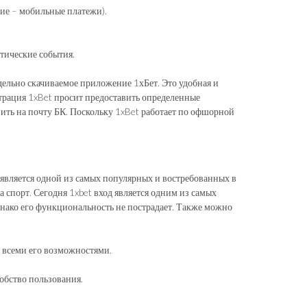
ние – мобильные платежи).
тические события.
дельно скачиваемое приложение 1хБет. Это удобная и
трация 1xBet просит предоставить определенные
ить на почту БК. Поскольку 1xBet работает по офшорной
t является одной из самых популярных и востребованных в
 спорт. Сегодня 1xbet вход является одним из самых
однако его функциональность не пострадает. Также можно
 всеми его возможностями.
обство пользования.