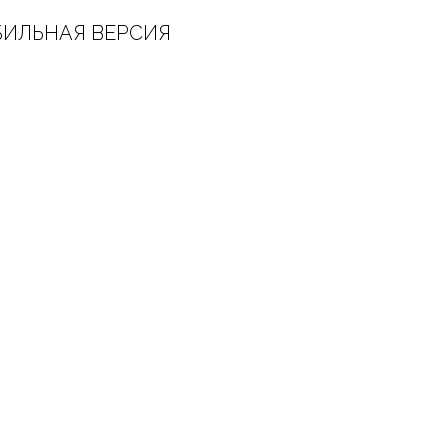
БИЛЬНАЯ ВЕРСИЯ