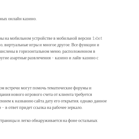
зных онлайн казино.
гры на мобильном устройстве в мобильной версии 1xbet
но, виртуальные игры и многое другое. Все функции и
речислены в горизонтальном меню, расположенном в
ругие азартные развлечения – казино и лайв-казино с
изом встречи могут помочь тематические форумы и
ания нового игрового счета от клиента требуется
ением к названию сайта дату его открытия, однако данное
 в ответ придет ссылка на рабочее зеркало.
 страницы и легко обнаруживается на фоне остальных