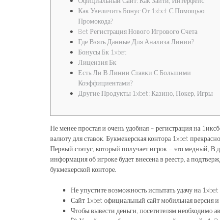
Официальный Сайт: Как Зайти, Интерфейс
Как Увеличить Бонус От 1xbet С Помощью
Промокода?
Bet Регистрация Нового Игрового Счета
Где Взять Данные Для Анализа Линии?
Бонусы Бк 1xbet
Лицензия Бк
Есть Ли В Линии Ставки С Большими
Коэффициентами?
Другие Продукты 1xbet: Казино, Покер, Игры
Не менее простая и очень удобная – регистрация на 1ик
валюту для ставок. Букмекерская контора 1xbet прекрас
Первый статус, который получает игрок – это медный, В 
информация об игроке будет внесена в реестр, а подтвер
букмекерской конторе.
Не упустите возможность испытать удачу на 1xbe
Сайт 1xbet официальный сайт мобильная версия и 
Чтобы вывести деньги, посетителям необходимо авт