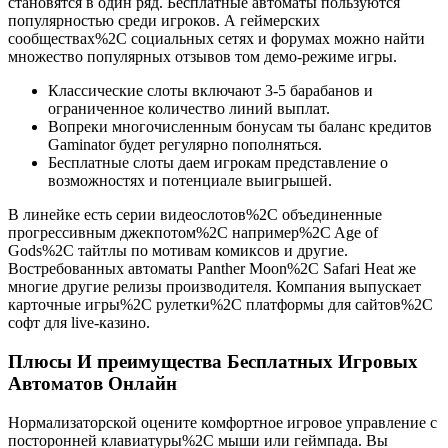
становятся в один ряд. Бесплатные автоматы пользуются
популярностью среди игроков. А геймерских
сообществах%2C социальных сетях и форумах можно найти
множество популярных отзывов том демо-режиме игры.
Классические слоты включают 3-5 барабанов и
ограниченное количество линий выплат.
Вопреки многочисленным бонусам ты баланс кредитов
Gaminator будет регулярно пополняться.
Бесплатные слоты даем игрокам представление о
возможностях и потенциале выигрышей.
В линейке есть серии видеослотов%2C объединенные
прогрессивным джекпотом%2C например%2C Age of
Gods%2C тайтлы по мотивам комиксов и другие.
Востребованных автоматы Panther Moon%2C Safari Heat же
многие другие релизы производителя. Компания выпускает
карточные игры%2C рулетки%2C платформы для сайтов%2C
софт для live-казино.
Плюсы И преимущества Бесплатных Игровых
Автоматов Онлайн
Нормализаторской оцените комфортное игровое управление с
посторонней клавиатуры%2C мыши или геймпада. Вы