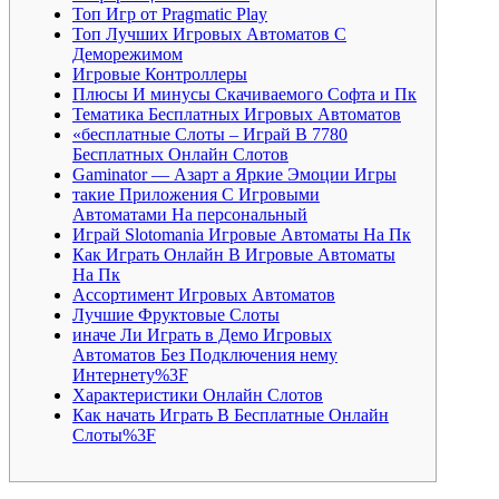
Топ Игр от Pragmatic Play
Топ Лучших Игровых Автоматов С
Деморежимом
Игровые Контроллеры
Плюсы И минусы Скачиваемого Софта и Пк
Тематика Бесплатных Игровых Автоматов
«бесплатные Слоты – Играй В 7780
Бесплатных Онлайн Слотов
Gaminator — Азарт а Яркие Эмоции Игры
такие Приложения С Игровыми
Автоматами На персональный
Играй Slotomania Игровые Автоматы На Пк
Как Играть Онлайн В Игровые Автоматы
На Пк
Ассортимент Игровых Автоматов
Лучшие Фруктовые Слоты
иначе Ли Играть в Демо Игровых
Автоматов Без Подключения нему
Интернету%3F
Характеристики Онлайн Слотов
Как начать Играть В Бесплатные Онлайн
Слоты%3F