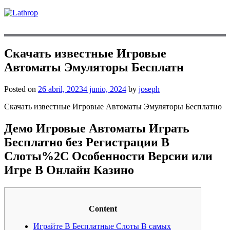
Скачать известные Игровые
Автоматы Эмуляторы Бесплатн
Posted on
26 abril, 2023
4 junio, 2024
by
joseph
Скачать известные Игровые Автоматы Эмуляторы Бесплатно
Демо Игровые Автоматы Играть
Бесплатно без Регистрации В
Слоты%2C Особенности Версии или
Игре В Онлайн Казино
Content
Играйте В Бесплатные Слоты В самых