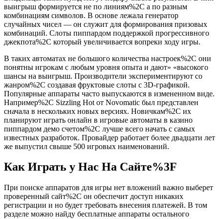
выигрыш формируется не по линиям%2C а по разным
комбинациям символов. В основе лежала генератор
случайных чисел — он служит для формирования призовых
комбинаций. Слоты пиппардом поддержкой прогрессивного
джекпота%2C который увеличивается вопреки ходу игры.
В таких автоматах не большого количества настроек%2C они
понятны игрокам с любым уровня опыта и дают» «высокого
шансы на выигрыш. Производители экспериментируют со
жанром%2C создавая фруктовые слоты с 3D-графикой.
Популярные аппараты часто выпускаются в измененном виде.
Например%2C Sizzling Hot от Novomatic был представлен
сначала в нескольких новых версиях. Новичкам%2C их
планируют играть онлайн в игровые автоматы в казино
пиппардом демо счетом%2C лучше всего начать с самых
известных разработок. Провайдер работает более двадцати лет
же выпустил свыше 500 игровых наименований.
Как Играть у Нас На Сайте%3F
При поиске аппаратов для игры нет вложений важно выберет
проверенный сайт%2C он обеспечит доступ никаких
регистрации и но будет требовать внесения платежей. В том
разделе можно найду бесплатные аппараты остального