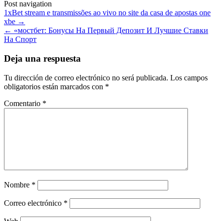
Post navigation
1xBet stream e transmissões ao vivo no site da casa de apostas one
xbe
→
←
«мостбет: Бонусы На Первый Депозит И Лучшие Ставки
На Спорт
Deja una respuesta
Tu dirección de correo electrónico no será publicada.
Los campos
obligatorios están marcados con
*
Comentario
*
Nombre
*
Correo electrónico
*