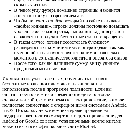
скрыться из глаз.
В левом углу футера домашней страницы находится
доступ к файлу с разрешением арк.
Чтобы получать кэшбэк, который на сайте называют
«mosbet-коинами», игроки должны постоянно повышать
уровень своего мастерства, выполнять задания разной
сложности и получать бесплатные ставки и вращения.
В таком случае, хотим посоветовать букмекеру
расширить штат компетентными операторами, так как
именно обратная связь является одним из ключевых
моментов в сотрудничестве клиента и оператора ставок.
После того, как вы напишите сумму, внизу увидите
предполагаемый выигрыш.
Их можно получать в деньгах, обменивать на новые
бесплатные вращения или ставки, накапливать и
использовать после в программе лояльности. Если вы –
опытный беттор и много времени отводите торговле
ставками-онлайн, самое время скачать приложение, которое
полностью совместимо с операционными системами Android
и iOS. Поскольку не все компьютерные провайдеры
поддерживают политику азартных игр, то приложение для
Android от Google со всеми установочными компонентами
можно скачать на официальном сайте Mostbet.