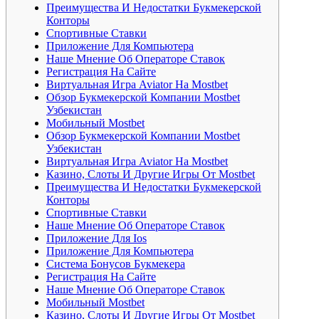
Преимущества И Недостатки Букмекерской
Конторы
Спортивные Ставки
Приложение Для Компьютера
Наше Мнение Об Операторе Ставок
Регистрация На Сайте
Виртуальная Игра Aviator На Mostbet
Обзор Букмекерской Компании Mostbet
Узбекистан
Мобильный Mostbet
Обзор Букмекерской Компании Mostbet
Узбекистан
Виртуальная Игра Aviator На Mostbet
Казино, Слоты И Другие Игры От Mostbet
Преимущества И Недостатки Букмекерской
Конторы
Спортивные Ставки
Наше Мнение Об Операторе Ставок
Приложение Для Ios
Приложение Для Компьютера
Система Бонусов Букмекера
Регистрация На Сайте
Наше Мнение Об Операторе Ставок
Мобильный Mostbet
Казино, Слоты И Другие Игры От Mostbet