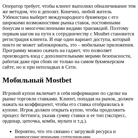
Оператор требует, чтобы клиент выполнял обналичивание тем
же методом, что и депозит. Конечно, любой житель
Узбекистана выберет международного букмекера с его
широкими возможностями рынка ставок, постоянными
бонусам и многочисленными видами транзакций. Поэтому
первым шагом на пути к сотрудничеству с Mostbet становится
регистрация клиента. И еще один вариант доступа, который
никто не может заблокировать, это – мобильные приложения.
Программу можно скачать на гаджет, что позволяет
производить вход с дополнительными мерами безопасности,
работая даже при сбоях не только на самом букмекерском
сайте, но и при неполадках в Сети.
Мобильный Mostbet
Игровой купон включает в себя информацию по сделке на
рынке торговли ставками. Клиент, попадая на рынок, должен
нажать на коэффициент, чтобы его ставка отобразилась в
купоне. Игрок должен открыть купон, чтобы продолжить
процесс беттинга, указав сумму ставки и ее тип (экспресс,
ординар, цепочка, комби, мульти и т.д.).
Вероятно, что это связано с загрузкой ресурса и
немногочисленными сотрудниками.