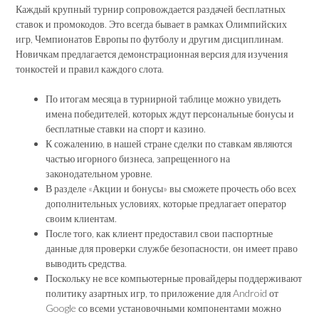
Каждый крупный турнир сопровождается раздачей бесплатных
ставок и промокодов. Это всегда бывает в рамках Олимпийских
игр, Чемпионатов Европы по футболу и другим дисциплинам.
Новичкам предлагается демонстрационная версия для изучения
тонкостей и правил каждого слота.
По итогам месяца в турнирной таблице можно увидеть
имена победителей, которых ждут персональные бонусы и
бесплатные ставки на спорт и казино.
К сожалению, в нашей стране сделки по ставкам являются
частью игорного бизнеса, запрещенного на
законодательном уровне.
В разделе «Акции и бонусы» вы сможете прочесть обо всех
дополнительных условиях, которые предлагает оператор
своим клиентам.
После того, как клиент предоставил свои паспортные
данные для проверки службе безопасности, он имеет право
выводить средства.
Поскольку не все компьютерные провайдеры поддерживают
политику азартных игр, то приложение для Android от
Google со всеми установочными компонентами можно