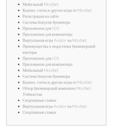
Мобильный Mostbet
Казино, слоты и другие игры от Mostbet
Регистрация на сайте
Система бонусов букмекера
Приложение для IOS
Приложение для компьютера
Виртуальная игра Aviator на Mostbet
Преимущества и недостатки букмекерской
конторы
Приложение для IOS
Приложение для компьютера
Мобильный Mostbet
Система бонусов букмекера
Казино, слоты и другие игры от Mostbet
Обзор букмекерской компании Mostbet
Узбекистан
Спортивные ставки
Виртуальная игра Aviator на Mostbet
Спортивные ставки