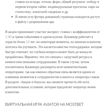
ставки на исходы, тоталы, форы, общий результат, победу в
первом/втором тайме, индивидуальные прогнозы, пари на
статистику, азиатский гандикап и др.
В левом углу футера домашней страницы находится доступ
к файлу с разрешением арк.
В акции принимают участие экспресс-ставки с коэффициентом от
1,40 и тремя событиями в одном купоне. Букмекер работает в
отрасли более 13 лет, но некоторые моменты, по мнению клиентов,
хотелось бы улучшить. Это касается качества техподдержки, которая
быстро отвечает, но глубина вопроса может быть до конца не
проработана. Вероятно, что это связано с загрузкой ресурса и
немногочисленными сотрудниками. В таком случае, хотим
посоветовать букмекеру расширить штат компетентными
операторами, так как именно обратная связь является одним из
ключевых моментов в сотрудничестве клиента и оператора ставок.
В разделе «Акции и бонусы» вы сможете прочесть обо всех
дополнительных условиях, которые предлагает оператор своим
клиентам.
ВИРТУАЛЬНАЯ ИГРА AVIATOR НА MOSTBET