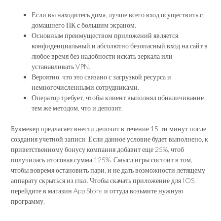
Если вы находитесь дома, лучше всего вход осуществить с
домашнего ПК с большим экраном.
Основным преимуществом приложений является
конфиденциальный и абсолютно безопасный вход на сайт в
любое время без надобности искать зеркала или
устанавливать VPN.
Вероятно, что это связано с загрузкой ресурса и
немногочисленными сотрудниками.
Оператор требует, чтобы клиент выполнял обналичивание
тем же методом, что и депозит.
Букмекер предлагает внести депозит в течение 15-ти минут после
создания учетной записи. Если данное условие будет выполнено, к
приветственному бонусу компания добавит еще 25%, чтоб
получилась итоговая сумма 125%. Смысл игры состоит в том,
чтобы вовремя остановить пари, и не дать возможности летящему
аппарату скрыться из глаз. Чтобы скачать приложение для IOS,
перейдите в магазин App Store и оттуда возьмите нужную
программу.