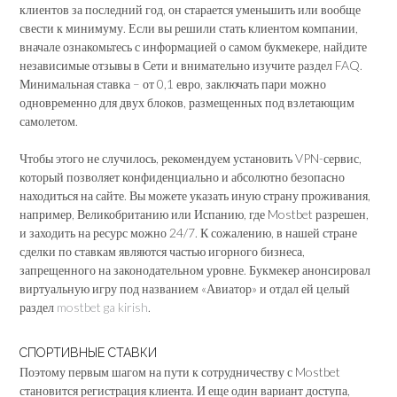
клиентов за последний год, он старается уменьшить или вообще
свести к минимуму. Если вы решили стать клиентом компании,
вначале ознакомьтесь с информацией о самом букмекере, найдите
независимые отзывы в Сети и внимательно изучите раздел FAQ.
Минимальная ставка – от 0,1 евро, заключать пари можно
одновременно для двух блоков, размещенных под взлетающим
самолетом.
Чтобы этого не случилось, рекомендуем установить VPN-сервис,
который позволяет конфиденциально и абсолютно безопасно
находиться на сайте. Вы можете указать иную страну проживания,
например, Великобританию или Испанию, где Mostbet разрешен,
и заходить на ресурс можно 24/7. К сожалению, в нашей стране
сделки по ставкам являются частью игорного бизнеса,
запрещенного на законодательном уровне. Букмекер анонсировал
виртуальную игру под названием «Авиатор» и отдал ей целый
раздел
mostbet ga kirish
.
СПОРТИВНЫЕ СТАВКИ
Поэтому первым шагом на пути к сотрудничеству с Mostbet
становится регистрация клиента. И еще один вариант доступа,