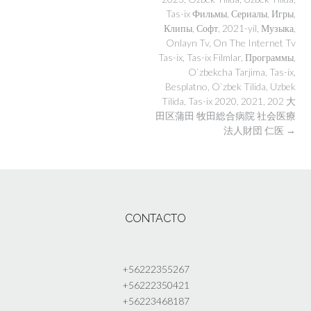
Tas-ix Фильмы, Сериалы, Игры,
Клипы, Софт, 2021-yil, Музыка,
Onlayn Tv, On The Internet Tv
Tas-ix, Tas-ix Filmlar, Программы,
O`zbekcha Tarjima, Tas-ix,
Besplatno, O`zbek Tilida, Uzbek
Tilida, Tas-ix 2020, 2021, 202 大
田区蒲田 牧田総合病院 社会医療
法人財団 仁医
→
CONTACTO
+56222355267
+56222350421
+56223468187