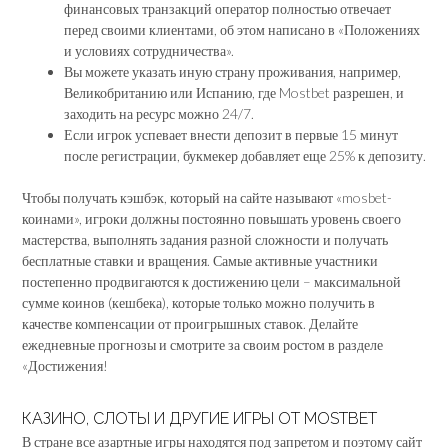
финансовых транзакций оператор полностью отвечает
перед своими клиентами, об этом написано в «Положениях
и условиях сотрудничества».
Вы можете указать иную страну проживания, например,
Великобританию или Испанию, где Mostbet разрешен, и
заходить на ресурс можно 24/7.
Если игрок успевает внести депозит в первые 15 минут
после регистрации, букмекер добавляет еще 25% к депозиту.
Чтобы получать кэшбэк, который на сайте называют «mosbet-
коинами», игроки должны постоянно повышать уровень своего
мастерства, выполнять задания разной сложности и получать
бесплатные ставки и вращения. Самые активные участники
постепенно продвигаются к достижению цели – максимальной
сумме коинов (кешбека), которые только можно получить в
качестве компенсации от проигрышных ставок. Делайте
ежедневные прогнозы и смотрите за своим ростом в разделе
«Достижения!
КАЗИНО, СЛОТЫ И ДРУГИЕ ИГРЫ ОТ MOSTBET
В стране все азартные игры находятся под запретом и поэтому сайт