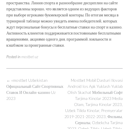
пространства. Линия спорта и разнообразие дисциплин на сайте
представлены хорошо, что является одним из ведущих факторов
при выборе игроками букмекерской конторы. По итогам месяца в
турнирной таблице можно увидеть имена победителей, которых
ждут персональные бонусы и бесплатные ставки на спорт и казино.
Активность клиентов поддерживается постоянными бесплатными
вращениями, акциями одного дня, программой лояльности и
кэшбэком за проигранные ставки.
Posted in
mostbet uz
Post
←
«mostbet Uzbekistan
Mostbet Mobil Dasturi Ilovasi
navigation
Официальный Сайт Спортивных
Android Ios Apk Yuklash Yuklab
Ставок И Онлайн-казино Uz
Olish Skachat Мобильный Софт
2023
Tarjima Kinolar 2023 Media
Olam, Tarjima Kinolar 2023,
Uzbek Tilida Kinolar, Premyeralar
2019-2021-2022-2023, Фильмы,
Сериалы, Ozbekcha Tarjima
2023, Ozbek Tilida, Uzbek Tilida,