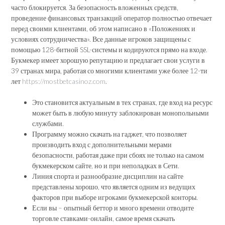
часто блокируется. За безопасность вложенных средств,
проведение финансовых транзакций оператор полностью отвечает
перед своими клиентами, об этом написано в «Положениях и
условиях сотрудничества». Все данные игроков защищены с
помощью 128-битной SSL-системы и кодируются прямо на входе.
Букмекер имеет хорошую репутацию и предлагает свои услуги в
39 странах мира, работая со многими клиентами уже более 12-ти
лет
https://mostbetcasinoz.com
.
Это становится актуальным в тех странах, где вход на ресурс
может быть в любую минуту заблокирован монопольными
службами.
Программу можно скачать на гаджет, что позволяет
производить вход с дополнительными мерами
безопасности, работая даже при сбоях не только на самом
букмекерском сайте, но и при неполадках в Сети.
Линия спорта и разнообразие дисциплин на сайте
представлены хорошо, что является одним из ведущих
факторов при выборе игроками букмекерской конторы.
Если вы – опытный беттор и много времени отводите
торговле ставками-онлайн, самое время скачать