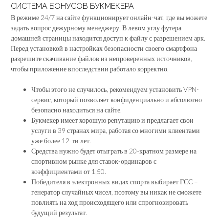
СИСТЕМА БОНУСОВ БУКМЕКЕРА
В режиме 24/7 на сайте функционирует онлайн-чат, где вы можете
задать вопрос дежурному менеджеру. В левом углу футера
домашней страницы находится доступ к файлу с разрешением арк.
Перед установкой в настройках безопасности своего смартфона
разрешите скачивание файлов из непроверенных источников,
чтобы приложение впоследствии работало корректно.
Чтобы этого не случилось, рекомендуем установить VPN-
сервис, который позволяет конфиденциально и абсолютно
безопасно находиться на сайте.
Букмекер имеет хорошую репутацию и предлагает свои
услуги в 39 странах мира, работая со многими клиентами
уже более 12-ти лет.
Средства нужно будет отыграть в 20-кратном размере на
спортивном рынке для ставок-ординаров с
коэффициентами от 1,50.
Победителя в электронных видах спорта выбирает ГСС –
генератор случайных чисел, поэтому вы никак не сможете
повлиять на ход происходящего или спрогнозировать
будущий результат.