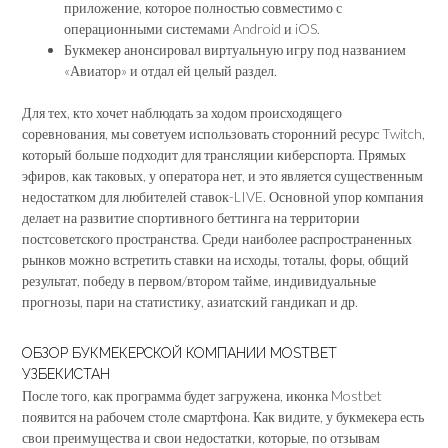
приложение, которое полностью совместимо с
операционными системами Android и iOS.
Букмекер анонсировал виртуальную игру под названием
«Авиатор» и отдал ей целый раздел.
Для тех, кто хочет наблюдать за ходом происходящего
соревнования, мы советуем использовать сторонний ресурс Twitch,
который больше подходит для трансляции киберспорта. Прямых
эфиров, как таковых, у оператора нет, и это является существенным
недостатком для любителей ставок-LIVE. Основной упор компания
делает на развитие спортивного беттинга на территории
постсоветского пространства. Среди наиболее распространенных
рынков можно встретить ставки на исходы, тоталы, форы, общий
результат, победу в первом/втором тайме, индивидуальные
прогнозы, пари на статистику, азиатский гандикап и др.
ОБЗОР БУКМЕКЕРСКОЙ КОМПАНИИ MOSTBET
УЗБЕКИСТАН
После того, как программа будет загружена, иконка Mostbet
появится на рабочем столе смартфона. Как видите, у букмекера есть
свои преимущества и свои недостатки, которые, по отзывам