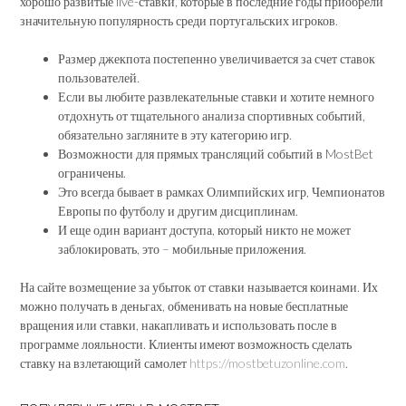
хорошо развитые live-ставки, которые в последние годы приобрели
значительную популярность среди португальских игроков.
Размер джекпота постепенно увеличивается за счет ставок
пользователей.
Если вы любите развлекательные ставки и хотите немного
отдохнуть от тщательного анализа спортивных событий,
обязательно загляните в эту категорию игр.
Возможности для прямых трансляций событий в MostBet
ограничены.
Это всегда бывает в рамках Олимпийских игр, Чемпионатов
Европы по футболу и другим дисциплинам.
И еще один вариант доступа, который никто не может
заблокировать, это – мобильные приложения.
На сайте возмещение за убыток от ставки называется коинами. Их
можно получать в деньгах, обменивать на новые бесплатные
вращения или ставки, накапливать и использовать после в
программе лояльности. Клиенты имеют возможность сделать
ставку на взлетающий самолет
https://mostbetuzonline.com
.