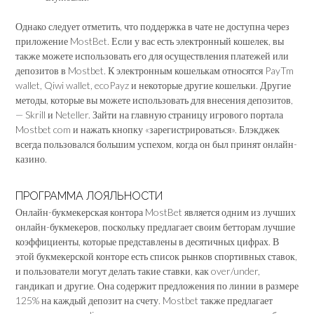
Однако следует отметить, что поддержка в чате не доступна через
приложение MostBet. Если у вас есть электронный кошелек, вы
также можете использовать его для осуществления платежей или
депозитов в Mostbet. К электронным кошелькам относятся PayTm
wallet, Qiwi wallet, ecoPayz и некоторые другие кошельки. Другие
методы, которые вы можете использовать для внесения депозитов,
— Skrill и Neteller. Зайти на главную страницу игрового портала
Mostbet com и нажать кнопку «зарегистрироваться». Блэкджек
всегда пользовался большим успехом, когда он был принят онлайн-
казино.
ПРОГРАММА ЛОЯЛЬНОСТИ
Онлайн-букмекерская контора MostBet является одним из лучших
онлайн-букмекеров, поскольку предлагает своим бетторам лучшие
коэффициенты, которые представлены в десятичных цифрах. В
этой букмекерской конторе есть список рынков спортивных ставок,
и пользователи могут делать такие ставки, как over/under,
гандикап и другие. Она содержит предложения по линии в размере
125% на каждый депозит на счету. Mostbet также предлагает