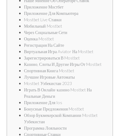
Наше Мнение Об Операторе Ставок
Приложение Мостбет
Приложение Для Компьютера
Mostbet Live Ставки
Мобильный Mostbet
Через Социальные Сети
Оценка Mostbet
Регистрация На Сайте
Виртуальная Игра Aviator На Mostbet
Зарегистрироваться В Mostbet
Казино, Слоты И Другие Игры От Mostbet
Спортивная Книга Mostbet
Лучшие Игровые Автоматы
Mostbet Узбекистан 2023
Играть В Онлайн-казино Mostbet На
Реальные Деньги
Приложение Для Ios
Бонусные Предложения Mostbet
Обзор Букмекерской Компании Mostbet
Узбекистан
Программа Лояльности
Спортивные Ставки