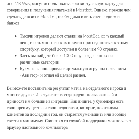
and MB Way, могут использовать свою виртуальную карту для
совершения и получения платежей в Mostbet. Однако, прежде чем
сделать депозит в Mostbet, необходимо иметь счет в одном из
банков.
Тысячи игроков делают ставки на MostBet. com каждый
день, и есть много веских причин присоединиться к этому
спортбуку, который доступен в более чем 90 странах.
Здесь вы найдете более 1000 шоу, разделенных на
различные категории.
Букмекер анонсировал виртуальную игру под названием
«Авиатор» и отдал ей целый раздел.
Вы можете поставить на результат матча, на отдельного игрока и
многое другое. И результаты всегда радуют пользователей и
приносят им большие выигрыши. Как видите, у букмекера есть
свои преимущества и свои недостатки, которые, по отзывам
клиентов за последний год, он старается уменьшить или вообще
свести к минимуму. Связаться со службой поддержки можно через
браузер настольного компьютера.