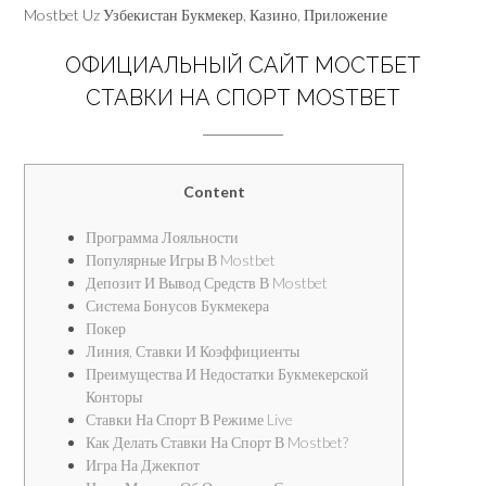
Mostbet Uz Узбекистан Букмекер, Казино, Приложение
ОФИЦИАЛЬНЫЙ САЙТ МОСТБЕТ
СТАВКИ НА СПОРТ MOSTBET
Content
Программа Лояльности
Популярные Игры В Mostbet
Депозит И Вывод Средств В Mostbet
Система Бонусов Букмекера
Покер
Линия, Ставки И Коэффициенты
Преимущества И Недостатки Букмекерской
Конторы
Ставки На Спорт В Режиме Live
Как Делать Ставки На Спорт В Mostbet?
Игра На Джекпот