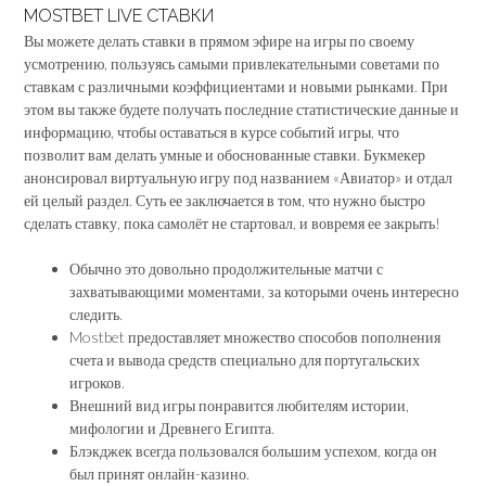
MOSTBET LIVE СТАВКИ
Вы можете делать ставки в прямом эфире на игры по своему
усмотрению, пользуясь самыми привлекательными советами по
ставкам с различными коэффициентами и новыми рынками. При
этом вы также будете получать последние статистические данные и
информацию, чтобы оставаться в курсе событий игры, что
позволит вам делать умные и обоснованные ставки. Букмекер
анонсировал виртуальную игру под названием «Авиатор» и отдал
ей целый раздел. Суть ее заключается в том, что нужно быстро
сделать ставку, пока самолёт не стартовал, и вовремя ее закрыть!
Обычно это довольно продолжительные матчи с
захватывающими моментами, за которыми очень интересно
следить.
Mostbet предоставляет множество способов пополнения
счета и вывода средств специально для португальских
игроков.
Внешний вид игры понравится любителям истории,
мифологии и Древнего Египта.
Блэкджек всегда пользовался большим успехом, когда он
был принят онлайн-казино.