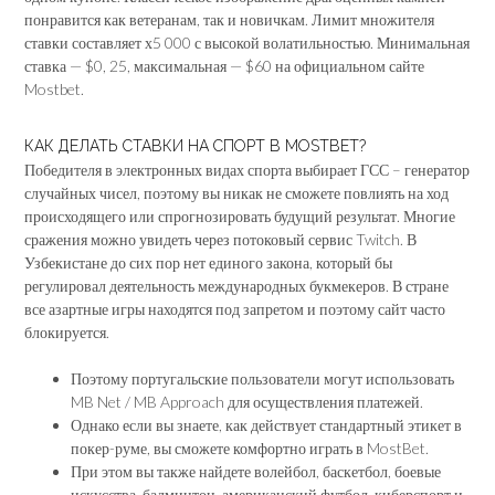
понравится как ветеранам, так и новичкам. Лимит множителя
ставки составляет х5 000 с высокой волатильностью. Минимальная
ставка — $0, 25, максимальная — $60 на официальном сайте
Mostbet.
КАК ДЕЛАТЬ СТАВКИ НА СПОРТ В MOSTBET?
Победителя в электронных видах спорта выбирает ГСС – генератор
случайных чисел, поэтому вы никак не сможете повлиять на ход
происходящего или спрогнозировать будущий результат. Многие
сражения можно увидеть через потоковый сервис Twitch. В
Узбекистане до сих пор нет единого закона, который бы
регулировал деятельность международных букмекеров. В стране
все азартные игры находятся под запретом и поэтому сайт часто
блокируется.
Поэтому португальские пользователи могут использовать
MB Net / MB Approach для осуществления платежей.
Однако если вы знаете, как действует стандартный этикет в
покер-руме, вы сможете комфортно играть в MostBet.
При этом вы также найдете волейбол, баскетбол, боевые
искусства, бадминтон, американский футбол, киберспорт и