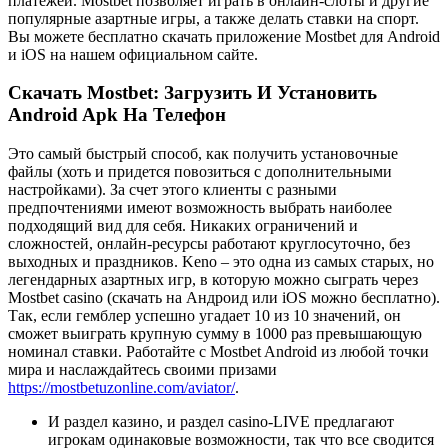
платежей. Mostbet позволяет играть в онлайн-слоты и другие
популярные азартные игры, а также делать ставки на спорт.
Вы можете бесплатно скачать приложение Mostbet для Android
и iOS на нашем официальном сайте.
Скачать Mostbet: Загрузить И Установить
Android Apk На Телефон
Это самый быстрый способ, как получить установочные
файлы (хоть и придется повозиться с дополнительными
настройками). За счет этого клиенты с разными
предпочтениями имеют возможность выбрать наиболее
подходящий вид для себя. Никаких ограничений и
сложностей, онлайн-ресурсы работают круглосуточно, без
выходных и праздников. Keno – это одна из самых старых, но
легендарных азартных игр, в которую можно сыграть через
Mostbet casino (скачать на Андроид или iOS можно бесплатно).
Так, если гемблер успешно угадает 10 из 10 значений, он
сможет выиграть крупную сумму в 1000 раз превышающую
номинал ставки. Работайте с Mostbet Android из любой точки
мира и наслаждайтесь своими призами
https://mostbetuzonline.com/aviator/
.
И раздел казино, и раздел casino-LIVE предлагают
игрокам одинаковые возможности, так что все сводится