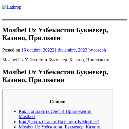
Mostbet Uz Узбекистан Букмекер,
Казино, Приложен
Posted on
16 octubre, 2022
21 diciembre, 2023
by
joseph
Mostbet Uz Узбекистан Букмекер, Казино, Приложени
Mostbet Uz Узбекистан Букмекер,
Казино, Приложени
Content
Как Пополнить Счет В Приложении
Mostbet?
Как Делать Ставки На Спорт В Mostbet?
Mostbet Uz Узбекистан Букмекер, Казино,