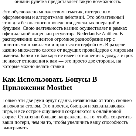
онлайн рулетка предоставляет такую возможность.
Это обусловлено множеством тематик, интересным
оформлением и алгоритмами действий. Это обязательный
этап для безопасного проведения денежных операций в
будущем. Свою деятельность казино осуществляет в рамках
официальной лицензии регулятора Nederlandse Antillen. В
распоряжении клиентов огромное разнообразие игр с
понятными правилами и простым интерфейсом. В разделе
казино множество слотов от ведущих провайдеров с мировым
именем. Банкир в баккара не имеет отношения к дому, а игрок
не имеет отношения к вам — это просто две стороны, на
которые можно делать ставки.
Как Использовать Бонусы В
Приложении Mostbet
Только эти две руки будут сданы, независимо от того, сколько
игроков за столом. Это простая, быстрая и захватывающая
игра, и все острые ощущения сохраняются в онлайновой
форме. Стратегии больше направлены на то, чтобы сократить
ваши потери, чем на то, чтобы увеличить вашу способность
выигрывать.