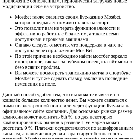
приложение обновленным, периодически загружая новые
модификации себе на устройство.
Mostbet также славится своим live-казино Mostbet,
которое предлагает помимо ставок на спорт.
Это позволит вам не терять функциональности и
эффективно работать с бюджетом, а также всеми
доступными игровыми машинами.
Однако следует отметить, что поддержка в чате не
доступна через приложение MostBet.
По этой причине необходимо найти мостбет зеркало
иностранное, так как за рубежом посещать сайт можно
безо всяких проблем.
Вы можете посмотреть трансляцию матча в спортбуке
Mostbet и тут же сделать ставку, заключив последние
изменения на поле.
Данный способ удобен тем, что вы можете вывести на
кошелёк большое количество денег. Вы можете связаться с
ними по электронной почте или через функцию live-чата на
официальном сайте компании. Для основных рынков размер
комиссии может достигать 6th %, но для некоторых
комбинированных рынков в разделе Live маржа может
достигать 9 %. Платежи осуществляются по зашифрованным
каналам, а наличие лицензии гарантирует безопасность