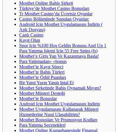
Mostbet Online Bahis Şirketi
Türkiye’de Mostbet Casino Bonusları
Tr Mostbet Casino’da Ücretsiz Oyunlar
Casino Bölümünde Sunulan Oyunlar:
Android Için Mostbet Uygulamasını İndirin (
Apk Dosyası)
Canlı Casino
Kayıt Olun
Spor Için %100 Hoş Geldin Bonusu And Up 1
Para Yatırma Işlemi Için 55 Free Spins (fs)
Mostbet’e Giriş Yap Ve Kazanmaya Başla!
Para Yatirmadan» «bonus
Mostbet’te Kayıt Süreci
Mostbet’te Bahis Türleri
Mostbet’te Ödül Puanları
Bir Yanıt Yazın Yanıtı Iptal Et
Mostbet Şirketinde Bahis Oynamalı Mıyım?
Mostbet Müşteri Desteği
Mostbet’te Bonuslar
Android Için Mostbet Uygulamasını Indirin
Mostbet Uygulamasını Kullanarak Müşteri
Hizmetlerine Nasıl Ulaşabilirim?
Mostbet Bonusları Ve Promosyon Kodları
Para Yatırma Seçenekleri
Mostbet Online Kumarhanesinde Finansal