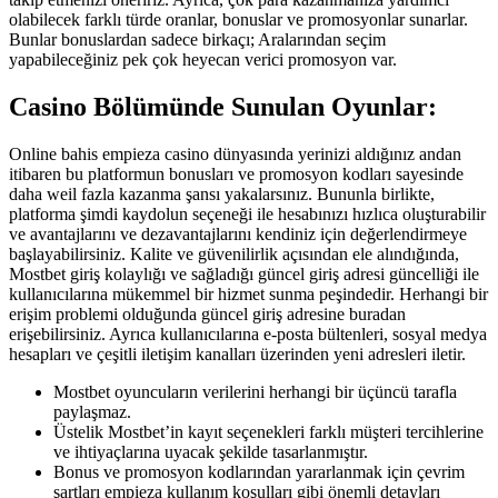
olabilecek farklı türde oranlar, bonuslar ve promosyonlar sunarlar.
Bunlar bonuslardan sadece birkaçı; Aralarından seçim
yapabileceğiniz pek çok heyecan verici promosyon var.
Casino Bölümünde Sunulan Oyunlar:
Online bahis empieza casino dünyasında yerinizi aldığınız andan
itibaren bu platformun bonusları ve promosyon kodları sayesinde
daha weil fazla kazanma şansı yakalarsınız. Bununla birlikte,
platforma şimdi kaydolun seçeneği ile hesabınızı hızlıca oluşturabilir
ve avantajlarını ve dezavantajlarını kendiniz için değerlendirmeye
başlayabilirsiniz. Kalite ve güvenilirlik açısından ele alındığında,
Mostbet giriş kolaylığı ve sağladığı güncel giriş adresi güncelliği ile
kullanıcılarına mükemmel bir hizmet sunma peşindedir. Herhangi bir
erişim problemi olduğunda güncel giriş adresine buradan
erişebilirsiniz. Ayrıca kullanıcılarına e-posta bültenleri, sosyal medya
hesapları ve çeşitli iletişim kanalları üzerinden yeni adresleri iletir.
Mostbet oyuncuların verilerini herhangi bir üçüncü tarafla
paylaşmaz.
Üstelik Mostbet’in kayıt seçenekleri farklı müşteri tercihlerine
ve ihtiyaçlarına uyacak şekilde tasarlanmıştır.
Bonus ve promosyon kodlarından yararlanmak için çevrim
şartları empieza kullanım koşulları gibi önemli detayları