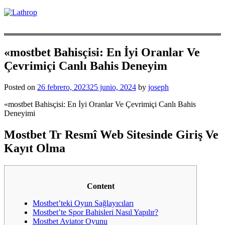
«mostbet Bahisçisi: En İyi Oranlar Ve
Çevrimiçi Canlı Bahis Deneyim
Posted on
26 febrero, 2023
25 junio, 2024
by
joseph
«mostbet Bahisçisi: En İyi Oranlar Ve Çevrimiçi Canlı Bahis
Deneyimi
Mostbet Tr Resmî Web Sitesinde Giriş Ve
Kayıt Olma
Content
Mostbet’teki Oyun Sağlayıcıları
Mostbet’te Spor Bahisleri Nasıl Yapılır?
Mostbet Aviator Oyunu