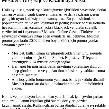
Mostbet’e Giriş Yap Ve Kazanmaya Başla!
Ünlü oyun sağlayıcılarıyla kurduğumuz işbirlikleri sayesinde, slotlar,
zaman oyunları, canlı krupiyer masaları ve daha fazlasını içeren
geniş bir oyun koleksiyonu» «sunuyoruz. En yeni sürümleri,
popüler favorileri ve özel oyunları keşfedin; yüksek bahisli slotların
heyecanını mı arıyorsunuz, yoksa blackjack ve ruletin stratejik
cazibesini mi istiyorsunuz? Mostbet Online Casino Türkiye, her
seviyeden oyuncuya hitap eden oyunlarla sizi bekliyor. Mostbet
promosyon kodu 2023 dahil en boy teklifler için promosyonlar
sayfamıza göz atın.
Mostbet, kullanıcılara karşılaşabilecekleri her türlü sorunda
yardımcı olmak için Canlı Sohbet, E-posta ve Telegram
aracılığıyla 7/24 müşteri desteği sağlar.
Herhangi bir müşterisi, bahis şirketinin yönetimine ilgili bir
talep gönderdikten ve yapılan tüm bahisleri oynadıktan sonra
hesabını silebilir.
Ana hoş geldin bonusunun yanı sıra, bahis şirketinin düzenli
Mostbet bonusları da bulunmaktadır empieza tüm bölümleri
etkiler.
Bonus ve promosyon kodlarından yararlanmak için çevrim şartları
empieza kullanım koşulları gibi önemli detayları gözden
kaçırmamak esastır. Kullanıcıların bu fırsatlardan durante iyi şekilde