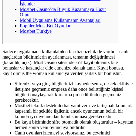
İşlemler
Mostbet Casino’da Büyük Kazanmaya Hazır
Olun
Mobil Uygulama Kullanmanın Avantajları
Popüler Most Bet Oyunlar
Mostbet Türkiye
Sadece uygulamada kullanılabilen bir dizi özellik de vardır – canlı
maçlardan bildirimlerin ayarlanması, temanın değiştirilmesi
(karanlık, açık). Most casino sitesinde s?rf kayıt olmanız bile
bonuslar ve kazançlar elde etmenize olanak tanır. Kayıt bonusu,
kayıt olmuş the woman kullanıcıya verilen şartsız bir bonustur.
Şifrenizi veya giriş bilgilerinizi kaybederseniz, destek ekibiyle
iletişime geçmeniz empieza daha önce belirttiğiniz kişisel
bilgileri onaylayarak kurtarma prosedüründen geçmeniz
gerekecektir.
Mostbet teknik destek derhal yanıt verir ve tartışmalı konularla
kapsamlı bir şekilde ilgilenir, ancak oyuncunun belirli bir
konuda iyi niyetine dair kanıt sunması gerekecektir.
Bu kayıt biçiminde şifre otomatik olarak oluşturulur – kayıttan
hemen sonra yeni oyuncuya bildirilir.
Canlı oyunları izlemeyi seviyorsanız, bu çevrimiçi