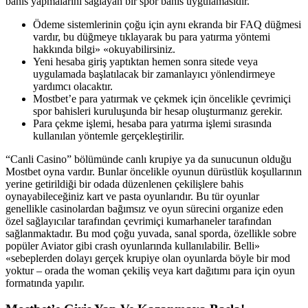
bahis yapmalarını sağlayan bir spor bahis uygulamasıdır.
Ödeme sistemlerinin çoğu için aynı ekranda bir FAQ düğmesi
vardır, bu düğmeye tıklayarak bu para yatırma yöntemi
hakkında bilgi» «okuyabilirsiniz.
Yeni hesaba giriş yaptıktan hemen sonra sitede veya
uygulamada başlatılacak bir zamanlayıcı yönlendirmeye
yardımcı olacaktır.
Mostbet’e para yatırmak ve çekmek için öncelikle çevrimiçi
spor bahisleri kuruluşunda bir hesap oluşturmanız gerekir.
Para çekme işlemi, hesaba para yatırma işlemi sırasında
kullanılan yöntemle gerçekleştirilir.
“Canli Casino” bölümünde canlı krupiye ya da sunucunun olduğu
Mostbet oyna vardır. Bunlar öncelikle oyunun dürüstlük koşullarının
yerine getirildiği bir odada düzenlenen çekilişlere bahis
oynayabileceğiniz kart ve pasta oyunlarıdır. Bu tür oyunlar
genellikle casinolardan bağımsız ve oyun sürecini organize eden
özel sağlayıcılar tarafından çevrimiçi kumarhaneler tarafından
sağlanmaktadır. Bu mod çoğu yuvada, sanal sporda, özellikle sobre
popüler Aviator gibi crash oyunlarında kullanılabilir. Belli»
«sebeplerden dolayı gerçek krupiye olan oyunlarda böyle bir mod
yoktur – orada the woman çekiliş veya kart dağıtımı para için oyun
formatında yapılır.