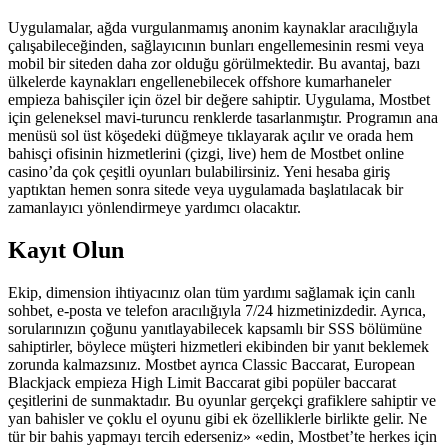
Uygulamalar, ağda vurgulanmamış anonim kaynaklar aracılığıyla
çalışabileceğinden, sağlayıcının bunları engellemesinin resmi veya
mobil bir siteden daha zor olduğu görülmektedir. Bu avantaj, bazı
ülkelerde kaynakları engellenebilecek offshore kumarhaneler
empieza bahisçiler için özel bir değere sahiptir. Uygulama, Mostbet
için geleneksel mavi-turuncu renklerde tasarlanmıştır. Programın ana
menüsü sol üst köşedeki düğmeye tıklayarak açılır ve orada hem
bahisçi ofisinin hizmetlerini (çizgi, live) hem de Mostbet online
casino’da çok çeşitli oyunları bulabilirsiniz. Yeni hesaba giriş
yaptıktan hemen sonra sitede veya uygulamada başlatılacak bir
zamanlayıcı yönlendirmeye yardımcı olacaktır.
Kayıt Olun
Ekip, dimension ihtiyacınız olan tüm yardımı sağlamak için canlı
sohbet, e-posta ve telefon aracılığıyla 7/24 hizmetinizdedir. Ayrıca,
sorularınızın çoğunu yanıtlayabilecek kapsamlı bir SSS bölümüne
sahiptirler, böylece müşteri hizmetleri ekibinden bir yanıt beklemek
zorunda kalmazsınız. Mostbet ayrıca Classic Baccarat, European
Blackjack empieza High Limit Baccarat gibi popüler baccarat
çeşitlerini de sunmaktadır. Bu oyunlar gerçekçi grafiklere sahiptir ve
yan bahisler ve çoklu el oyunu gibi ek özelliklerle birlikte gelir. Ne
tür bir bahis yapmayı tercih ederseniz» «edin, Mostbet’te herkes için