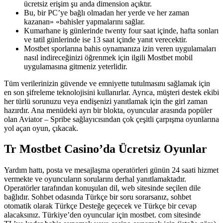
ücretsiz erişim şu anda dimension açıktır.
Bu, bir PC’ye bağlı olmadan her yerde ve her zaman
kazanan» «bahisler yapmalarını sağlar.
Kumarhane iş günlerinde twenty four saat içinde, hafta sonları
ve tatil günlerinde ise 13 saat içinde yanıt verecektir.
Mostbet sporlarına bahis oynamanıza izin veren uygulamaları
nasıl indireceğinizi öğrenmek için ilgili Mostbet mobil
uygulamasına gitmeniz yeterlidir.
Tüm verilerinizin güvende ve emniyette tutulmasını sağlamak için
en son şifreleme teknolojisini kullanırlar. Ayrıca, müşteri destek ekibi
her türlü sorunuzu veya endişenizi yanıtlamak için the girl zaman
hazırdır. Ana menüdeki ayrı bir blokta, oyuncular arasında popüler
olan Aviator – Spribe sağlayıcısından çok çeşitli çarpışma oyunlarına
yol açan oyun, çıkacak.
Tr Mostbet Casino’da Ücretsiz Oyunlar
Yardım hattı, posta ve mesajlaşma operatörleri günün 24 saati hizmet
vermekte ve oyuncuların sorularını derhal yanıtlamaktadır.
Operatörler tarafından konuşulan dil, web sitesinde seçilen dile
bağlıdır. Sohbet odasında Türkçe bir soru sorarsanız, sohbet
otomatik olarak Türkçe Desteğe geçecek ve Türkçe bir cevap
alacaksınız. Türkiye’den oyuncular için mostbet. com sitesinde