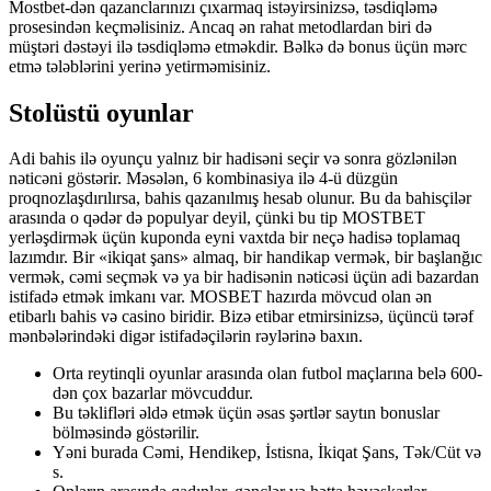
Mostbet-dən qazanclarınızı çıxarmaq istəyirsinizsə, təsdiqləmə
prosesindən keçməlisiniz. Ancaq ən rahat metodlardan biri də
müştəri dəstəyi ilə təsdiqləmə etməkdir. Bəlkə də bonus üçün mərc
etmə tələblərini yerinə yetirməmisiniz.
Stolüstü oyunlar
Adi bahis ilə oyunçu yalnız bir hadisəni seçir və sonra gözlənilən
nəticəni göstərir. Məsələn, 6 kombinasiya ilə 4-ü düzgün
proqnozlaşdırılırsa, bahis qazanılmış hesab olunur. Bu da bahisçilər
arasında o qədər də populyar deyil, çünki bu tip MOSTBET
yerləşdirmək üçün kuponda eyni vaxtda bir neçə hadisə toplamaq
lazımdır. Bir «ikiqat şans» almaq, bir handikap vermək, bir başlanğıc
vermək, cəmi seçmək və ya bir hadisənin nəticəsi üçün adi bazardan
istifadə etmək imkanı var. MOSBET hazırda mövcud olan ən
etibarlı bahis və casino biridir. Bizə etibar etmirsinizsə, üçüncü tərəf
mənbələrindəki digər istifadəçilərin rəylərinə baxın.
Orta reytinqli oyunlar arasında olan futbol maçlarına belə 600-
dən çox bazarlar mövcuddur.
Bu təklifləri əldə etmək üçün əsas şərtlər saytın bonuslar
bölməsində göstərilir.
Yəni burada Cəmi, Hendikep, İstisna, İkiqat Şans, Tək/Cüt və
s.