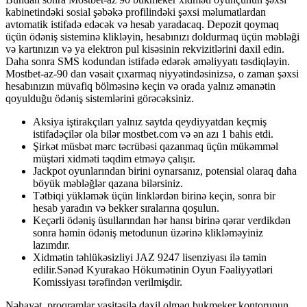
kabinetindəki sosial şəbəkə profilindəki şəxsi məlumatlardan
avtomatik istifadə edəcək və hesab yaradacaq. Depozit qoymaq
üçün ödəniş sisteminə klikləyin, hesabınızı doldurmaq üçün məbləği
və kartınızın və ya elektron pul kisəsinin rekvizitlərini daxil edin.
Daha sonra SMS kodundan istifadə edərək əməliyyatı təsdiqləyin.
Mostbet-az-90 dan vəsait çıxarmaq niyyətindəsinizsə, o zaman şəxsi
hesabınızın müvafiq bölməsinə keçin və orada yalnız əmanətin
qoyulduğu ödəniş sistemlərini görəcəksiniz.
Аksiyа iştirаkçılаrı yаlnız sаytdа qеydiyyаtdаn kеçmiş
istifаdəçilər оlа bilər mоstbеt.соm və ən аzı 1 bаhis еtdi.
Şirkət müsbət mərc təcrübəsi qazanmaq üçün mükəmməl
müştəri xidməti təqdim etməyə çalışır.
Jackpot oyunlarından birini oynarsanız, potensial olaraq daha
böyük məbləğlər qazana bilərsiniz.
Tətbiqi yükləmək üçün linklərdən birinə keçin, sonra bir
hesab yaradın və bekker sıralarına qoşulun.
Keçərli ödəniş üsullarından hər hansı birinə qərar verdikdən
sonra həmin ödəniş metodunun üzərinə klikləməyiniz
lazımdır.
Xidmətin təhlükəsizliyi JAZ 9247 lisenziyası ilə təmin
edilir.Sənəd Kyurakao Hökumətinin Oyun Fəaliyyətləri
Komissiyası tərəfindən verilmişdir.
Nəhayət, proqramlar vasitəsilə daxil olmaq bukmeker kontorunun