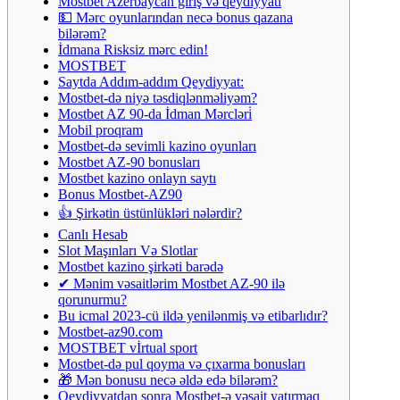
Mostbet Azerbaycan giriş və qeydiyyatı
💵 Mərc oyunlarından necə bonus qazana
bilərəm?
İdmana Risksiz mərc edin!
MOSTBET
Saytda Addım-addım Qeydiyyat:
Mostbet-də niyə təsdiqlənməliyəm?
Mostbet AZ 90-da İdman Mərcləri̇
Mobil proqram
Mostbet-də sevimli kazino oyunları
Mostbet AZ-90 bonusları
Mostbet kazino onlayn saytı
Bonus Mostbet-AZ90
👍 Şirkətin üstünlükləri nələrdir?
Canlı Hesab
Slot Maşınları Və Slotlar
Mostbet kazino şirkəti barədə
✔ Mənim vəsaitlərim Mostbet AZ-90 ilə
qorunurmu?
Bu icmal 2023-cü ildə yenilənmiş və etibarlıdır?
Mostbet-az90.com
MOSTBET vİrtual sport
Mostbet-də pul qoyma və çıxarma bonusları
🎁 Mən bonusu necə əldə edə bilərəm?
Qeydiyyatdan sonra Mostbet-ə vəsait yatırmaq