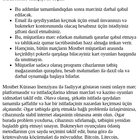
Bu addımlar tamamlandıqdan sonra mərciniz dərhal qəbul
ediləcək.
Email ilə qeydiyyatdan keçmək üçün email ünvanınızı və
bukmeker kontorununda olacaq hesabınız üçün istədiyiniz
şifrəni daxil etməlisiniz.
Bu, müştərilərə mərc edərkən məlumatlı qərarlar qəbul etməyə
və təhlükəsiz qumar təcrübəsindən həzz almağa imkan verir.
Həmçinin, bütün matçların Mostbet müştəriləri arasında
keçirildiyi pokerlə qarşılaşa biləcəyiniz kart oyunları haqqında
da unutmayın.
Müştərilər sadəcə olaraq proqramı cihazlarının tətbiq
mağazasından quraşdıra, hesab məlumatları ilə daxil ola və
dərhal oynamağa başlaya bilərlər.
Mostbet Kürasao lisenziyası ilə fəaliyyət göstərən rəsmi onlayn mərc
platformasıdır və istifadəçilərinə idman mərcləri və kazino oyunları
xidmətləri təklif edir. Əlavə olaraq, şirkətin istifadə qaydaları
tamamilə şəffafdır və hər bir istifadəçinin nəzərdən keçirməsi üçün
əlçatandır. Əgər tətbiqdə giriş etməklə bağlı problemlə üzləşirsinizsə,
cihazınızda stabil internet əlaqəsinin olmasına əmin olun. Əgər
burada problem yoxdursa, cihazınızı sıfırlamağı, tətbiqini yenidən
başladıb giriş etməyi sınayın. Bukmeyker oyunçulara ödəniş
metodlarının çox sayda seçimini təklif edir, buna görə də
kriptovalyuta köçürmələri də mövcuddur. Bitcoin, Litecoin,