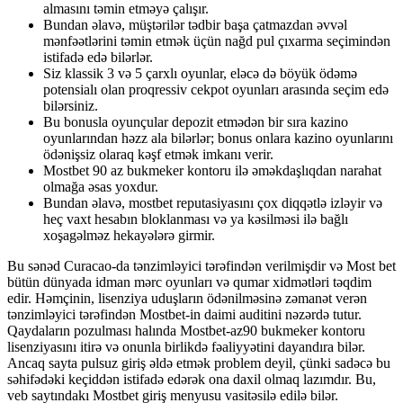
almasını təmin etməyə çalışır.
Bundan əlavə, müştərilər tədbir başa çatmazdan əvvəl
mənfəətlərini təmin etmək üçün nağd pul çıxarma seçimindən
istifadə edə bilərlər.
Siz klassik 3 və 5 çarxlı oyunlar, eləcə də böyük ödəmə
potensialı olan proqressiv cekpot oyunları arasında seçim edə
bilərsiniz.
Bu bonusla oyunçular depozit etmədən bir sıra kazino
oyunlarından həzz ala bilərlər; bonus onlara kazino oyunlarını
ödənişsiz olaraq kəşf etmək imkanı verir.
Mostbet 90 az bukmeker kontoru ilə əməkdaşlıqdan narahat
olmağa əsas yoxdur.
Bundan əlavə, mostbet reputasiyasını çox diqqətlə izləyir və
heç vaxt hesabın bloklanması və ya kəsilməsi ilə bağlı
xoşagəlməz hekayələrə girmir.
Bu sənəd Curacao-da tənzimləyici tərəfindən verilmişdir və Most bet
bütün dünyada idman mərc oyunları və qumar xidmətləri təqdim
edir. Həmçinin, lisenziya uduşların ödənilməsinə zəmanət verən
tənzimləyici tərəfindən Mostbet-in daimi auditini nəzərdə tutur.
Qaydaların pozulması halında Mostbet-az90 bukmeker kontoru
lisenziyasını itirə və onunla birlikdə fəaliyyətini dayandıra bilər.
Ancaq sayta pulsuz giriş əldə etmək problem deyil, çünki sadəcə bu
səhifədəki keçiddən istifadə edərək ona daxil olmaq lazımdır. Bu,
veb saytındakı Mostbet giriş menyusu vasitəsilə edilə bilər.