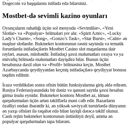
Dogecoin və başqalarını istifadə edə bilərsiniz.
Mostbet-də sevimli kazino oyunları
Oyunçuların rahatlığı üçün sol menyuda «Sevimlilər», «Yeni
Slotlar» və «Populyar» bölmələri yer alır. «Spirit Aztec», «Lucky
Lady’s Charm», «Song», «Gonzo’s Task», «Star Burst», «Calm» ən
məşhur slotlardır. Bukmeker kontorunun rəsmi saytında və tematik
forumlarda istifadəçilərin Mostbet Casino slot maşınlarına dair
rəyləri, əsasən, müsbətdir. İstifadəçi şəxsi məlumatları oxuya və ya
müvafiq bölmədə məlumatları dəyişdirə bilər. Bunun üçün
hesabınıza daxil olun və «Profil» bölməsinə keçin. Mostbet
Azərbaycanda qeydiyyatdan keçmiş istifadəçilərə qeydiyyat bonusu
təqdim edilmir.
İcazə verildikdən sonra ofisin bütün funksiyalarına giriş əldə edirəm.
Rusiya Federasiyasındakı bir dəniz və qanuni saytda şəxsi hesabın
girmə üsulu eynidır. Bukmeker kontoru Mostbet az, idman
qarşıdurmaları üçün artan təkliflərlə məni cəlb edir. Bazarların
özəlliyi ondan ibarətdir ki, ən yüksək səviyyəli turnirlərdə dünyanın
ən yaxşı ofisləri ilə rəqabət edə bilən layiqli dərəcə təklif olunur.
Canlı rejim bukmeker kontorunun üstünlüyü deyil, amma ən
populyar qarşıdurmaları tapa bilərəm.