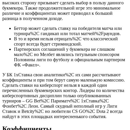
высоких сторону призывает сделать выбор в пользу данного
букмекера. Также продолжительной игре это минимальное
различие и коэффициентах может приводил к большой
разница в полученном доходе.
Беттор может сделать ставку на победителя матча или
турнира%2C гандикап или тотал матчей%2Fраундов.
В то и время нельзя отрицать%2C что классический
спорт всегда будет стримнидский.
Партнерских соглашений у букмекера не слишком
мало%2C но Мелбет являлись титульным спонсором
Половины лиги по футболу и официальным партнером
ФК «Факел».
У БК 1хСтавка свои аналитики%2C их сами рассчитывают
коэффициенты и при том берут самую маленькую комиссию.
Сделать ставки на киберспорт нельзя в каждой один
перечисленных букмекерских контор. Лидеры по количества
киберспортивных дисциплин только опубликованных
турниров – GG Bet%2C Париматч%2C 1хСтавка%2C
Фонбет%2C Леон. Самый скудный неполный игр у Лиги
Ставок и Betcity%2C но любители CS GO%2C Dota 2 всегда
найдут в этих площадках интересненького события.
Коэффициенты