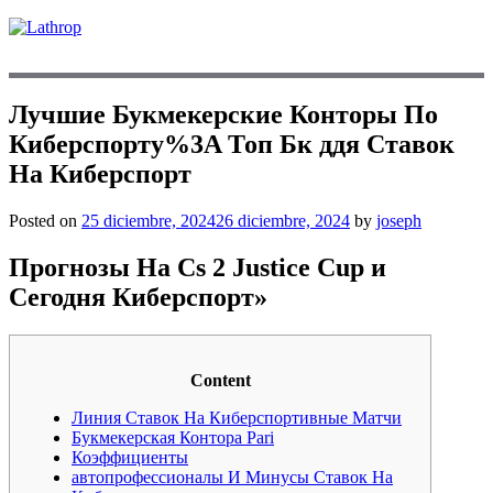
Лучшие Букмекерские Конторы По
Киберспорту%3A Топ Бк ддя Ставок
На Киберспорт
Posted on
25 diciembre, 2024
26 diciembre, 2024
by
joseph
Прогнозы На Cs 2 Justice Cup и
Сегодня Киберспорт»
Content
Линия Ставок На Киберспортивные Матчи
Букмекерская Контора Pari
Коэффициенты
автопрофессионалы И Минусы Ставок На