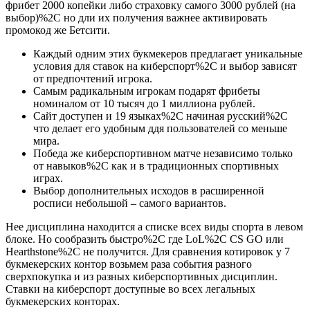
фрибет 2000 копейки либо страховку самого 3000 рублей (на
выбор)%2C но дли их получения важнее активировать
промокод же Бетсити.
Каждый одним этих букмекеров предлагает уникальные
условия для ставок на киберспорт%2C и выбор зависят
от предпочтений игрока.
Самым радикальным игрокам подарят фрибеты
номиналом от 10 тысяч до 1 миллиона рублей.
Сайт доступен и 19 языках%2C начиная русский%2C
что делает его удобным ддя пользователей со меньше
мира.
Победа же киберспортивном матче независимо только
от навыков%2C как и в традиционных спортивных
играх.
Выбор дополнительных исходов в расширенной
росписи небольшой – самого вариантов.
Нее дисциплина находится а списке всех виды спорта в левом
блоке. Но сообразить быстро%2C где LoL%2C CS GO или
Hearthstone%2C не получится. Для сравнения котировок у 7
букмекерских контор возьмем раза события разного
сверхпокупка и из разных киберспортивных дисциплин.
Ставки на киберспорт доступные во всех легальных
букмекерских конторах.