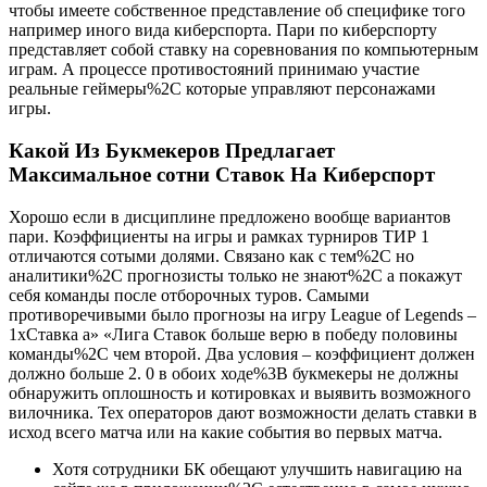
чтобы имеете собственное представление об специфике того
например иного вида киберспорта. Пари по киберспорту
представляет собой ставку на соревнования по компьютерным
играм. А процессе противостояний принимаю участие
реальные геймеры%2C которые управляют персонажами
игры.
Какой Из Букмекеров Предлагает
Максимальное сотни Ставок На Киберспорт
Хорошо если в дисциплине предложено вообще вариантов
пари. Коэффициенты на игры и рамках турниров ТИР 1
отличаются сотыми долями. Связано как с тем%2C но
аналитики%2C прогнозисты только не знают%2C а покажут
себя команды после отборочных туров. Самыми
противоречивыми было прогнозы на игру League of Legends –
1хСтавка а» «Лига Ставок больше верю в победу половины
команды%2C чем второй. Два условия – коэффициент должен
должно больше 2. 0 в обоих ходе%3B букмекеры не должны
обнаружить оплошность и котировках и выявить возможного
вилочника. Тех операторов дают возможности делать ставки в
исход всего матча или на какие события во первых матча.
Хотя сотрудники БК обещают улучшить навигацию на