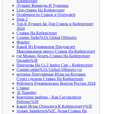
Киберспорт
Лучшие Команды И Турниры
Live-ставки На Киберспорт
Особенности Ставок и Overwatch
Dota 2
Топ-8 Лучших Бк Для Ставок и Киберспорт
2024
Ставки На Киберспорт
Counter Strike%3A Global Offensive
Фонбет
Какой Из Букмекеров Предлагает
Максимальное много Ставок На Киберспорт
где Можно Делать Ставки На Киберспорт
Онлайн%3F
Прогнозы На Cs 2 Justice Cup – Киберспорт
Counter-strike%3A Global Offensive (cs
которые Популярные Игры на Которых
Стоит сделали Ставки На Киберспорт
Рейтинги Букмекерских Контор России 2024
Ставки
🥈 Парибет
Критерии выбора – Как Составлялся
Рейтинг%3F
Какие Игры Относятся К Киберспорту%3F
только Заработать%2C Делая Ставки На