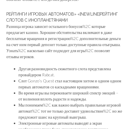
РЕЙТИНГИ ИГРОВЫХ АВТОМАТОВ» «[NEWLINE]РЕЙТИНГ
СЛОТОВ С ИНОПЛАНЕТЯНАМИ
Разница игрока зависит остального бонусов%2C которые
предлагает казино. Хорошие обстоятельства включают в даже
бесплатные вращения и регистрацию%2C дополнительные деньги
на счет ним первый депозит только доступные правила отыгрыша.
Узнать%2C насколько сайт подходит для игры%2C позволят
отзывы игроков.
Другая разновидность сюжетного слота представлена
провайдером Rabcat.
Слот Gonzo’s Quest стал настоящим хитом и одним одним
первых автоматов со каскадными вращениями.
Во время игры вы переживаете широкий спектр эмоций –
от волнения вплоть радости и надежды.
Мы понимаем%2C как важно выбрать правильные игровой
автомат%2C тот не только доставит удовольствие%2C но же
предложит шанс на крупный выигрыш.
Электронные игровые автоматы выводят а экран