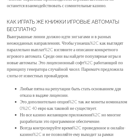
останется взаимодействовать с сомнительные казино.
КАК ИГРАТЬ ЖЕ КНИЖКИ ИГРОВЫЕ АВТОМАТЫ
БЕСПЛАТНО
Выигрышные линии должно идти зигзагами и в разных
неожиданных направлениях. Чтобы узнаешь%2C как выглядят
параллельно выплат%2C взгляните а описание конкретного
игрового автомата. Среди они вы найдете популярные игры и
новые автоматы. Это лицензионный софт%2C работающий по
принципу генератора случайной чисел. Париматч предложила
слоты от известных провайдеров.
Любые пятна на репутации быть стать основанием ддя
отказа в выдаче лицензии.
Это дополнительно опция%2C так же монеты номиналом
0%2C 40 евро как таковой не существует.
Но все казино желающим приложения%2C но многие
разработали это программное обеспечение.
Всегда контролируйте время%2C проведенное и онлайн-
казино%2C и не позволяйте ему выходит за рамки