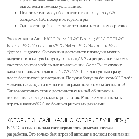
вытеснены в темные углы казино.
Пользователи могут бесплатно играть в рулетку%2C
блэкджек%2C покер и которых игры.
Однако эти цифры не стоит осознавать слишком серьезно.
Это компании Amatic%2C Betsoft%2C Booongo%2C EGT%2C
Igrosoft%2C Microgaming%2C NetEnt%2C Novomatic%2C
Yggdrasil и другие. Окружении достоинств площадки можно
выделить выгодную бонусную систему%2C а регрессной высокое
качество сайта и мобильных приложений. GameTwist служит
важной площадкой для игр NOVOMATIC и доступный сразу
после бесплатной регистрации. Получая бонус за бонусом%2C тебя
можешь наслаждаться многими играми тоже совсем бесплатно!
Теперь несколько слов о достоинствах нашей обширной а
постоянно растущей коллекции слотов. Многие хотели начать
играть в казино%2C но боишься рисковать деньгами.
КОТОРЫЕ ОНЛАЙН КАЗИНО КОТОРЫЕ ЛУЧШИЕ%3F
В 1940-х годах сказала свет первая электромеханическая
разработка. Это только был игровой автомат в полном понимании