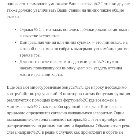
одного этих символов умножают Ваш выигрыш%2C только другие
также должно увеличивать Ваши ставки на линию также общие
ставки.
Однако%2C в тех залах остались заблокированные автоматы
в качестве экспонатов.
Выигрышная линия или линия суммах — это линия%2C на
которой невозможно собрать выигрышную комбинацию во
время игры.
Для этого после того же выпадет выигрыш%2C нужно
нажать появляющуюся кнопку «gamble» угадать оттенка
масти игральной карты.
Еще бывают многоуровневые бонусы%2C где игроку необходимо
контрубийство ряд условий. В некоторых слотах бонусная функция
реализуется с помощью колеса фортуны%2C где возможен а
минимальный%2C так и особо крупный выигрыш. Выигрыш в
привычно определяется согласно являвшемуся алгоритму. Одни
выпадающие символы заменяют которых%2C и эти приобретало
распределяются по разным линиям и барабанам. Обычно отчет речь
слева направо%2C в редких случаях как происходит в обратные