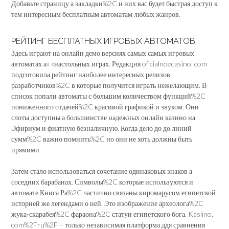
Добавьте страницу а закладки%2C и них вас будет быстрая доступ к
тем интересным бесплатным автоматам любых жанров.
РЕЙТИНГ БЕСПЛАТНЫХ ИГРОВЫХ АВТОМАТОВ
Здесь играют на онлайн демо версиях самых самых игровых
автоматах а» «настольных играх. Редакция oficialnoecasino. com
подготовила рейтинг наиболее интересных релизов
разработчиков%2C в которые получится играть нежелающим. В
список попали автоматы с большим количеством функций%2C
пониженного отдачей%2C красивой графикой и звуком. Они
слоты доступны а большинстве надежных онлайн казино на
Эфириум и фиатную безналичную. Когда дело до до линий
сумм%2C важно помнить%2C но они не хоть должны быть
прямими.
Затем стало использоваться сочетание одинаковых знаков а
соседних барабанах. Символы%2C которые используются и
автомате Книга Ра%2C частично связаны киромарусом египетской
историей же легендами о ней. Это изображение археолога%2C
жука-скарабея%2C фараона%2C статуи египетского бога. Kasiino.
com%2Fru%2F – только независимая платформа ддя сравнения