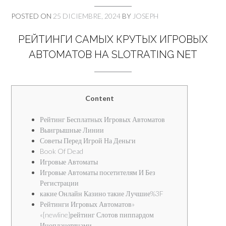
POSTED ON
25 DICIEMBRE, 2024
BY
JOSEPH
РЕЙТИНГИ САМЫХ КРУТЫХ ИГРОВЫХ
АВТОМАТОВ НА SLOTRATING NET
Content
Рейтинг Бесплатных Игровых Автоматов
Выигрышные Линии
Советы Перед Игрой На Деньги
Book Of Dead
Игровые Автоматы
Игровые Автоматы посетителям И Без
Регистрации
какие Онлайн Казино такие Лучшие%3F
Рейтинги Игровых Автоматов»
«[newline]рейтинг Слотов пиппардом
Инопланетянами