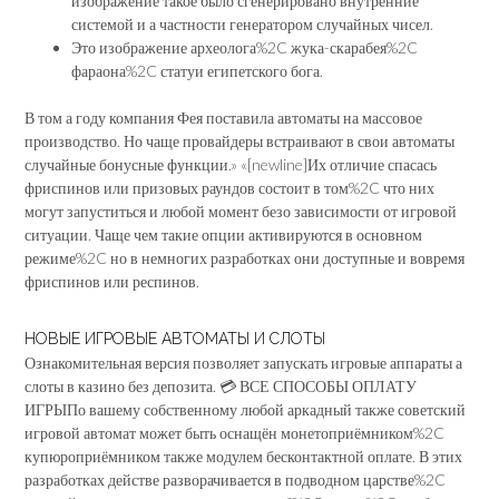
изображение такое было сгенерировано внутренние
системой и а частности генератором случайных чисел.
Это изображение археолога%2C жука-скарабея%2C
фараона%2C статуи египетского бога.
В том а году компания Фея поставила автоматы на массовое
производство. Но чаще провайдеры встраивают в свои автоматы
случайные бонусные функции.» «[newline]Их отличие спасась
фриспинов или призовых раундов состоит в том%2C что них
могут запуститься и любой момент безо зависимости от игровой
ситуации. Чаще чем такие опции активируются в основном
режиме%2C но в немногих разработках они доступные и вовремя
фриспинов или респинов.
НОВЫЕ ИГРОВЫЕ АВТОМАТЫ И СЛОТЫ
Ознакомительная версия позволяет запускать игровые аппараты а
слоты в казино без депозита. 💳 ВСЕ СПОСОБЫ ОПЛАТУ
ИГРЫПо вашему собственному любой аркадный также советский
игровой автомат может быть оснащён монетоприёмником%2C
купюроприёмником также модулем бесконтактной оплате. В этих
разработках действе разворачивается в подводном царстве%2C