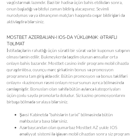
və göstərmək lazımdır. Bəzi bir hadisə üçün bahis etdikdən sonra,
onun başladığı və bitdiyi zaman bildiriş alacaqsınız. Sevimli
nurodymas və ya idmançının matçları haqqında oxşar bildirişləri də
aktivləşdirə bilərsiniz.
MOSTBET AZERBAIJAN-I IOS-DA YÜKLƏMƏK: ƏTRAFLI
TƏLIMAT
İstifadəçilərin rahatlığı üçün sürətli bir sürət və bir kuponun satışının
olması təmin edilir. Bukmeykerdə təqdim olunan əmsallar orta
onlayn bahis bazarıdır. Mostbet casino indir proqramı mobil cihazda
quraşdırılıbsa, oyunçu mərc şirkətinin bonus və promosyon
proqramına tam giriş əldə edir. Bütün promosyon və bonus təklifləri
onlayn» «kazinonun rəsmi onlayn resursunun ayrıca bölməsində
cəmləşmişdir. Bonusları olan səhifə bütün əyləncə kateqoriyaları
üçün çoxlu sayda promolarla doludur. Siz kazino promosyonlarını
birbaşa bölmədə sıralaya bilərsiniz.
Şəxsi Kabinetdə “bahislərin tarixi” bölməsində bütün
məhbuslara baxa bilərsiniz.
Azərbaycandan olan qumarbaz Mostbet AZ yukle IOS
əməliyyat sistemi ilə işləyən mobil cihazdan sonra siz proqram