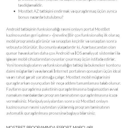
təsdiqləməlidir.
Mostbet AZ tətbiqini endirmək və quraşdırmaq üçün ayrıca
bonus nəzərdə tutulubmu?
Android tətbiqinin funksionallığı rəsmi onlayn portal MostBet
kazinosundan geri qalmır.» «[newline]Bir çox funksionallıq ilk olaraq
mobil proqramda görünür və sınaqdan keçirilir və sınaqdan sonra
vebsayta ötürülür. Bu onunla əlaqədardır ki, Azərbaycandan olan
qumar həvəskarları daha çox Android və İOS əməliyyat sistemləri ilə
işləyən mobil cihazlarından oyunlar çıxarmaq üçün istifadə edirlər.
Yeni texnologiyaların və funksionallığın tətbiqi ilə bukmeker kontoru
daimi müştəriləri və əyləncəli İnternet portalının qonaqları üçün ideal
və ən rahat şərait yaratmağa çalışır. Mostbet mobil müştərisini
quraşdırarkən oyunçudan bir neçə addımı tamamlaması tələb olunur.
Faylların quraşdırma paketinin quraşdırılmasına başlamazdan əvvəl
naməlum mənbələrdən proqram təminatının quraşdırılmasına icazə
verməlisiniz. Manipulyasiyalardan sonra siz Mostbet onlayn
kazinosunun rəsmi saytından yüklənmiş proqram təminatının
avtomatik quraşdırılması prosesinə başlaya bilərsiniz.
MOSTBET PROQRAMINDA ESPORT MƏRCLƏRI