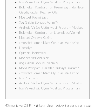
Ios Və Android Üçün Mostbet Proqramları
Bukmeker Kontorunun Rəsmi Saytında Necə
Qeydiyyatdan Keçmək Olar
Mostbet Rəsmi Saytı
Xoş Gəldin Bonusu Varmı?»
Android Və İos Üçün Mobil Proqram Mosbet
Bukmeker Kontorunun Lisenziyası Varmı?
Mosbet Onlayn Kazino
«mostbet Idman Mərc Oyunları Və Kazino
Lisenziya
Qumar Lisenziyası
Mosbet Az Bonusları
Xoş Gəldin Bonusu Varmı?»
Mobil Proqramı Haradan Yükləyə Bilərəm?
«mostbet Idman Mərc Oyunları Və Kazino
Ios Proqramı
Android Və İos Üçün Mobil Proqram Mosbet
Ios Və Android Üçün Mostbet Proqramları
4% marja və, 2% RTP şirkətin digər rəqibləri arasında ən yaxşı