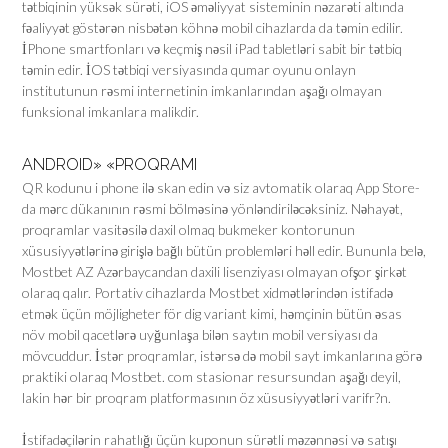
tətbiqinin yüksək sürəti, iOS əməliyyat sisteminin nəzarəti altında
fəaliyyət göstərən nisbətən köhnə mobil cihazlarda da təmin edilir.
İPhone smartfonları və keçmiş nəsil iPad tabletləri sabit bir tətbiq
təmin edir. İOS tətbiqi versiyasında qumar oyunu onlayn
institutunun rəsmi internetinin imkanlarından aşağı olmayan
funksional imkanlara malikdir.
ANDROID» «PROQRAMI
QR kodunu i phone ilə skan edin və siz avtomatik olaraq App Store-
da mərc dükanının rəsmi bölməsinə yönləndiriləcəksiniz. Nəhayət,
proqramlar vasitəsilə daxil olmaq bukmeker kontorunun
xüsusiyyətlərinə girişlə bağlı bütün problemləri həll edir. Bununla belə,
Mostbet AZ Azərbaycandan daxili lisenziyası olmayan ofşor şirkət
olaraq qalır. Portativ cihazlarda Mostbet xidmətlərindən istifadə
etmək üçün möjligheter för dig variant kimi, həmçinin bütün əsas
növ mobil qacetlərə uyğunlaşa bilən saytın mobil versiyası da
mövcuddur. İstər proqramlar, istərsə də mobil sayt imkanlarına görə
praktiki olaraq Mostbet. com stasionar resursundan aşağı deyil,
lakin hər bir proqram platformasının öz xüsusiyyətləri varifr?n.
İstifadəçilərin rahatlığı üçün kuponun sürətli məzənnəsi və satışı