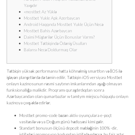
Yaxşıdır
«mostbet Az Yüklə
Mostbet Yukle Apk Azerbaycan
Android Haqqında Mostbet Yukle Üçün Necə
Mostbet Bahis Azərbaycan
Daimi Müştərilər Üçün Bonuslar Varmı?
Mostbet Tətbiqində Ödəniş Üsulları
Balansı Necə Doldurmaq Olar
Tətbiqin yüksək performansı hətta köhnəlmiş smartfon və İOS ilə
işləyən planşetlərdə də təmin edilir. Tətbiqin iOS versiyası Mostbet
onlayn kazinosunun rəsmi saytının imkanlarından aşağı olmayan
funksionallığa malikdir. Proqramı quraşdırdıqdan sonra
Azərbaycandan olan qumarbazlar w tamtym miejscu hüquqlu onlayn
kazinoya çıxış əldə edirlər.
Mostbet promo-code bəzən aktiv oyunçulara e-poçt
vasitəsilə və ya Doğum günü hədiyyəsi kimi gəlir.
Standart bonusun ölçüsü depozit məbləğinin 100% -dir,
istifadəçi promosyon kodundan istifadə edərsə, bu faiz artır.