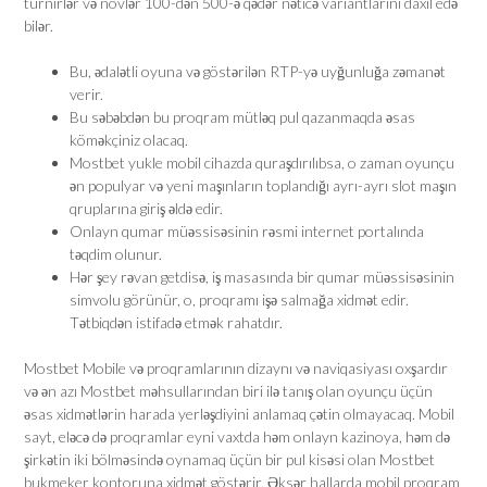
turnirlər və növlər 100-dən 500-ə qədər nəticə variantlarını daxil edə
bilər.
Bu, ədalətli oyuna və göstərilən RTP-yə uyğunluğa zəmanət
verir.
Bu səbəbdən bu proqram mütləq pul qazanmaqda əsas
köməkçiniz olacaq.
Mostbet yukle mobil cihazda quraşdırılıbsa, o zaman oyunçu
ən populyar və yeni maşınların toplandığı ayrı-ayrı slot maşın
qruplarına giriş əldə edir.
Onlayn qumar müəssisəsinin rəsmi internet portalında
təqdim olunur.
Hər şey rəvan getdisə, iş masasında bir qumar müəssisəsinin
simvolu görünür, o, proqramı işə salmağa xidmət edir.
Tətbiqdən istifadə etmək rahatdır.
Mostbet Mobile və proqramlarının dizaynı və naviqasiyası oxşardır
və ən azı Mostbet məhsullarından biri ilə tanış olan oyunçu üçün
əsas xidmətlərin harada yerləşdiyini anlamaq çətin olmayacaq. Mobil
sayt, eləcə də proqramlar eyni vaxtda həm onlayn kazinoya, həm də
şirkətin iki bölməsində oynamaq üçün bir pul kisəsi olan Mostbet
bukmeker kontoruna xidmət göstərir. Əksər hallarda mobil proqram