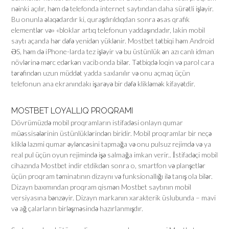
nəinki açılır, həm də telefonda internet saytından daha sürətli işləyir.
Bu onunla əlaqədardır ki, quraşdırıldıqdan sonra əsas qrafik
elementlər və» «bloklar artıq telefonun yaddaşındadır, lakin mobil
saytı açanda hər dəfə yenidən yüklənir. Mostbet tətbiqi həm Android
ƏS, həm də iPhone-larda tez işləyir və bu üstünlük ən azı canlı idman
növlərinə mərc edərkən vacib onda bilər. Tətbiqdə loqin və parol cara
tərəfindən uzun müddət yadda saxlanılır və onu açmaq üçün
telefonun ana ekranındakı işarəyə bir dəfə klikləmək kifayətdir.
MOSTBET LOYALLIQ PROQRAMI
Dövrümüzdə mobil proqramların istifadəsi onlayn qumar
müəssisələrinin üstünlüklərindən biridir. Mobil proqramlar bir neçə
kliklə lazımi qumar əyləncəsini tapmağa və onu pulsuz rejimdə və ya
real pul üçün oyun rejimində işə salmağa imkan verir.. İstifadəçi mobil
cihazında Mostbet indir etdikdən sonra o, smartfon və planşetlər
üçün proqram təminatının dizaynı və funksionallığı ilə tanış ola bilər.
Dizayn baxımından proqram qismən Mostbet saytının mobil
versiyasına bənzəyir. Dizayn markanın xarakterik üslubunda – mavi
və ağ çalarların birləşməsində hazırlanmışdır.