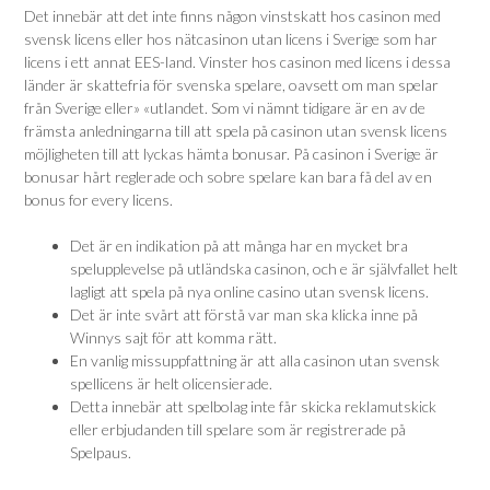
Det innebär att det inte finns någon vinstskatt hos casinon med
svensk licens eller hos nätcasinon utan licens i Sverige som har
licens i ett annat EES-land. Vinster hos casinon med licens i dessa
länder är skattefria för svenska spelare, oavsett om man spelar
från Sverige eller» «utlandet. Som vi nämnt tidigare är en av de
främsta anledningarna till att spela på casinon utan svensk licens
möjligheten till att lyckas hämta bonusar. På casinon i Sverige är
bonusar hårt reglerade och sobre spelare kan bara få del av en
bonus for every licens.
Det är en indikation på att många har en mycket bra
spelupplevelse på utländska casinon, och e är självfallet helt
lagligt att spela på nya online casino utan svensk licens.
Det är inte svårt att förstå var man ska klicka inne på
Winnys sajt för att komma rätt.
En vanlig missuppfattning är att alla casinon utan svensk
spellicens är helt olicensierade.
Detta innebär att spelbolag inte får skicka reklamutskick
eller erbjudanden till spelare som är registrerade på
Spelpaus.