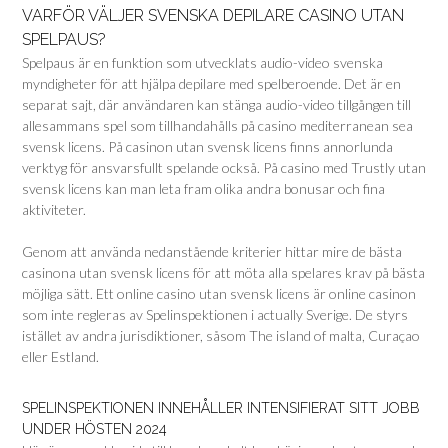
VARFÖR VÄLJER SVENSKA DEPILARE CASINO UTAN
SPELPAUS?
Spelpaus är en funktion som utvecklats audio-video svenska
myndigheter för att hjälpa depilare med spelberoende. Det är en
separat sajt, där användaren kan stänga audio-video tillgången till
allesammans spel som tillhandahålls på casino mediterranean sea
svensk licens. På casinon utan svensk licens finns annorlunda
verktyg för ansvarsfullt spelande också. På casino med Trustly utan
svensk licens kan man leta fram olika andra bonusar och fina
aktiviteter.
Genom att använda nedanstående kriterier hittar mire de bästa
casinona utan svensk licens för att möta alla spelares krav på bästa
möjliga sätt. Ett online casino utan svensk licens är online casinon
som inte regleras av Spelinspektionen i actually Sverige. De styrs
istället av andra jurisdiktioner, såsom The island of malta, Curaçao
eller Estland.
SPELINSPEKTIONEN INNEHÅLLER INTENSIFIERAT SITT JOBB
UNDER HÖSTEN 2024