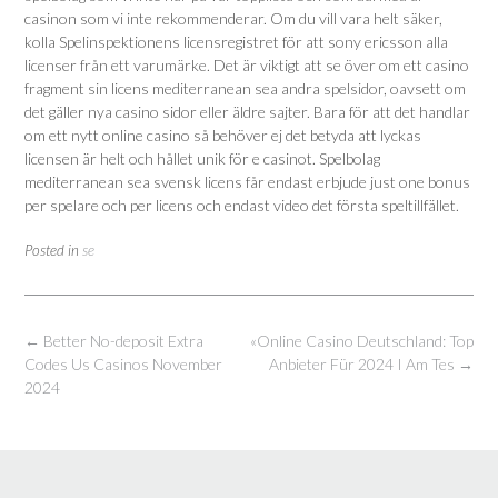
casinon som vi inte rekommenderar. Om du vill vara helt säker,
kolla Spelinspektionens licensregistret för att sony ericsson alla
licenser från ett varumärke. Det är viktigt att se över om ett casino
fragment sin licens mediterranean sea andra spelsidor, oavsett om
det gäller nya casino sidor eller äldre sajter. Bara för att det handlar
om ett nytt online casino så behöver ej det betyda att lyckas
licensen är helt och hållet unik för e casinot. Spelbolag
mediterranean sea svensk licens får endast erbjude just one bonus
per spelare och per licens och endast video det första speltillfället.
Posted in
se
Post
←
Better No-deposit Extra
«Online Casino Deutschland: Top
navigation
Codes Us Casinos November
Anbieter Für 2024 I Am Tes
→
2024