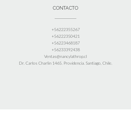
CONTACTO
+56222355267
+56222350421
+56223468187
+56233392438
Ventas
@nancylathrop.cl
Dr. Carlos Charlin 1465. Providencia. Santiago, Chile.
Theme by
Out the Box