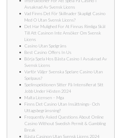
Instruktioner För Att Spela På Casino I
Avsaknad Av Svensk Licens
Vad Finns Det För Skillnader Skapligt Casino
Med O Utan Svensk Licens?
Det Har Mulighed For At Finnas Rimliga Skäl
Till Att Casinon Inte Ansöker Om Svensk
Licens
Casino Utan Spelgräns
Best Casino Offers In Us
Börja Spela Hos Bästa Casino I Avsaknad Av
Svensk Licens
Varför Väljer Svenska Spelare Casino Utan
Spelpaus?
Spelinspektionen Sitter På Intensifierat Sitt
Jobb Under Hösten 2024
Malta Licensen – Mga
Finns Det Casino Utan Insättnings- Och
Uttagsbegränsning?
Frequently Asked Questions About Online
Casino Without Swedish Permit & Gambling
Break
Bästa Casinon Utan Svensk Licens 2024