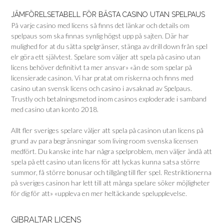
JÄMFÖRELSETABELL FÖR BÄSTA CASINO UTAN SPELPAUS
På varje casino med licens så finns det länkar och details om
spelpaus som ska finnas synlig högst upp på sajten. Där har
mulighed for at du sätta spelgränser, stänga av drill down från spel
elr göra ett självtest. Spelare som väljer att spela på casino utan
licens behöver definitivt ta mer ansvar» «än de som spelar på
licensierade casinon. Vi har pratat om riskerna och finns med
casino utan svensk licens och casino i avsaknad av Spelpaus.
Trustly och betalningsmetod inom casinos exploderade i samband
med casino utan konto 2018.
Allt fler sveriges spelare väljer att spela på casinon utan licens på
grund av para begränsningar som living room svenska licensen
medfört. Du kanske inte har några spelproblem, men väljer ändå att
spela på ett casino utan licens för att lyckas kunna satsa större
summor, få större bonusar och tillgång till fler spel. Restriktionerna
på sveriges casinon har lett till att många spelare söker möjligheter
för dig för att» «uppleva en mer heltäckande spelupplevelse.
GIBRALTAR LICENS