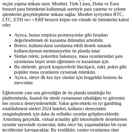
seçim yapma imkanı tanır. Mostbet, Türk Lirası, Dolar ve Euro
benzeri para birimlerini kullanmak suretiyle para yatırma ve çekme
işlemlerini gerçekleştirme imkanı sağlar. Mostbet ayriyetten BTC,
LTC, ETH ve» «XRP benzeri kripto em virtude de birimlerini kabul
eder.
Ayrıca, bonus empieza promosyonlar gibi fırsatları
değerlendirmek de kazanma ihtimalini artırabilir.
Betivo, kullanıcıların sorularına etkili destek sunarak
kullanıcılarının memnuniyetini ön planda tutar.
Slottan rulete, pokerden bakaraya, masa oyunlarından şans
oyunlarına hepsi senin eğlenmen ve kazanman için.
Bu sitelerde, gerçek krupiyerlerle blackjack, rulet, poker gibi
popüler masa oyunlarını oynamak mümkün.
Ayrıca, siteye ilk kez üye olanlar için hoşgeldin bonusu da
mevcuttur.
Eğlencenin yanı sıra güvenliğin de ön planda tutulduğu bu
platformlarda, lisanslı bir sitede oynamanın rahatlığını ve güvenini
her oyuncu deneyimlemelidir. Yakın gelecekteki en iyi gambling
establishment siteleri 2024 listeleri, kullanıcı deneyimini
zenginleştirmek için daha da sofistike oyunlar geliştireceklerdir.
Arttırılmış gerçeklik, virtual actuality gibi teknolojilerle desteklenen
oyunlar sayesinde oyuncular, daha önce hiç yaşamadıkları bir oyun
tecrübesine kavuşacaklar. Bu yenilikler, casino oyunlarına olan