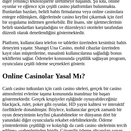
diğer yenilikçi teknolojilerle üretilmeye başlandı. Şu kita, online
oyunlar ve eğlence için çeşitli casino platformları bulunmakta.
Bunlardan bazıları, belirli bahis firmalarına veya online casinolara
entegre edilmişken, diğerlerinde casino keyfini çıkarmak için özel
bir uygulama indirmen gerekebilir. Bir lisans, site işletmecilerinin
belirli standartları karşıladığını ve düzenleyici otoriteler tarafından
düzenli olarak denetlendiğini göstermektedir.
Platform, kullanıcılara telefon ve tabletler üzerinden kesintisiz bahis
deneyimi yaşatır. Shangri Una Casino, mobil cihazlar üzerinden
kayıt olan müşterilerine, masaüstü kullanıcılarına sağladığı bonus
tekliflerini sağlar. Ödemeler konusunda çeşitlilik sağlayan program,
oyunculara çeşitli ödeme seçenekleri gösterir.
Online Casinolar Yasal Mı?
Canlı casino tutkunları için canlı casino siteleri, gerçek bir casino
atmosferini evlerine taşıma konusunda inanılmaz bir başarı
göstermektedir. Gerçek krupiyeler eşliğinde oynayabileceğiniz
blackjack, rulet, poker gibi oyunlar, HD yayın kalitesi ve interaktif
özelliklerle donatılmıştır. Böylece, kullanıcılar gerçek zamanlı bir
oyun deneyiminin keyfini çıkarabilmekte ve dünyanın dört bir
yanındaki diğer oyuncularla rekabet edebilmektedir. Ödeme
yöntemlerinin çeşitliliği ve kolaylığı da canlı casino sitelerinin tercih
edilme» «sebeplerinden biridir. Güvenilir ödeme altyapıları sunan