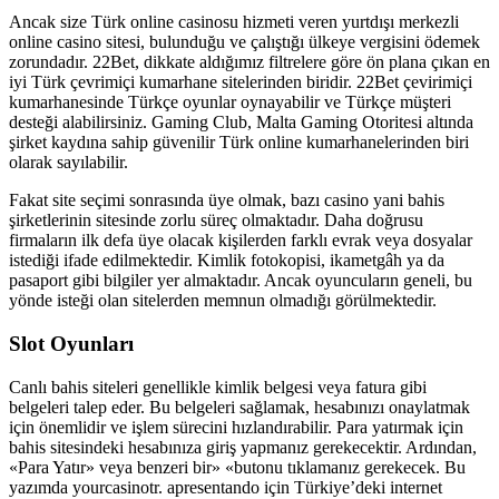
Ancak size Türk online casinosu hizmeti veren yurtdışı merkezli
online casino sitesi, bulunduğu ve çalıştığı ülkeye vergisini ödemek
zorundadır. 22Bet, dikkate aldığımız filtrelere göre ön plana çıkan en
iyi Türk çevrimiçi kumarhane sitelerinden biridir. 22Bet çevirimiçi
kumarhanesinde Türkçe oyunlar oynayabilir ve Türkçe müşteri
desteği alabilirsiniz. Gaming Club, Malta Gaming Otoritesi altında
şirket kaydına sahip güvenilir Türk online kumarhanelerinden biri
olarak sayılabilir.
Fakat site seçimi sonrasında üye olmak, bazı casino yani bahis
şirketlerinin sitesinde zorlu süreç olmaktadır. Daha doğrusu
firmaların ilk defa üye olacak kişilerden farklı evrak veya dosyalar
istediği ifade edilmektedir. Kimlik fotokopisi, ikametgâh ya da
pasaport gibi bilgiler yer almaktadır. Ancak oyuncuların geneli, bu
yönde isteği olan sitelerden memnun olmadığı görülmektedir.
Slot Oyunları
Canlı bahis siteleri genellikle kimlik belgesi veya fatura gibi
belgeleri talep eder. Bu belgeleri sağlamak, hesabınızı onaylatmak
için önemlidir ve işlem sürecini hızlandırabilir. Para yatırmak için
bahis sitesindeki hesabınıza giriş yapmanız gerekecektir. Ardından,
«Para Yatır» veya benzeri bir» «butonu tıklamanız gerekecek. Bu
yazımda yourcasinotr. apresentando için Türkiye’deki internet