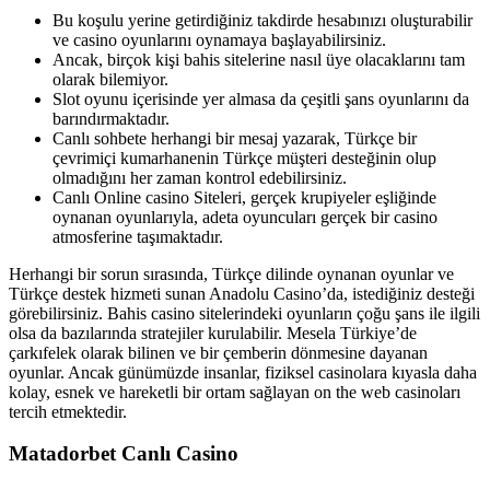
Bu koşulu yerine getirdiğiniz takdirde hesabınızı oluşturabilir
ve casino oyunlarını oynamaya başlayabilirsiniz.
Ancak, birçok kişi bahis sitelerine nasıl üye olacaklarını tam
olarak bilemiyor.
Slot oyunu içerisinde yer almasa da çeşitli şans oyunlarını da
barındırmaktadır.
Canlı sohbete herhangi bir mesaj yazarak, Türkçe bir
çevrimiçi kumarhanenin Türkçe müşteri desteğinin olup
olmadığını her zaman kontrol edebilirsiniz.
Canlı Online casino Siteleri, gerçek krupiyeler eşliğinde
oynanan oyunlarıyla, adeta oyuncuları gerçek bir casino
atmosferine taşımaktadır.
Herhangi bir sorun sırasında, Türkçe dilinde oynanan oyunlar ve
Türkçe destek hizmeti sunan Anadolu Casino’da, istediğiniz desteği
görebilirsiniz. Bahis casino sitelerindeki oyunların çoğu şans ile ilgili
olsa da bazılarında stratejiler kurulabilir. Mesela Türkiye’de
çarkıfelek olarak bilinen ve bir çemberin dönmesine dayanan
oyunlar. Ancak günümüzde insanlar, fiziksel casinolara kıyasla daha
kolay, esnek ve hareketli bir ortam sağlayan on the web casinoları
tercih etmektedir.
Matadorbet Canlı Casino