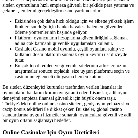
siteler, oyuncuların hızlı empieza güvenli bir şekilde para yatırma ve
çekme işlemlerini gerçekleştirmesine yardımcı olur.
Eskisinden çok daha hızlı olduğu için ve elbette yüksek işlem
limitleri sunduğu için banka havalesi halen en güvenilen
ödeme yöntemlerinin başında geliyor.
Platform, oyuncuların hesaplarına güvenilirliğini sağlamak
adına çok katmanlı güvenlik uygulamaları kullanır.
Cashalot Casino mobil uyumlu, çeşitli oyunlara sahip ve
kullanıcı dostu platform sunarak oyun keyfini üst düzeyde
tutar.
En çok tercih edilen ve güvenilir sitelerinin adresleri uzun
araştırmalar sonucu topladık, size uygun platformu seçin ve
casinonun eğlenceli dünyasına hemen katılın.
Bu siteler, düzenleyici kurumlar tarafından verilen lisanslar ile
oyuncuların haklarını korumayı garanti eder. Lisanslar, adil oyun
deneyimi empieza finansal güvenlik için büyük önem taşır.
Türkiye’deki online online casino siteleri, geniş oyun yelpazesi ve
cazip bonus teklifleri ile dikkat çeker. Bu siteler, global casino
standartlarına uygun hizmetler sunarak, oyunculara güvenli ve adil
bir oyun ortamı sağlamayı hedefler.
Online Casinolar Için Oyun Üreticileri