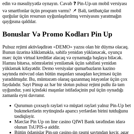
edin və məsuliyyətlə oynayın. Cavab ❓ Pin-Up-un mobil versiyası
və smartfonlar üçün proqram varmı? 📌 Bəli, tərtibatçılar mobil
qurğular üçün resursun uyğunlaşdırılmış versiyasını yaratmağın
qayğısına qaldılar.
Bonuslar Və Promo Kodları Pin Up
Pulsuz rejimi aktivləşdirən «DEMO» yazısı olan bir düymə olacaq.
Bunun üzərinə klikləməklə, səhifə yenidən yüklənəcək, oyunçu
mərc üçün virtual kreditlər alacaq və oynamağa başlaya biləcək.
Hamısı bitərsə, nömrələrini yeniləmək üçün səhifəni yenidən
yükləmək kifayətdir. Demo versiyalar qumarbazların kazino
saytında mövcud olan bütün maşınları sınaqdan keçirməsi üçün
yaradılmışdır. Bu, müntəzəm olaraq qazanmaq istəyənlər üçün çox
faydalıdır. Sayt Pinup az hər bir slotun pulsuz rejimi pullu ilə tam
uyğundur, yəni içindəki maşınlar istifadəçinin pul üçün oynadığı
zamanla eyni davranır.
Qurumun çoxsaylı rəyləri və müştəri rəyləri yalnız Pin-Up bet
bukmekerlərin reytinqində aparıcı yerlərdən birini tutduğunu
təsdiqləyir.
Mərclər Pin Up on line casino QIWI Bank tərəfindən idarə
olunan TsUPIS-ə aiddir.
Bütün ödənişlər Pin-up casino-ün rəsmi saytından keçir, əgər