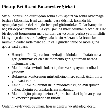
Pin-up Bet Rəsmi Bukmeyker Şirkəti
Siz bu bonusu doldurduqdan sonra aktivləşdirə və sonra oynamağa
başlaya bilərsiniz. Eyni zamanda, başa düşmək lazımdır ki,
oyunçular yalnız özləri üçün belə pul götürmürlər. Onlar həmçinin
heç bir depozit mükafatı ilə eyni şəkildə mərc edilməli olacaqlar. Hər
bir depozit bonusunun mərc şərtləri var və onlar yerinə yetirilməlidir
ki, oyunçu daha sonra hədiyyə ala bilsin Adətən belə bonuslar
mümkün qədər sadə mərc edilir və 1 gündən three or more günə
qədər vaxt aparır.
Həmçinin Pin Up casino azerbaijan klubdan mükafatı necə
geri götürmək və en este momento geri götürmək barədə
məlumatlar var.
Mən burada sevimli slotları tapdım və xoş oyun təcrübəsi
yaşadım.
Bukmeker kontorunun müştərilərinə mərc etmək üçün thirty
gün vaxt verilir.
Lakin «Pin-Up» brendi uzun müddətdir ki, onlayn qumar
əyləncələrinin pərəstişkarlarına məlumdur.
Mənim üçün pin-up kazino eSports bahisləri üçün ən yaxşı
bukmeyker şirkətlərindən biridir.
Onların keyfiyyətli oyunları, həssas dəstəyi və istifadəçi dostu