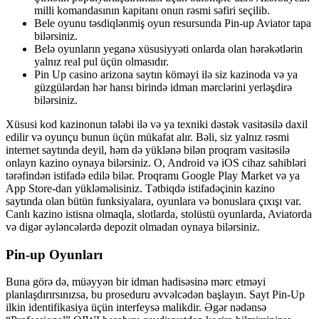
milli komandasının kapitanı onun rəsmi səfiri seçilib.
Bele oyunu təsdiqlənmiş oyun resursunda Pin-up Aviator tapa
bilərsiniz.
Belə oyunların yeganə xüsusiyyəti onlarda olan hərəkətlərin
yalnız real pul üçün olmasıdır.
Pin Up casino arizona saytın köməyi ilə siz kazinoda və ya
güzgülərdən hər hansı birində idman mərclərini yerləşdirə
bilərsiniz.
Xüsusi kod kazinonun tələbi ilə və ya texniki dəstək vasitəsilə daxil
edilir və oyunçu bunun üçün mükafat alır. Bəli, siz yalnız rəsmi
internet saytında deyil, həm də yüklənə bilən proqram vasitəsilə
onlayn kazino oynaya bilərsiniz. O, Android və iOS cihaz sahibləri
tərəfindən istifadə edilə bilər. Proqramı Google Play Market və ya
App Store-dan yükləməlisiniz. Tətbiqdə istifadəçinin kazino
saytında olan bütün funksiyalara, oyunlara və bonuslara çıxışı var.
Canlı kazino istisna olmaqla, slotlarda, stolüstü oyunlarda, Aviatorda
və digər əyləncələrdə depozit olmadan oynaya bilərsiniz.
Pin-up Oyunları
Buna görə də, müəyyən bir idman hadisəsinə mərc etməyi
planlaşdırırsınızsa, bu proseduru əvvəlcədən başlayın. Sayt Pin-Up
ilkin identifikasiya üçün interfeysə malikdir. Əgər nədənsə