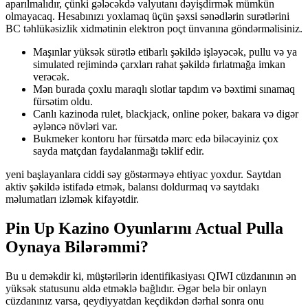
aparılmalıdır, çünki gələcəkdə valyutanı dəyişdirmək mümkün
olmayacaq. Hesabınızı yoxlamaq üçün şəxsi sənədlərin surətlərini
BC təhlükəsizlik xidmətinin elektron poçt ünvanına göndərməlisiniz.
Maşınlar yüksək sürətlə etibarlı şəkildə işləyəcək, pullu və ya
simulated rejimində çarxları rahat şəkildə fırlatmağa imkan
verəcək.
Mən burada çoxlu maraqlı slotlar tapdım və bəxtimi sınamaq
fürsətim oldu.
Canlı kazinoda rulet, blackjack, online poker, bakara və digər
əyləncə növləri var.
Bukmeker kontoru hər fürsətdə mərc edə biləcəyiniz çox
sayda matçdan faydalanmağı təklif edir.
yeni başlayanlara ciddi səy göstərməyə ehtiyac yoxdur. Saytdan
aktiv şəkildə istifadə etmək, balansı doldurmaq və saytdakı
məlumatları izləmək kifayətdir.
Pin Up Kazino Oyunlarını Actual Pulla
Oynaya Bilərəmmi?
Bu u deməkdir ki, müştərilərin identifikasiyası QIWI cüzdanının ən
yüksək statusunu əldə etməklə bağlıdır. Əgər belə bir onlayn
cüzdanınız varsa, qeydiyyatdan keçdikdən dərhal sonra onu