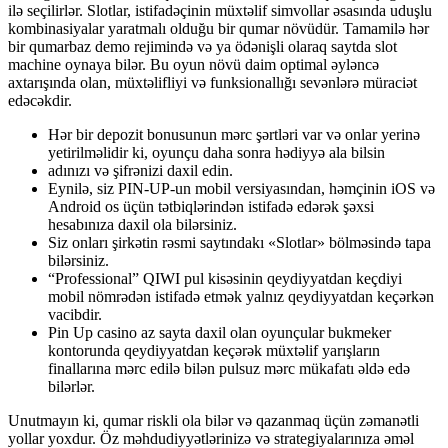
ilə seçilirlər. Slotlar, istifadəçinin müxtəlif simvollar əsasında uduşlu
kombinasiyalar yaratmalı olduğu bir qumar növüdür. Tamamilə hər
bir qumarbaz demo rejimində və ya ödənişli olaraq saytda slot
machine oynaya bilər. Bu oyun növü daim optimal əyləncə
axtarışında olan, müxtəlifliyi və funksionallığı sevənlərə müraciət
edəcəkdir.
Hər bir depozit bonusunun mərc şərtləri var və onlar yerinə
yetirilməlidir ki, oyunçu daha sonra hədiyyə ala bilsin
adınızı və şifrənizi daxil edin.
Eynilə, siz PIN-UP-un mobil versiyasından, həmçinin iOS və
Android os üçün tətbiqlərindən istifadə edərək şəxsi
hesabınıza daxil ola bilərsiniz.
Siz onları şirkətin rəsmi saytındakı «Slotlar» bölməsində tapa
bilərsiniz.
“Professional” QIWI pul kisəsinin qeydiyyatdan keçdiyi
mobil nömrədən istifadə etmək yalnız qeydiyyatdan keçərkən
vacibdir.
Pin Up casino az sayta daxil olan oyunçular bukmeker
kontorunda qeydiyyatdan keçərək müxtəlif yarışların
finallarına mərc edilə bilən pulsuz mərc mükafatı əldə edə
bilərlər.
Unutmayın ki, qumar riskli ola bilər və qazanmaq üçün zəmanətli
yollar yoxdur. Öz məhdudiyyətlərinizə və strategiyalarınıza əməl