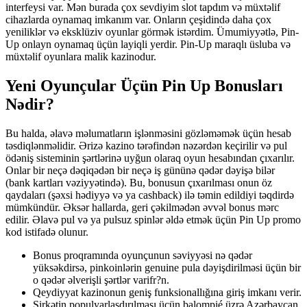
interfeysi var. Mən burada çox sevdiyim slot tapdım və müxtəlif
cihazlarda oynamaq imkanım var. Onların çeşidində daha çox
yeniliklər və eksklüziv oyunlar görmək istərdim. Ümumiyyətlə, Pin-
Up onlayn oynamaq üçün layiqli yerdir. Pin-Up maraqlı üsluba və
müxtəlif oyunlara malik kazinodur.
Yeni Oyunçular Üçün Pin Up Bonusları
Nədir?
Bu halda, əlavə məlumatların işlənməsini gözləməmək üçün hesab
təsdiqlənməlidir. Ərizə kazino tərəfindən nəzərdən keçirilir və pul
ödəniş sisteminin şərtlərinə uyğun olaraq oyun hesabından çıxarılır.
Onlar bir neçə dəqiqədən bir neçə iş gününə qədər dəyişə bilər
(bank kartları vəziyyətində). Bu, bonusun çıxarılması onun öz
qaydaları (şəxsi hədiyyə və ya cashback) ilə təmin edildiyi təqdirdə
mümkündür. Əksər hallarda, geri çəkilmədən əvvəl bonus mərc
edilir. Əlavə pul və ya pulsuz spinlər əldə etmək üçün Pin Up promo
kod istifadə olunur.
Bonus proqramında oyunçunun səviyyəsi nə qədər
yüksəkdirsə, pinkoinlərin genuine pula dəyişdirilməsi üçün bir
o qədər əlverişli şərtlər varifr?n.
Qeydiyyat kazinonun geniş funksionallığına giriş imkanı verir.
Şirkətin populyarlaşdırılması üçün balompié üzrə Azərbaycan