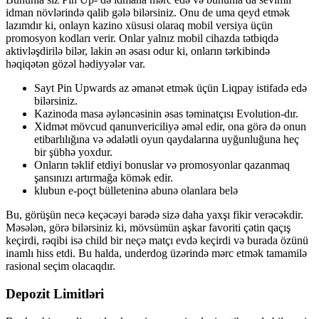
idman növlərində qalib gələ bilərsiniz. Onu de uma qeyd etmək
lazımdır ki, onlayn kazino xüsusi olaraq mobil versiya üçün
promosyon kodları verir. Onlar yalnız mobil cihazda tətbiqdə
aktivləşdirilə bilər, lakin ən əsası odur ki, onların tərkibində
həqiqətən gözəl hədiyyələr var.
Sayt Pin Upwards az əmanət etmək üçün Liqpay istifadə edə
bilərsiniz.
Kazinoda masa əyləncəsinin əsas təminatçısı Evolution-dır.
Xidmət mövcud qanunvericiliyə əməl edir, ona görə də onun
etibarlılığına və ədalətli oyun qaydalarına uyğunluğuna heç
bir şübhə yoxdur.
Onların təklif etdiyi bonuslar və promosyonlar qazanmaq
şansınızı artırmağa kömək edir.
klubun e-poçt bülleteninə abunə olanlara belə
Bu, görüşün necə keçəcəyi barədə sizə daha yaxşı fikir verəcəkdir.
Məsələn, görə bilərsiniz ki, mövsümün aşkar favoriti çətin qaçış
keçirdi, rəqibi isə child bir neçə matçı evdə keçirdi və burada özünü
inamlı hiss etdi. Bu halda, underdog üzərində mərc etmək tamamilə
rasional seçim olacaqdır.
Depozit Limitləri