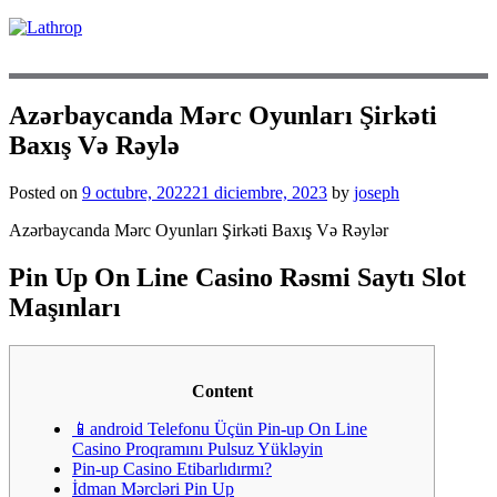
Azərbaycanda Mərc Oyunları Şirkəti
Baxış Və Rəylə
Posted on
9 octubre, 2022
21 diciembre, 2023
by
joseph
Azərbaycanda Mərc Oyunları Şirkəti Baxış Və Rəylər
Pin Up On Line Casino Rəsmi Saytı Slot
Maşınları
Content
📱android Telefonu Üçün Pin-up On Line
Casino Proqramını Pulsuz Yükləyin
Pin-up Casino Etibarlıdırmı?
İdman Mərcləri Pin Up