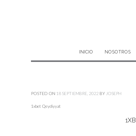
INICIO
NOSOTROS
POSTED ON
18 SEPTIEMBRE, 2022
BY
JOSEPH
1xbet Qeydiyyat
1X