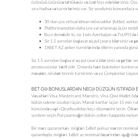
özünüzü özünüzə təhlükəsiz və özəl hiss edə bilərsiniz. O
sıra hadisə və turnirlərimiz var. Siz sevdiyiniz komandaya v
30-dan çox virtual idman mövcuddur (futbol, ​​xokkey
Platformamızdan daha çox yararlanmaq üçün mobil t
Bu o deməkdir ki, siz 1win Azerbaijan və TsUPIS ilə 
Siz 1.5 avrodan başlayaraq pul çıxara bilərsiniz və şə
1XBET AZ poker turnirlərində, dilerin yanında günün 
Siz 1.5 avrodan başlayaraq pul çıxara bilərsiniz və şərtlər 
promosyonlar təklif edir. Onlarda həm bukmeker kontorunun s
məsələn, növbəti tennis turnirinin və ya Çempionlar Liqasın
BET-DƏ BONUSLARDAN NECƏ DÜZGÜN ISTIFADƏ 
Vəsaitləri Visa, Mastercard, Maestro, Visa Qiwi Wallet öd
bütün odeme üsullari üçün. Manat kartlar üçün 15 min rubl,
küncündə yaşıl «Qeydiyyatdan keç» düyməsini secin. Ölkəni 
yontem seçin.Pul çıxarmağın bütün yolları haqqında meluma
Bir mərc qazanarkən, müştəri 1xBet pulsuz mərcin nominal d
qazandıqda, müştəri 1xBet az nominal dəyərindən aşağı ödən