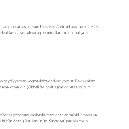
l olaraq çətin anlaşılır. Həm MostBet Android app, həm də iOS
əntiləri nəzərə alınaraq terminallar funksional şəkildə
ən qeydiyyatdan keçməyinizə ehtiyac yoxdur. Baku yalnız
məl etməlidir. Şübhəli fəaliyyət aşkar edilərsə, qurum
1xBet az proqramı vasitəsilə mərc edənlər nəinki idmana və
N bütün ödəniş üsulları üçün. Şirkət müştərinin oyun