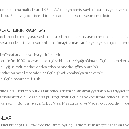
tmək imkanına malikdirlər. 1XBET AZ onlayn bahis saytı ci ildə Rusiyada yaradı
rtırdı. Bu sayt çox etibarlı bir curacao bahis lisenziyasına malikdir.
R OFISININ RƏSMI SAYTI
xtlı mərclər menyusu saytın idarə edilməsində müstəsna rahatlıq təmin edir. 
əsələn,» Multi Live » variantının köməyi ilə mərclər 4 ayrı-ayrı yarışdan sonra
i müddət ərzində yerinə yetirilməlidir.
 üçün 1000-ə qədər bazarı görə bilərsiniz Aşağı bölmələr üçün bukmeker kon
ən uyğun məlumatları ehtiva edən bannerləri görə bilərsiniz.
sələri və mobil operatorlar üçün şirkət komissiya tələb etmir.
rı üçün nəzərdə tutulub.
ərsiniz. Elektron pul kisələrindən istifadə edilən əməliyyatların əksəriyyəti 
a ekvivalentidir. Hesabınıza pul köçürmək üçün bank köçürməsindən də istifa
an verir. Bundan əlavə, 1xBet Visa, Mastercard və Maestro depozitlərini dəs
UNLAR
imi bir neçə üsul təklif edirik. Bizim oyunçularımız üçün ən çox rahat və əlver