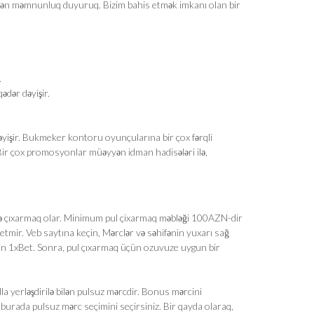
əkdən məmnunluq duyuruq. Bizim bahis etmək imkanı olan bir
.
ədər dəyişir.
 dəyişir. Bukmeker kontoru oyunçularına bir çox fərqli
 Bir çox promosyonlar müəyyən idman hadisələri ilə,
ilə çıxarmaq olar. Minimum pul çixarmaq məbləği 100AZN-dir
tmir. Veb saytına keçin, Mərclər və səhifənin yuxarı sağ
din 1xBet. Sonra, pul çıxarmaq üçün ozuvuze uygun bir
 yerləşdirilə bilən pulsuz mərcdir. Bonus mərcini
burada pulsuz mərc seçimini seçirsiniz. Bir qayda olaraq,