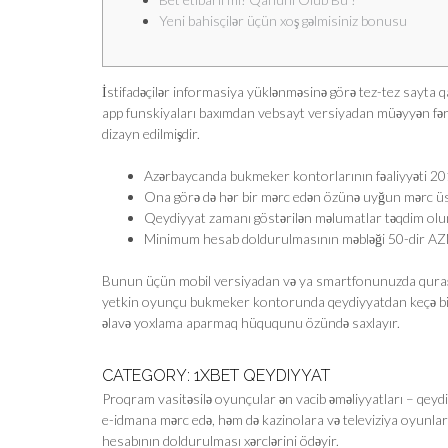
Yeni bahisçilər üçün xoş gəlmisiniz bonusu
İstifadəçilər informasiya yüklənməsinə görə tez-tez sayta qar
app funskiyaları baxımdan vebsayt versiyadan müəyyən fərqlə
dizayn edilmişdir.
Azərbaycanda bukmeker kontorlarının fəaliyyəti 2011
Ona görə də hər bir mərc edən özünə uyğun mərc üs
Qeydiyyat zamanı göstərilən məlumatlar təqdim olu
Minimum hesab doldurulmasının məbləği 50-dir AZN
Bunun üçün mobil versiyadan və ya smartfonunuzda quraşdır
yetkin oyunçu bukmeker kontorunda qeydiyyatdan keçə bilər.
əlavə yoxlama aparmaq hüququnu özündə saxlayır.
CATEGORY: 1XBET QEYDIYYAT
Proqram vasitəsilə oyunçular ən vacib əməliyyatları – qeydi
e-idmana mərc edə, həm də kazinolara və televiziya oyunlar
hesabının doldurulması xərclərini ödəyir.