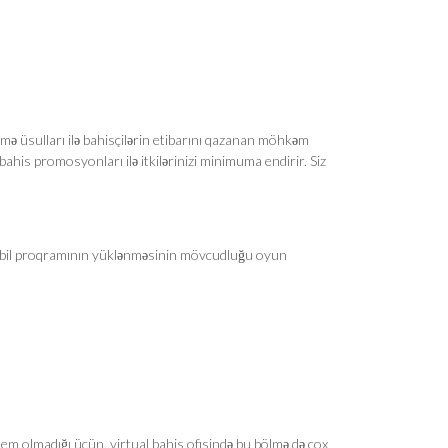
ilmə üsulları ilə bahisçilərin etibarını qazanan möhkəm
bahis promosyonları ilə itkilərinizi minimuma endirir. Siz
 mobil proqramının yüklənməsinin mövcudluğu oyun
oblem olmadığı üçün, virtual bahis ofisində bu bölmə də çox