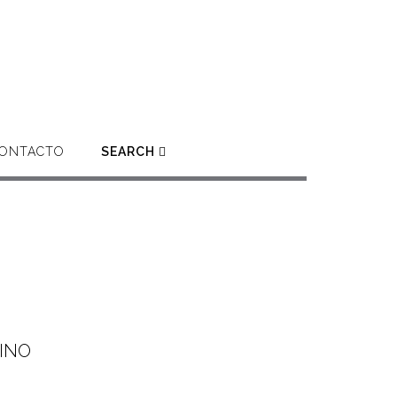
ONTACTO
SEARCH
INO