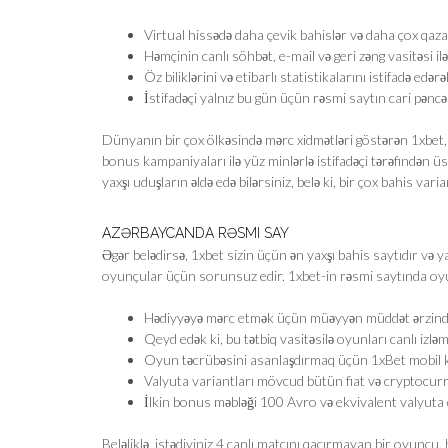
Virtual hissədə daha çevik bahislər və daha çox qaza
Həmçinin canlı söhbət, e-mail və geri zəng vasitəsi 
Öz biliklərini və etibarlı statistikalarını istifadə edər
İstifadəçi yalnız bu gün üçün rəsmi saytın cari pəncə
Dünyanın bir çox ölkəsində mərc xidmətləri göstərən 1xbet, g
bonus kampaniyaları ilə yüz minlərlə istifadəçi tərəfindən üs
yaxşı uduşların əldə edə bilərsiniz, belə ki, bir çox bahis vari
AZƏRBAYCANDA RƏSMI SAY
Əgər belədirsə, 1xbet sizin üçün ən yaxşı bahis saytıdır 
oyunçular üçün sorunsuz edir. 1xbet-in rəsmi saytında oy
Hədiyyəyə mərc etmək üçün müəyyən müddət ərzind
Qeyd edək ki, bu tətbiq vasitəsilə oyunları canlı izl
Oyun təcrübəsini asanlaşdırmaq üçün 1xBet mobil kazi
Valyuta variantları mövcud bütün fiat və cryptocurr
İlkin bonus məbləği 100 Avro və ekvivalent valyuta 
Beləliklə, istədiyiniz 4 canlı matçını qaçırmayan bir oyunçu,