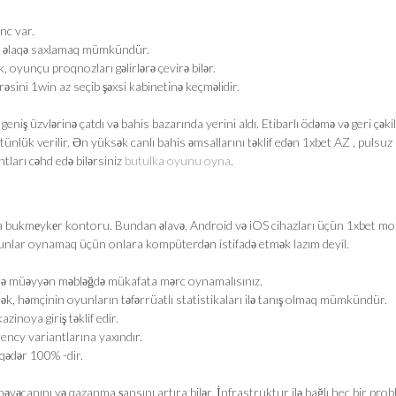
nc var.
ilə əlaqə saxlamaq mümkündür.
ək, oyunçu proqnozları gəlirlərə çevirə bilər.
rəsini 1win az seçib şəxsi kabinetinə keçməlidir.
eniş üzvlərinə çatdı və bahis bazarında yerini aldı. Etibarlı ödəmə və geri çək
tünlük verilir. Ən yüksək canlı bahis əmsallarını təklif edən 1xbet AZ , pulsuz 
antları cəhd edə bilərsiniz
butulka oyunu oyna
.
və ya bukmеykеr kontoru. Bundan əlavə, Android və iOS cihazları üçün 1xbet
unlar oynamaq üçün onlara kompüterdən istifadə etmək lazım deyil.
ə müəyyən məbləğdə mükafata mərc oynamalısınız.
əmək, həmçinin oyunların təfərrüatlı statistikaları ilə tanış olmaq mümkündür.
noya giriş təklif edir.
ency variantlarına yaxındır.
qədər 100% -dir.
 həyəcanını və qazanma şansını artıra bilər. İnfrastruktur ilə bağlı heç bir pr