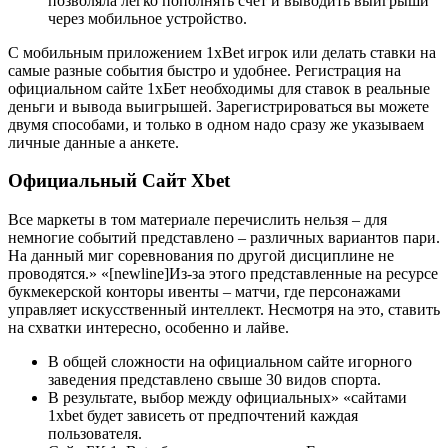
позволяла легко пополнять счет и выводить выигрыши
через мобильное устройство.
С мобильным приложением 1хBet игрок или делать ставки на
самые разные события быстро и удобнее. Регистрация на
официальном сайте 1хБет необходимы для ставок в реальные
деньги и вывода выигрышей. Зарегистрироваться вы можете
двумя способами, и только в одном надо сразу же указываем
личные данные а анкете.
Официальный Сайт Xbet
Все маркеты в том материале перечислить нельзя – для
немногие событий представлено – различных вариантов пари.
На данный миг соревнования по другой дисциплине не
проводятся.» «[newline]Из-за этого представленные на ресурсе
букмекерской конторы ивенты – матчи, где персонажами
управляет искусственный интеллект. Несмотря на это, ставить
на схватки интересно, особенно и лайве.
В общей сложности на официальном сайте игорного
заведения представлено свыше 30 видов спорта.
В результате, выбор между официальных» «сайтами
1xbet будет зависеть от предпочтений каждая
пользователя.