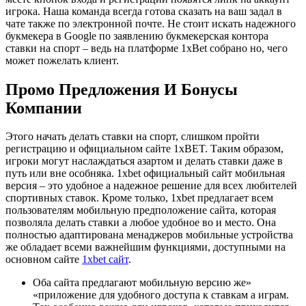
игрока. Наша команда всегда готова сказать на ваш задал в
чате также по электронной почте. Не стоит искать надежного
букмекера в Google по заявлению букмекерская контора
ставки на спорт – ведь на платформе 1xBet собрано но, чего
может пожелать клиент.
Промо Предложения И Бонусы
Компании
Этого начать делать ставки на спорт, слишком пройти
регистрацию и официальном сайте 1xBET. Таким образом,
игроки могут наслаждаться азартом и делать ставки даже в
путь или вне особняка. 1xbet официальный сайт мобильная
версия – это удобное а надежное решение для всех любителей
спортивных ставок. Кроме только, 1xbet предлагает всем
пользователям мобильную предположение сайта, которая
позволяла делать ставки а любое удобное во и место. Она
полностью адаптирована менаджеров мобильные устройства
же обладает всеми важнейшим функциями, доступными на
основном сайте
1xbet сайт
.
Оба сайта предлагают мобильную версию же»
«приложение для удобного доступа к ставкам а играм.