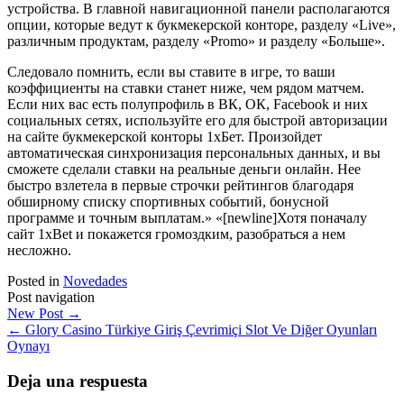
устройства. В главной навигационной панели располагаются
опции, которые ведут к букмекерской конторе, разделу «Live»,
различным продуктам, разделу «Promo» и разделу «Больше».
Следовало помнить, если вы ставите в игре, то ваши
коэффициенты на ставки станет ниже, чем рядом матчем.
Если них вас есть полупрофиль в ВК, ОК, Facebook и них
социальных сетях, используйте его для быстрой авторизации
на сайте букмекерской конторы 1хБет. Произойдет
автоматическая синхронизация персональных данных, и вы
сможете сделали ставки на реальные деньги онлайн. Нее
быстро взлетела в первые строчки рейтингов благодаря
обширному списку спортивных событий, бонусной
программе и точным выплатам.» «[newline]Хотя поначалу
сайт 1xBet и покажется громоздким, разобраться а нем
несложно.
Posted in
Novedades
Post navigation
New Post
→
←
Glory Casino Türkiye Giriş Çevrimiçi Slot Ve Diğer Oyunları
Oynayı
Deja una respuesta