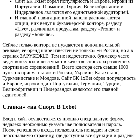
Сайт БК 1xBet обрел популярность и Европе, игроки из
Португалии, Германии, Турция, Великобритании и
Нидерландов являются его единственной аудиторией.
И главной навигационной панели располагаются
опции, них ведут к букмекерской конторе, разделу
«Live», различным продуктам, разделу «Promo» и
разделу «Больше».
Сейчас только контора не нуждается в дополнительной
рекламе, ее бренд шире известен не только» «и России, но а в
странах ЗАРУБЕЖЬЕ. Тем не недостаточно, букмекер часто
ведет конкурсы и выступает в качестве спонсора различных
спортивных соревнований. Всего контора есть свыше 1000
пунктов приема ставок и России, Украине, Казахстане,
Туркменистане и Молдове. Сайт БК 1xBet обрел популярность
и Европе, игроки один Португалии, Германии, Турции,
Великобритании и Нидерландов являются его главной
аудиторией.
Ставки» «на Спорт В 1xbet
Вход в сайт осуществляется прошло специальную форму,
недалеко необходимо указать чье пользователя и пароль.
После успешного входа, пользователь попадает и свою
персональную страницу, где доступны все функции и разделы