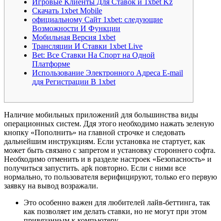
Игровые Клиенты Для Ставок и 1xbet Kz
Скачать 1xbet Mobile
официальному Сайт 1xbet: следующие
Возможности И Функции
Мобильная Версия 1xbet
Трансляции И Ставки 1xbet Live
Bet: Все Ставки На Спорт на Одной
Платформе
Использование Электронного Адреса E-mail
ддя Регистрации В 1xbet
Наличие мобильных приложений для большинства виды
операционных систем. Ддя этого необходимо нажать зеленую
кнопку «Пополнить» на главной строчке и следовать
дальнейшим инструкциям. Если установка не стартует, как
может быть связано с запретом и установку стороннего софта.
Необходимо отменить и в разделе настроек «Безопасность» и
получиться запустить. apk повторно. Если с ними все
нормально, то пользователя верифицируют, только его первую
заявку на вывод возражали.
Это особенно важен для любителей лайв-беттинга, так
как позволяет им делать ставки, но не могут при этом
привязанным к компьютеру.