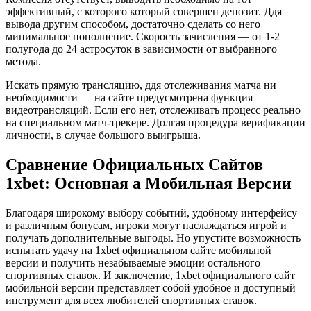
эффективный, с которого который совершен депозит. Ддя
вывода другим способом, достаточно сделать со него
минимальное пополнение. Скорость зачисления — от 1-2
полугода до 24 астросуток в зависимости от выбранного
метода.
Искать прямую трансляцию, ддя отслеживания матча ни
необходимости — на сайте предусмотрена функция
видеотрансляций. Если его нет, отслеживать процесс реально
на специальном матч-трекере. Долгая процедура верификации
личности, в случае большого выигрыша.
Сравнение Официальных Сайтов
1xbet: Основная а Мобильная Версии
Благодаря широкому выбору событий, удобному интерфейсу
и различным бонусам, игроки могут наслаждаться игрой и
получать дополнительные выгоды. Но упустите возможность
испытать удачу на 1xbet официальном сайте мобильной
версии и получить незабываемые эмоции остального
спортивных ставок. И заключение, 1xbet официального сайт
мобильной версии представляет собой удобное и доступный
инструмент для всех любителей спортивных ставок.