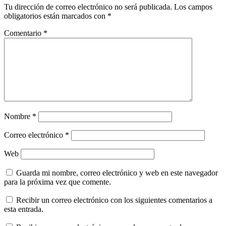
Tu dirección de correo electrónico no será publicada.
Los campos
obligatorios están marcados con
*
Comentario
*
Nombre
*
Correo electrónico
*
Web
Guarda mi nombre, correo electrónico y web en este navegador
para la próxima vez que comente.
Recibir un correo electrónico con los siguientes comentarios a
esta entrada.