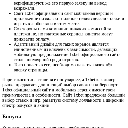
верифицируют, же его первую заявку на вывод
возражали.
Сайт 1xbet официальный сайт мобильная версия и
приложение позволяют пользователям сделали ставки и
играть в любое во и в этом месте.
Со стороны нами компании никаких комиссий за
платежи не, но платежные сервисы клиента могут
прихватив оплату.
Адаптивный дизайн для таких экранов является
единственным из ключевых зависимости, делающих
мобильную предположение 1xbet официального сайта
столь популярной среди игроков.
Того попасть в его, необходимо нажать значок «$»
вверху страницы.
Пари такого типа стали все популярнее, а 1xbet как лидер
рынка предлагает длиннющий выбор савок на киберспорт.
1xbet официальный сайт и мобильная версия имеют твои
преимущества и особенности. Сайт 1xbet предложил больший
выбор ставок и игр, развитую систему лояльности а широкий
спектр бонусов и акций.
Бонусы
Комиссия отсутствует, выводить необходимо на тот