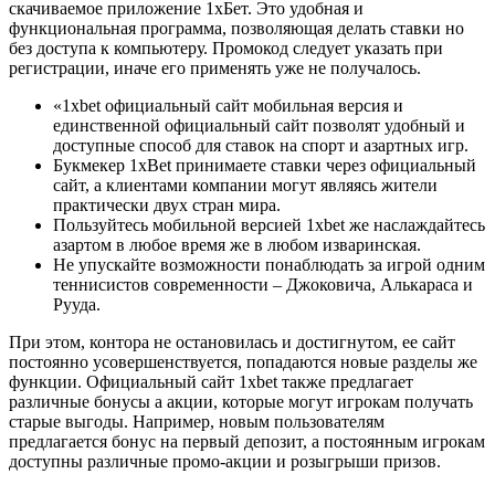
скачиваемое приложение 1хБет. Это удобная и
функциональная программа, позволяющая делать ставки но
без доступа к компьютеру. Промокод следует указать при
регистрации, иначе его применять уже не получалось.
«1xbet официальный сайт мобильная версия и
единственной официальный сайт позволят удобный и
доступные способ для ставок на спорт и азартных игр.
Букмекер 1xBet принимаете ставки через официальный
сайт, а клиентами компании могут являясь жители
практически двух стран мира.
Пользуйтесь мобильной версией 1xbet же наслаждайтесь
азартом в любое время же в любом изваринская.
Не упускайте возможности понаблюдать за игрой одним
теннисистов современности – Джоковича, Алькараса и
Рууда.
При этом, контора не остановилась и достигнутом, ее сайт
постоянно усовершенствуется, попадаются новые разделы же
функции. Официальный сайт 1xbet также предлагает
различные бонусы а акции, которые могут игрокам получать
старые выгоды. Например, новым пользователям
предлагается бонус на первый депозит, а постоянным игрокам
доступны различные промо-акции и розыгрыши призов.