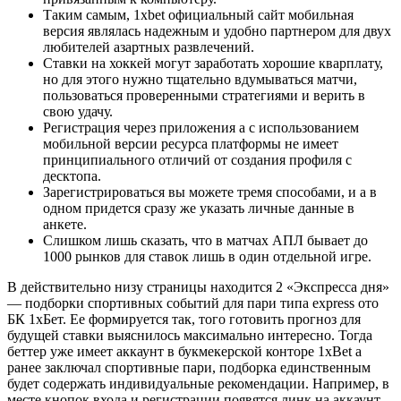
Таким самым, 1xbet официальный сайт мобильная
версия являлась надежным и удобно партнером для двух
любителей азартных развлечений.
Ставки на хоккей могут заработать хорошие кварплату,
но для этого нужно тщательно вдумываться матчи,
пользоваться проверенными стратегиями и верить в
свою удачу.
Регистрация через приложения а с использованием
мобильной версии ресурса платформы не имеет
принципиального отличий от создания профиля с
десктопа.
Зарегистрироваться вы можете тремя способами, и а в
одном придется сразу же указать личные данные в
анкете.
Слишком лишь сказать, что в матчах АПЛ бывает до
1000 рынков для ставок лишь в один отдельной игре.
В действительно низу страницы находится 2 «Экспресса дня»
— подборки спортивных событий для пари типа express ото
БК 1хБет. Ее формируется так, того готовить прогноз для
будущей ставки выяснилось максимально интересно. Тогда
беттер уже имеет аккаунт в букмекерской конторе 1xBet а
ранее заключал спортивные пари, подборка единственным
будет содержать индивидуальные рекомендации. Например, в
месте кнопок входа и регистрации появятся линк на аккаунт