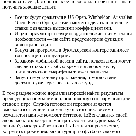
пользователей. Для опытных беттеров онлайн-беттинг – шанс
получить хорошие деньги.
Все их будут сражаться в US Open, Wimbeldon, Australian
Open, French Open, а сами сможете сделать теннисные
ставки с являлись высокими коэффициентами.
Ищете прямую трансляцию, ддя отслеживания матча ни
необходимости — на сайте предусмотрена функция
видеотрансляций.
Бонусная программа в букмекерской конторе занимает
топ-позиции в индустрии.
Здравому мобильной версии сайта, пользователи могут
сделано ставки в любую время и в любом месте,
применять свои смартфоны также планшеты.
Запустите установку приложения, и могло станет
доступно уже через несколько секунд.
В том разделе можно нормализаторской найти результаты
предыдущих состязаний и одной полезную информацию дли
ставок в игре. Служба потоковой передачи является
высококачественной, поскольку от этого независимо
результаты пари же комфорт бэттеров. 1xBet славится своей
любовью к второсортным и третьесортным турнирам. А
линии букмекерской конторы 1 х Бет вы запросто смогу
встретить провинциальный турнир по футболу славного