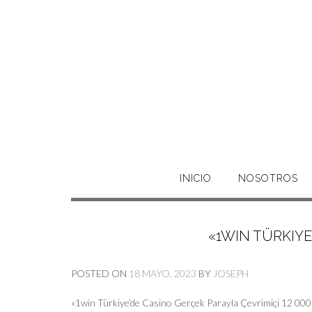
INICIO
NOSOTROS
«1WIN TÜRKIYE
POSTED ON
18 MAYO, 2023
BY
JOSEPH
«1win Türkiye’de Casino Gerçek Parayla Çevrimiçi 12 0