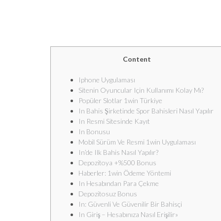
Content
Iphone Uygulaması
Sitenin Oyuncular Için Kullanımı Kolay Mı?
Popüler Slotlar 1win Türkiye
In Bahis Şirketinde Spor Bahisleri Nasıl Yapılır
In Resmi Sitesinde Kayıt
In Bonusu
Mobil Sürüm Ve Resmi 1win Uygulaması
In’de Ilk Bahis Nasıl Yapılır?
Depozitoya +%500 Bonus
Haberler: 1win Ödeme Yöntemi
In Hesabından Para Çekme
Depozitosuz Bonus
In: Güvenli Ve Güvenilir Bir Bahisçi
In Giriş – Hesabınıza Nasıl Erişilir»