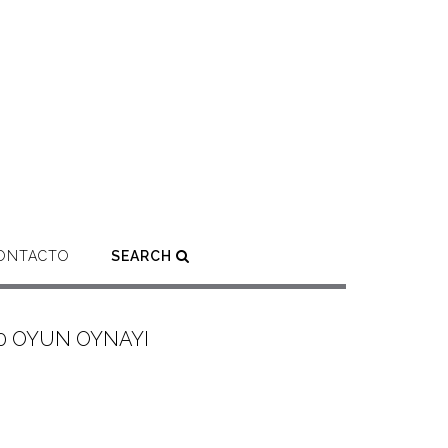
ONTACTO
SEARCH
00 OYUN OYNAYI