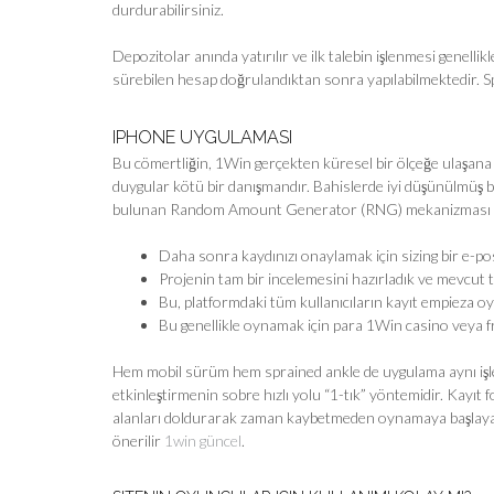
durdurabilirsiniz.
Depozitolar anında yatırılır ve ilk talebin işlenmesi genel
sürebilen hesap doğrulandıktan sonra yapılabilmektedir. Sp
IPHONE UYGULAMASI
Bu cömertliğin, 1Win gerçekten küresel bir ölçeğe ulaşana
duygular kötü bir danışmandır. Bahislerde iyi düşünülmüş
bulunan Random Amount Generator (RNG) mekanizması arac
Daha sonra kaydınızı onaylamak için sizing bir e-po
Projenin tam bir incelemesini hazırladık ve mevcut tü
Bu, platformdaki tüm kullanıcıların kayıt empieza oyu
Bu genellikle oynamak için para 1Win casino veya fr
Hem mobil sürüm hem sprained ankle de uygulama aynı işle
etkinleştirmenin sobre hızlı yolu “1-tık” yöntemidir. Kayıt
alanları doldurarak zaman kaybetmeden oynamaya başlayabilir
önerilir
1win güncel
.