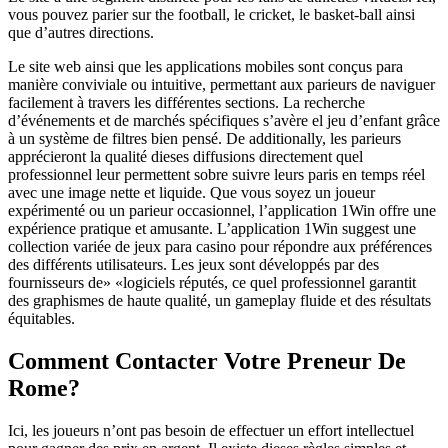
vous pouvez parier sur the football, le cricket, le basket-ball ainsi
que d’autres directions.
Le site web ainsi que les applications mobiles sont conçus para
manière conviviale ou intuitive, permettant aux parieurs de naviguer
facilement à travers les différentes sections. La recherche
d’événements et de marchés spécifiques s’avère el jeu d’enfant grâce
à un système de filtres bien pensé. De additionally, les parieurs
apprécieront la qualité dieses diffusions directement quel
professionnel leur permettent sobre suivre leurs paris en temps réel
avec une image nette et liquide. Que vous soyez un joueur
expérimenté ou un parieur occasionnel, l’application 1Win offre une
expérience pratique et amusante. L’application 1Win suggest une
collection variée de jeux para casino pour répondre aux préférences
des différents utilisateurs. Les jeux sont développés par des
fournisseurs de» «logiciels réputés, ce quel professionnel garantit
des graphismes de haute qualité, un gameplay fluide et des résultats
équitables.
Comment Contacter Votre Preneur De
Rome?
Ici, les joueurs n’ont pas besoin de effectuer un effort intellectuel