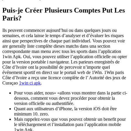
Puis-je Créer Plusieurs Comptes Put Les
Paris?
Ils peuvent commencer aujourd’hui ou dans quelques jours ou
semaines, et cela laisse le temps d’analyser et d’évaluer les risques
ainsi que perspectives de chaque pari individuel. Vous pouvez voir
are generally liste complète dieses matchs dans una section
correspondante man menu avec tous les sports dans l’application
1win Apk. Oui, vous pouvez utiliser l’application officielle ou opter
pour la version portable i navigateur. Les parieurs enregistrés de
Côte d’Ivoire ont la possibilité de percevoir n’importe quel
événement sportif en direct sur le portail web de 1Win. 1Win paris
Côte d’Ivoire a reçu une licence complète de l’ Autorité des jeux de
Curaçao
1win ci apk
.
Pour vous aider, nous» «allons vous montrer dans la partie ci-
dessous, comment vous devez procéder pour obtenir la
version officielle ou authentifiée.
Quant aux utilisateurs d’iPhone, la version iOS doit être
minimum 10. zero.
Mais rappelez-vous que vous pouvez obtenir un benefit pour
le téléchargement et l’installation para l’application mobile
1win Apk.