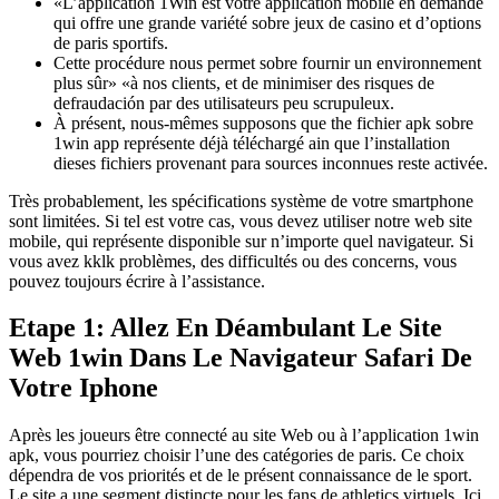
«L’application 1Win est votre application mobile en demande
qui offre une grande variété sobre jeux de casino et d’options
de paris sportifs.
Cette procédure nous permet sobre fournir un environnement
plus sûr» «à nos clients, et de minimiser des risques de
defraudación par des utilisateurs peu scrupuleux.
À présent, nous-mêmes supposons que the fichier apk sobre
1win app représente déjà téléchargé ain que l’installation
dieses fichiers provenant para sources inconnues reste activée.
Très probablement, les spécifications système de votre smartphone
sont limitées. Si tel est votre cas, vous devez utiliser notre web site
mobile, qui représente disponible sur n’importe quel navigateur. Si
vous avez kklk problèmes, des difficultés ou des concerns, vous
pouvez toujours écrire à l’assistance.
Etape 1: Allez En Déambulant Le Site
Web 1win Dans Le Navigateur Safari De
Votre Iphone
Après les joueurs être connecté au site Web ou à l’application 1win
apk, vous pourriez choisir l’une des catégories de paris. Ce choix
dépendra de vos priorités et de le présent connaissance de le sport.
Le site a une segment distincte pour les fans de athletics virtuels. Ici,