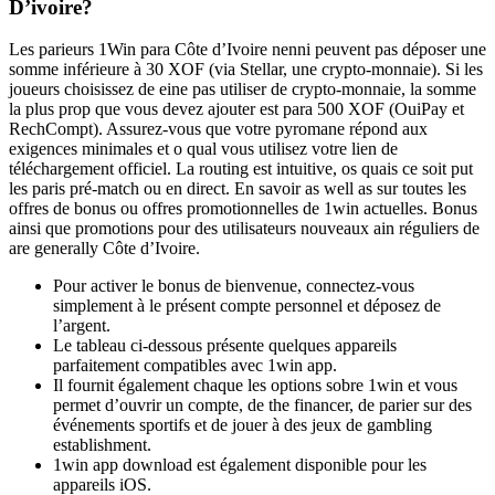
D’ivoire?
Les parieurs 1Win para Côte d’Ivoire nenni peuvent pas déposer une
somme inférieure à 30 XOF (via Stellar, une crypto-monnaie). Si les
joueurs choisissez de eine pas utiliser de crypto-monnaie, la somme
la plus prop que vous devez ajouter est para 500 XOF (OuiPay et
RechCompt). Assurez-vous que votre pyromane répond aux
exigences minimales et o qual vous utilisez votre lien de
téléchargement officiel. La routing est intuitive, os quais ce soit put
les paris pré-match ou en direct. En savoir as well as sur toutes les
offres de bonus ou offres promotionnelles de 1win actuelles. Bonus
ainsi que promotions pour des utilisateurs nouveaux ain réguliers de
are generally Côte d’Ivoire.
Pour activer le bonus de bienvenue, connectez-vous
simplement à le présent compte personnel et déposez de
l’argent.
Le tableau ci-dessous présente quelques appareils
parfaitement compatibles avec 1win app.
Il fournit également chaque les options sobre 1win et vous
permet d’ouvrir un compte, de the financer, de parier sur des
événements sportifs et de jouer à des jeux de gambling
establishment.
1win app download est également disponible pour les
appareils iOS.