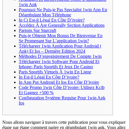
1win Apk
Pourquoi Ne Puis-je Pas Specialist 1win App En
Déambulant Mon Téléphone
In Ci Est-il Légal En Côte D’ivoire?
Accédez À Are Generally Section Applications
Parions Sur Starcraft
Puis-je Obtenir Mon Bonus De Bienvenue En
Se Promenant Sur L’application 1win?
Télécharger 1win Application Pour Android (
Apk) Et Ios – Dernière Edition 2024
Méthodes D’enregistrement De Compte 1win
Télécharger 1win Software Pour Android Et
Iphone: Paris Sportifs Et Jeux De Casino
Paris Sportifs Virtuels À 1win En Ligne
In Est-il Légal En Côte D’ivoire?
In App Put Android Et Ios En Côte D’ivoire
Code Promo 1win Côte D’ivoire: Utilisez Kcib
Et Gagnez +500 %
Configuration Système Requise Pour 1win Apk
Ios
Nous allons naviguer à travers cette publication pour vous expliquer
étape par étape comment parier en déambulant 1win apk. Vous allez