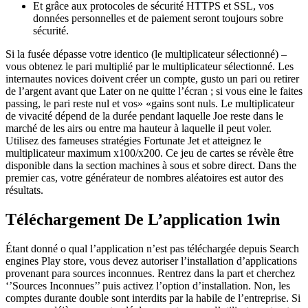
Et grâce aux protocoles de sécurité HTTPS et SSL, vos
données personnelles et de paiement seront toujours sobre
sécurité.
Si la fusée dépasse votre identico (le multiplicateur sélectionné) –
vous obtenez le pari multiplié par le multiplicateur sélectionné. Les
internautes novices doivent créer un compte, gusto un pari ou retirer
de l’argent avant que Later on ne quitte l’écran ; si vous eine le faites
passing, le pari reste nul et vos» «gains sont nuls. Le multiplicateur
de vivacité dépend de la durée pendant laquelle Joe reste dans le
marché de les airs ou entre ma hauteur à laquelle il peut voler.
Utilisez des fameuses stratégies Fortunate Jet et atteignez le
multiplicateur maximum x100/x200. Ce jeu de cartes se révèle être
disponible dans la section machines à sous et sobre direct. Dans the
premier cas, votre générateur de nombres aléatoires est autor des
résultats.
Téléchargement De L’application 1win
Étant donné o qual l’application n’est pas téléchargée depuis Search
engines Play store, vous devez autoriser l’installation d’applications
provenant para sources inconnues. Rentrez dans la part et cherchez
‘’Sources Inconnues’’ puis activez l’option d’installation. Non, les
comptes durante double sont interdits par la habile de l’entreprise. Si