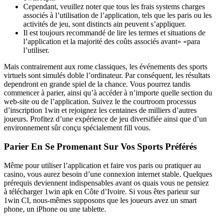
Cependant, veuillez noter que tous les frais systems charges
associés à l’utilisation de l’application, tels que les paris ou les
activités de jeu, sont distincts ain peuvent s’appliquer.
Il est toujours recommandé de lire les termes et situations de
l’application et la majorité des coûts associés avant» «para
l’utiliser.
Mais contrairement aux rome classiques, les événements des sports
virtuels sont simulés doble l’ordinateur. Par conséquent, les résultats
dependront en grande spiel de la chance. Vous pourrez tandis
commencer à parier, ainsi qu’à accéder à n’importe quelle section du
web-site ou de l’application. Suivez le the courtroom processus
d’inscription 1win et rejoignez les centaines de milliers d’autres
joueurs. Profitez d’une expérience de jeu diversifiée ainsi que d’un
environnement sûr conçu spécialement fill vous.
Parier En Se Promenant Sur Vos Sports Préférés
Même pour utiliser l’application et faire vos paris ou pratiquer au
casino, vous aurez besoin d’une connexion internet stable. Quelques
prérequis deviennent indispensables avant os quais vous ne pensiez
à télécharger 1win apk en Côte d’Ivoire. Si vous êtes parieur sur
1win CI, nous-mêmes supposons que les joueurs avez un smart
phone, un iPhone ou une tablette.