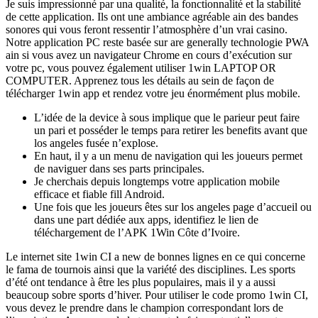
Je suis impressionné par una qualité, la fonctionnalité et la stabilité
de cette application. Ils ont une ambiance agréable ain des bandes
sonores qui vous feront ressentir l’atmosphère d’un vrai casino.
Notre application PC reste basée sur are generally technologie PWA
ain si vous avez un navigateur Chrome en cours d’exécution sur
votre pc, vous pouvez également utiliser 1win LAPTOP OR
COMPUTER. Apprenez tous les détails au sein de façon de
télécharger 1win app et rendez votre jeu énormément plus mobile.
L’idée de la device à sous implique que le parieur peut faire
un pari et posséder le temps para retirer les benefits avant que
los angeles fusée n’explose.
En haut, il y a un menu de navigation qui les joueurs permet
de naviguer dans ses parts principales.
Je cherchais depuis longtemps votre application mobile
efficace et fiable fill Android.
Une fois que les joueurs êtes sur los angeles page d’accueil ou
dans une part dédiée aux apps, identifiez le lien de
téléchargement de l’APK 1Win Côte d’Ivoire.
Le internet site 1win CI a new de bonnes lignes en ce qui concerne
le fama de tournois ainsi que la variété des disciplines. Les sports
d’été ont tendance à être les plus populaires, mais il y a aussi
beaucoup sobre sports d’hiver. Pour utiliser le code promo 1win CI,
vous devez le prendre dans le champion correspondant lors de