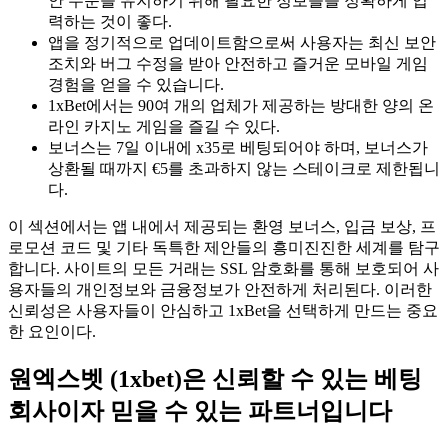
안 수준을 유지하기 위해 필요한 정보들을 정확하게 입
력하는 것이 좋다.
앱을 정기적으로 업데이트함으로써 사용자는 최신 보안
조치와 버그 수정을 받아 안전하고 즐거운 모바일 게임
경험을 얻을 수 있습니다.
1xBet에서는 90여 개의 업체가 제공하는 방대한 양의 온
라인 카지노 게임을 즐길 수 있다.
보너스는 7일 이내에 x35로 베팅되어야 하며, 보너스가
상환될 때까지 €5를 초과하지 않는 스테이크로 제한됩니
다.
이 섹션에서는 앱 내에서 제공되는 환영 보너스, 입금 보상, 프
로모션 코드 및 기타 독특한 제안들의 흥미진진한 세계를 탐구
합니다. 사이트의 모든 거래는 SSL 암호화를 통해 보호되어 사
용자들의 개인정보와 금융정보가 안전하게 처리된다. 이러한
신뢰성은 사용자들이 안심하고 1xBet을 선택하게 만드는 중요
한 요인이다.
원엑스벳 (1xbet)은 신뢰할 수 있는 베팅
회사이자 믿을 수 있는 파트너입니다