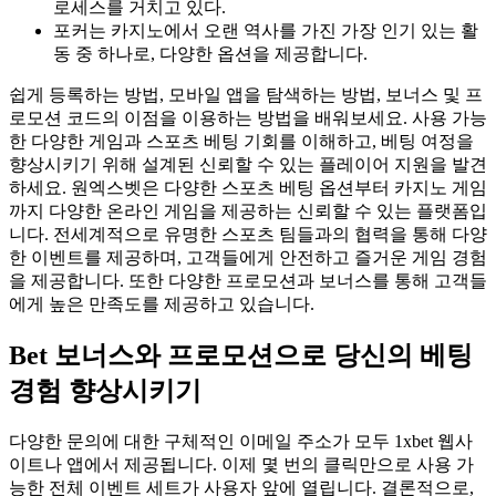
로세스를 거치고 있다.
포커는 카지노에서 오랜 역사를 가진 가장 인기 있는 활
동 중 하나로, 다양한 옵션을 제공합니다.
쉽게 등록하는 방법, 모바일 앱을 탐색하는 방법, 보너스 및 프
로모션 코드의 이점을 이용하는 방법을 배워보세요. 사용 가능
한 다양한 게임과 스포츠 베팅 기회를 이해하고, 베팅 여정을
향상시키기 위해 설계된 신뢰할 수 있는 플레이어 지원을 발견
하세요. 원엑스벳은 다양한 스포츠 베팅 옵션부터 카지노 게임
까지 다양한 온라인 게임을 제공하는 신뢰할 수 있는 플랫폼입
니다. 전세계적으로 유명한 스포츠 팀들과의 협력을 통해 다양
한 이벤트를 제공하며, 고객들에게 안전하고 즐거운 게임 경험
을 제공합니다. 또한 다양한 프로모션과 보너스를 통해 고객들
에게 높은 만족도를 제공하고 있습니다.
Bet 보너스와 프로모션으로 당신의 베팅
경험 향상시키기
다양한 문의에 대한 구체적인 이메일 주소가 모두 1xbet 웹사
이트나 앱에서 제공됩니다. 이제 몇 번의 클릭만으로 사용 가
능한 전체 이벤트 세트가 사용자 앞에 열립니다. 결론적으로,