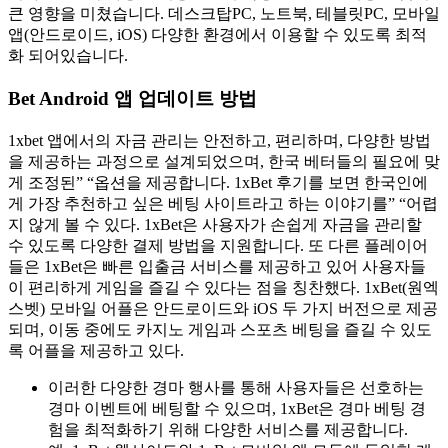
큰 영향을 미쳤습니다. 데스크탑PC, 노트북, 테블릿PC, 모바일
앱(안드로이드, iOS) 다양한 환경에서 이용할 수 있도록 최적
화 되어있습니다.
Bet Android 앱 업데이트 방법
1xbet 앱에서의 자금 관리는 안전하고, 편리하며, 다양한 방법
을 제공하는 과정으로 설계되었으며, 한국 베터들의 필요에 맞
게 조정된” “옵션을 제공합니다. 1xBet 후기를 보면 한국인에
게 가장 추천하고 싶은 베팅 사이트라고 하는 이야기를” “어렵
지 않게 볼 수 있다. 1xBet은 사용자가 손쉽게 자금을 관리할
수 있도록 다양한 결제 방법을 지원합니다. 또 다른 플레이어
들은 1xBet은 빠른 입출금 서비스를 제공하고 있어 사용자들
이 편리하게 게임을 즐길 수 있다는 점을 칭찬했다. 1xBet(원엑
스벳) 모바일 어플은 안드로이드와 iOS 두 가지 버전으로 제공
되며, 이동 중에도 카지노 게임과 스포츠 베팅을 즐길 수 있도
록 어플을 제공하고 있다.
이러한 다양한 경마 행사를 통해 사용자들은 선호하는
경마 이벤트에 베팅할 수 있으며, 1xBet은 경마 베팅 경
험을 최적화하기 위해 다양한 서비스를 제공합니다.