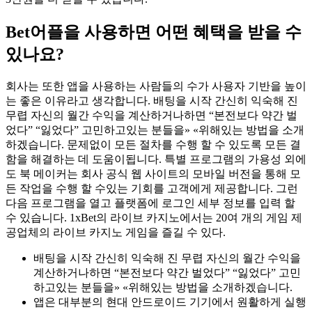
Bet어플을 사용하면 어떤 혜택을 받을 수
있나요?
회사는 또한 앱을 사용하는 사람들의 수가 사용자 기반을 높이
는 좋은 이유라고 생각합니다. 배팅을 시작 간신히 익숙해 진
무렵 자신의 월간 수익을 계산하거나하면 “본전보다 약간 벌
었다” “잃었다” 고민하고있는 분들을» «위해있는 방법을 소개
하겠습니다. 문제없이 모든 절차를 수행 할 수 있도록 모든 결
함을 해결하는 데 도움이됩니다. 특별 프로그램의 가용성 외에
도 북 메이커는 회사 공식 웹 사이트의 모바일 버전을 통해 모
든 작업을 수행 할 수있는 기회를 고객에게 제공합니다. 그런
다음 프로그램을 열고 플랫폼에 로그인 세부 정보를 입력 할
수 있습니다. 1xBet의 라이브 카지노에서는 20여 개의 게임 제
공업체의 라이브 카지노 게임을 즐길 수 있다.
배팅을 시작 간신히 익숙해 진 무렵 자신의 월간 수익을
계산하거나하면 “본전보다 약간 벌었다” “잃었다” 고민
하고있는 분들을» «위해있는 방법을 소개하겠습니다.
앱은 대부분의 현대 안드로이드 기기에서 원활하게 실행