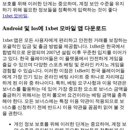
보호를 위해 이러한 단계는 중요하며, 계정 보안 수준을 유지
하기 위해 필요한 정보들을 정확하게 입력하는 것이 좋다
1xbet 모바일
.
Android 및 Ios에 1xbet 모바일 앱 다운로드
1xbet 앱은 모든 사용자에게 편리하고 안전한 거래를 보장하는
포괄적인 입금 및 출금 방법을 제공합니다. 1xBet은 한국에서
합법적으로 운영되며 2007년 설립 이후 꾸준한 입지를 이어가
고 있다. 한국 플레이어들은 이 플랫폼에서 안전하게 게임을
즐길 수 있으며 다양한 스포츠 베팅 및 온라인 카지노 게임을
경험할 수 있습니다. 이러한 이점은 1xBet이 한국 플레이어들
에게 가장 인기 있는 온라인 베팅 사이트 중 하나로 자리매김
하게 된 이유 중 하나이다. 특히, 베팅 요구사항과 이용 약관은
보너스를 활용하는 데 있어 가장 중요한 요소로 보너스 금액을
출금하기 위해서는 먼저 롤오버 요건이라는 베팅 금액을 충족
해야 한다. 모든 보너스에는 특정 이용 약관이 적용되므로 보
너스를 신청하기 전에 반드시 이용 약관을 꼼꼼히 읽어 볼 것
을 권한다.
개인 정보 보호를 위해 이러한 단계는 중요하며, 계정 보