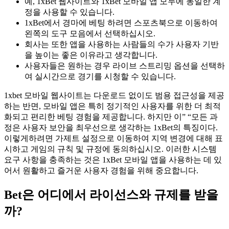
예, 1xBet 웹사이트와 1xBet 모바일 앱 모두에 동일한 계
정을 사용할 수 있습니다.
1xBet에서 경마에 베팅 하려면 스포츠북으로 이동하여
왼쪽의 도구 모음에서 선택하십시오.
회사는 또한 앱을 사용하는 사람들의 수가 사용자 기반
을 높이는 좋은 이유라고 생각합니다.
사용자들은 원하는 경우 라이브 스트리밍 옵션을 선택하
여 실시간으로 경기를 시청할 수 있습니다.
1xbet 모바일 웹사이트는 다운로드 없이도 범용 접근성을 제공
하는 반면, 모바일 앱은 특히 정기적인 사용자를 위한 더 최적
화되고 편리한 베팅 경험을 제공합니다. 하지만 이” “모든 과
정은 사용자 보안을 최우선으로 생각하는 1xBet의 특징이다.
이렇게하려면 가제트 설정으로 이동하여 지역 변경에 대해 표
시하고 게임의 규칙 및 규정에 동의하십시오. 이러한 시스템
요구 사항을 충족하는 것은 1xBet 모바일 앱을 사용하는 데 있
어서 원활하고 즐거운 사용자 경험을 위해 중요합니다.
Bet은 어디에서 라이선스와 규제를 받을
까?