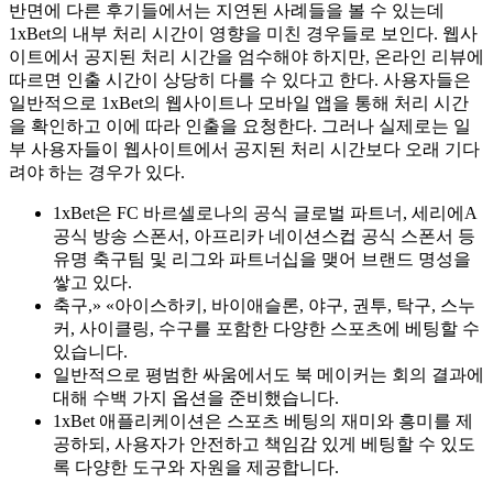
반면에 다른 후기들에서는 지연된 사례들을 볼 수 있는데
1xBet의 내부 처리 시간이 영향을 미친 경우들로 보인다. 웹사
이트에서 공지된 처리 시간을 엄수해야 하지만, 온라인 리뷰에
따르면 인출 시간이 상당히 다를 수 있다고 한다. 사용자들은
일반적으로 1xBet의 웹사이트나 모바일 앱을 통해 처리 시간
을 확인하고 이에 따라 인출을 요청한다. 그러나 실제로는 일
부 사용자들이 웹사이트에서 공지된 처리 시간보다 오래 기다
려야 하는 경우가 있다.
1xBet은 FC 바르셀로나의 공식 글로벌 파트너, 세리에A
공식 방송 스폰서, 아프리카 네이션스컵 공식 스폰서 등
유명 축구팀 및 리그와 파트너십을 맺어 브랜드 명성을
쌓고 있다.
축구,» «아이스하키, 바이애슬론, 야구, 권투, 탁구, 스누
커, 사이클링, 수구를 포함한 다양한 스포츠에 베팅할 수
있습니다.
일반적으로 평범한 싸움에서도 북 메이커는 회의 결과에
대해 수백 가지 옵션을 준비했습니다.
1xBet 애플리케이션은 스포츠 베팅의 재미와 흥미를 제
공하되, 사용자가 안전하고 책임감 있게 베팅할 수 있도
록 다양한 도구와 자원을 제공합니다.