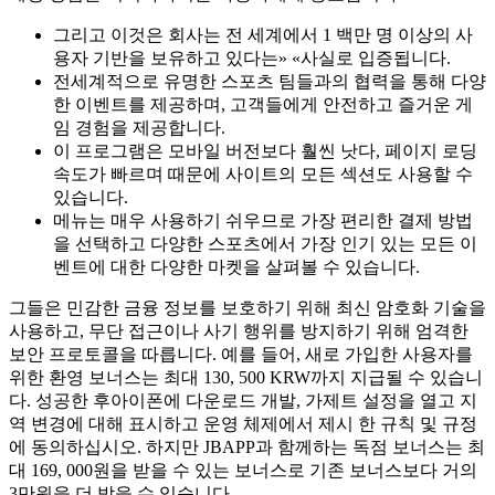
그리고 이것은 회사는 전 세계에서 1 백만 명 이상의 사
용자 기반을 보유하고 있다는» «사실로 입증됩니다.
전세계적으로 유명한 스포츠 팀들과의 협력을 통해 다양
한 이벤트를 제공하며, 고객들에게 안전하고 즐거운 게
임 경험을 제공합니다.
이 프로그램은 모바일 버전보다 훨씬 낫다, 페이지 로딩
속도가 빠르며 때문에 사이트의 모든 섹션도 사용할 수
있습니다.
메뉴는 매우 사용하기 쉬우므로 가장 편리한 결제 방법
을 선택하고 다양한 스포츠에서 가장 인기 있는 모든 이
벤트에 대한 다양한 마켓을 살펴볼 수 있습니다.
그들은 민감한 금융 정보를 보호하기 위해 최신 암호화 기술을
사용하고, 무단 접근이나 사기 행위를 방지하기 위해 엄격한
보안 프로토콜을 따릅니다. 예를 들어, 새로 가입한 사용자를
위한 환영 보너스는 최대 130, 500 KRW까지 지급될 수 있습니
다. 성공한 후아이폰에 다운로드 개발, 가제트 설정을 열고 지
역 변경에 대해 표시하고 운영 체제에서 제시 한 규칙 및 규정
에 동의하십시오. 하지만 JBAPP과 함께하는 독점 보너스는 최
대 169, 000원을 받을 수 있는 보너스로 기존 보너스보다 거의
3만원을 더 받을 수 있습니다.